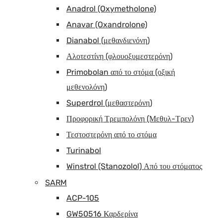
Anadrol (Oxymetholone)
Anavar (Oxandrolone)
Dianabol (μεθανδιενόνη)
Αλοτεστίνη (φλουοξυμεστερόνη)
Primobolan από το στόμα (οξική
μεθενολόνη)
Superdrol (μεθαστερόνη)
Προφορική Τρεμπολόνη (Μεθυλ-Τρεν)
Τεστοστερόνη από το στόμα
Turinabol
Winstrol (Stanozolol) Από του στόματος
SARM
ACP-105
GW50516 Καρδερίνα