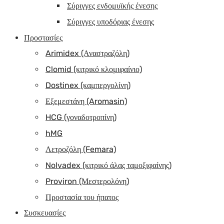
Σύριγγες ενδομυϊκής ένεσης
Σύριγγες υποδόριας ένεσης
Προστασίες
Arimidex (Αναστραζόλη)
Clomid (κιτρικό κλομιφαίνιο)
Dostinex (καμπεργολίνη)
Εξεμεστάνη (Aromasin)
HCG (γοναδοτροπίνη)
hMG
Λετροζόλη (Femara)
Nolvadex (κιτρικό άλας ταμοξιφαίνης)
Proviron (Μεστερολόνη)
Προστασία του ήπατος
Συσκευασίες