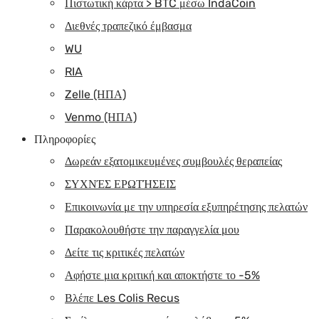
Πιστωτική κάρτα > BTC μέσω IndaCoin
Διεθνές τραπεζικό έμβασμα
WU
RIA
Zelle (ΗΠΑ)
Venmo (ΗΠΑ)
Πληροφορίες
Δωρεάν εξατομικευμένες συμβουλές θεραπείας
ΣΥΧΝΈΣ ΕΡΩΤΉΣΕΙΣ
Επικοινωνία με την υπηρεσία εξυπηρέτησης πελατών
Παρακολουθήστε την παραγγελία μου
Δείτε τις κριτικές πελατών
Αφήστε μια κριτική και αποκτήστε το -5%
Βλέπε Les Colis Recus