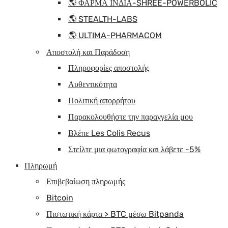
🌎 ΦΑΡΜΑ ΙΝΔΙΑ-SHREE-POWERBOLIC
🌎 STEALTH-LABS
🌎 ULTIMA-PHARMACOM
Αποστολή και Παράδοση
Πληροφορίες αποστολής
Αυθεντικότητα
Πολιτική απορρήτου
Παρακολουθήστε την παραγγελία μου
Βλέπε Les Colis Recus
Στείλτε μια φωτογραφία και λάβετε -5%
Πληρωμή
Επιβεβαίωση πληρωμής
Bitcoin
Πιστωτική κάρτα > BTC μέσω Bitpanda