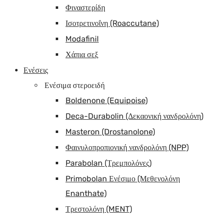
Φιναστερίδη
Ισοτρετινοΐνη (Roaccutane)
Modafinil
Χάπια σεξ
Ενέσεις
Ενέσιμα στεροειδή
Boldenone (Equipoise)
Deca-Durabolin (Δεκαονική νανδρολόνη)
Masteron (Drostanolone)
Φαινυλοπροπιονική νανδρολόνη (NPP)
Parabolan (Τρεμπολόνες)
Primobolan Ενέσιμο (Μεθενολόνη
Enanthate)
Τρεστολόνη (MENT)