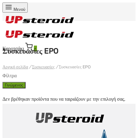
Μενού
Καροτσάκι
0
Συσκευασίες EPO
Αρχική σελίδα
/
Συσκευασίες
/
Συσκευασίες EPO
Φίλτρα
Γινώμενος
Δεν βρέθηκαν προϊόντα που να ταιριάζουν με την επιλογή σας.