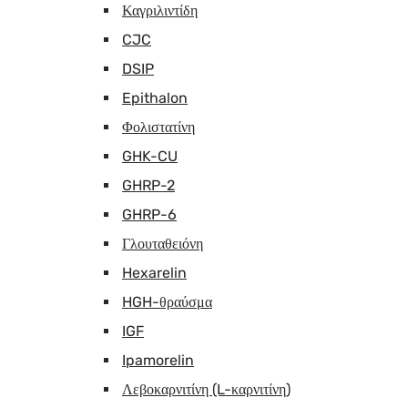
Καγριλιντίδη
CJC
DSIP
Epithalon
Φολιστατίνη
GHK-CU
GHRP-2
GHRP-6
Γλουταθειόνη
Hexarelin
HGH-θραύσμα
IGF
Ipamorelin
Λεβοκαρνιτίνη (L-καρνιτίνη)