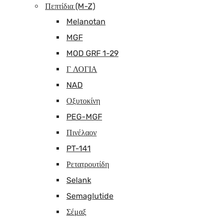
Πεπτίδια (M-Z)
Melanotan
MGF
MOD GRF 1-29
Γ ΛΟΓΙΑ
NAD
Οξυτοκίνη
PEG-MGF
Πινέλαον
PT-141
Ρετατρουτίδη
Selank
Semaglutide
Σέμαξ