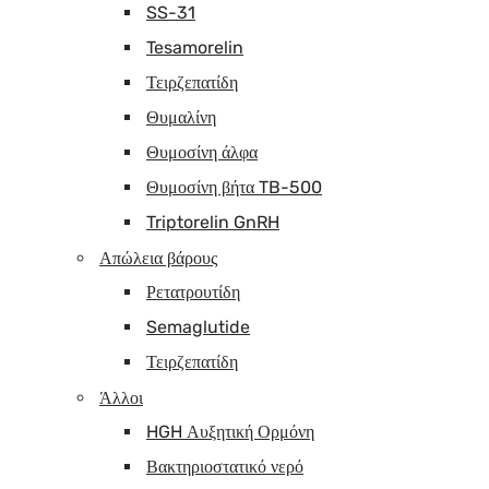
SS-31
Tesamorelin
Τειρζεπατίδη
Θυμαλίνη
Θυμοσίνη άλφα
Θυμοσίνη βήτα TB-500
Triptorelin GnRH
Απώλεια βάρους
Ρετατρουτίδη
Semaglutide
Τειρζεπατίδη
Άλλοι
HGH Αυξητική Ορμόνη
Βακτηριοστατικό νερό