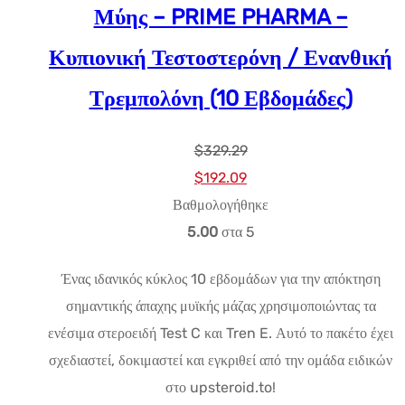
Μύης – PRIME PHARMA –
Κυπιονική Τεστοστερόνη / Ενανθική
Τρεμπολόνη (10 Εβδομάδες)
$
329.29
Αρχική
Η
$
192.09
τιμή:
τρέχουσα
Βαθμολογήθηκε
$329.29.
τιμή
5.00
στα 5
είναι:
Ένας ιδανικός κύκλος 10 εβδομάδων για την απόκτηση
$192.09.
σημαντικής άπαχης μυϊκής μάζας χρησιμοποιώντας τα
ενέσιμα στεροειδή Test C και Tren E. Αυτό το πακέτο έχει
σχεδιαστεί, δοκιμαστεί και εγκριθεί από την ομάδα ειδικών
στο upsteroid.to!