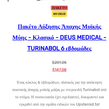
ΠΑΚΕΤΟ
WH DEUS
Πακέτο Αύξησης Άπαχης Μυϊκής
Μύης - Κλασικό - DEUS MEDICAL -
TURINABOL 6 εβδομάδες
$
201.05
Αρχική
Η
$
147.08
τιμή:
τρέχουσα
Ένας κύκλος 6 εβδομάδων, ιδανικός για την απόκτηση
$201.05.
τιμή
ποιοτικής άπαχης μυϊκής μάζας με στεροειδή Turinabol από
είναι:
το στόμα. Η συσκευασία έχει σχεδιαστεί, δοκιμαστεί και
$147.08.
εγκριθεί από την ομάδα ειδικών του Upsteroid.to!