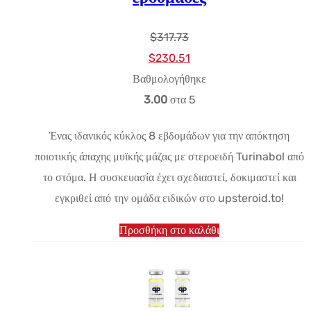
$
317.73
Αρχική
Η
$
230.51
τιμή:
τρέχουσα
Βαθμολογήθηκε
$317.73.
τιμή
3.00
στα 5
είναι:
Ένας ιδανικός κύκλος 8 εβδομάδων για την απόκτηση
$230.51.
ποιοτικής άπαχης μυϊκής μάζας με στεροειδή Turinabol από
το στόμα. Η συσκευασία έχει σχεδιαστεί, δοκιμαστεί και
εγκριθεί από την ομάδα ειδικών στο upsteroid.to!
Προσθήκη στο καλάθι