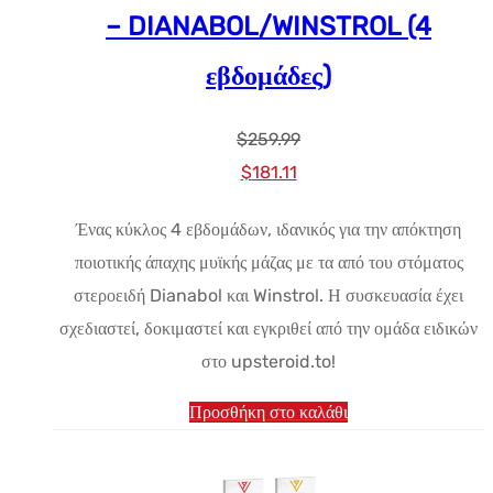
– DIANABOL/WINSTROL (4
εβδομάδες)
$
259.99
Αρχική
Η
$
181.11
τιμή:
τρέχουσα
Ένας κύκλος 4 εβδομάδων, ιδανικός για την απόκτηση
$259.99.
τιμή
ποιοτικής άπαχης μυϊκής μάζας με τα από του στόματος
είναι:
στεροειδή Dianabol και Winstrol. Η συσκευασία έχει
$181.11.
σχεδιαστεί, δοκιμαστεί και εγκριθεί από την ομάδα ειδικών
στο upsteroid.to!
Προσθήκη στο καλάθι