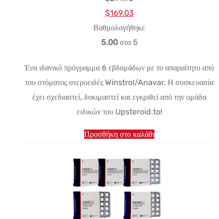
Αρχική
Η
$
169.03
τιμή:
τρέχουσα
Βαθμολογήθηκε
$214.90.
τιμή
5.00
στα 5
είναι:
Ένα ιδανικό πρόγραμμα 6 εβδομάδων με το απαραίτητο από
$169.03.
του στόματος στεροειδές Winstrol/Anavar. Η συσκευασία
έχει σχεδιαστεί, δοκιμαστεί και εγκριθεί από την ομάδα
ειδικών του Upsteroid.to!
Προσθήκη στο καλάθι