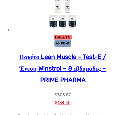
ΠΑΚΕΤΟ
WH PRIME
Πακέτο Lean Muscle – Test-E /
Ένεση Winstrol – 8 εβδομάδες –
PRIME PHARMA
$
303.87
Αρχική
Η
$
184.40
τιμή:
τρέχουσα