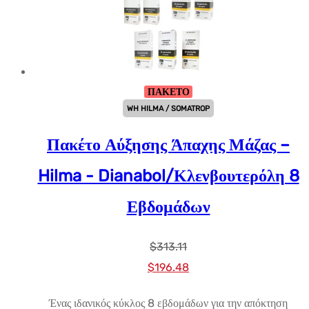
ΠΑΚΕΤΟ
WH HILMA / SOMATROP
Πακέτο Αύξησης Άπαχης Μάζας –
Hilma - Dianabol/Κλενβουτερόλη 8
Εβδομάδων
$
313.11
Αρχική
Η
$
196.48
τιμή:
τρέχουσα
Ένας ιδανικός κύκλος 8 εβδομάδων για την απόκτηση
$313.11.
τιμή