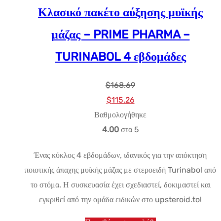
Κλασικό πακέτο αύξησης μυϊκής
μάζας – PRIME PHARMA –
TURINABOL 4 εβδομάδες
$
168.69
Αρχική
Η
$
115.26
τιμή:
τρέχουσα
Βαθμολογήθηκε
$168.69.
τιμή
4.00
στα 5
είναι:
Ένας κύκλος 4 εβδομάδων, ιδανικός για την απόκτηση
$115.26.
ποιοτικής άπαχης μυϊκής μάζας με στεροειδή Turinabol από
το στόμα. Η συσκευασία έχει σχεδιαστεί, δοκιμαστεί και
εγκριθεί από την ομάδα ειδικών στο upsteroid.to!