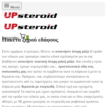
Μενού
Καροτσάκι
0
Πακέτα ξηρού εδάφους
Είστε αρχάριος ή έμπειρος; Θέλετε να
αποκτήστε άπαχη μάζα
Η ομάδα
των ειδικών μας προσφέρει πακέτα ειδικά σχεδιασμένα για να σας
βοηθήσουν
αποκτήστε ποιοτική άπαχη μυϊκή μάζα
. Και επειδή η υγεία
σας προέχει, έχουμε συμπεριλάβει και...
προστατευτικά είδη στις
συσκευασίες μας
που πρέπει να λαμβάνεται κατά τη διάρκεια ή μετά τη
θεραπεία σας. Πράγματι, σας συμβουλεύουμε ανεπιφύλακτα να
προστατευτείτε από τις παρενέργειες που μπορεί να εμφανιστούν κατά τη
διάρκεια μιας
θεραπεία με στεροειδή
. Ειδική τιμή και εγγυημένη
ικανοποίηση! Τα πακέτα μας έχουν σχεδιαστεί, δοκιμαστεί και εγκριθεί
από την ομάδα των ειδικών μας, οι οποίοι είναι και οι ίδιοι επαγγελματίες
αθλητές με 10 χρόνια εμπειρίας σε στεροειδή και αναβολικά προϊόντα.
Έχετε ερωτήσεις; Μη διστάσετε να επικοινωνήσετε μαζί μας!