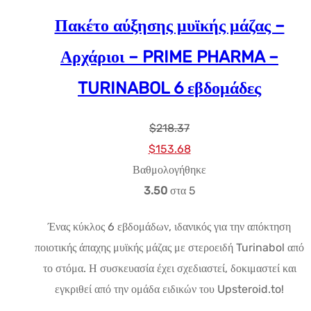
Πακέτο αύξησης μυϊκής μάζας –
Αρχάριοι – PRIME PHARMA –
TURINABOL 6 εβδομάδες
$
218.37
Αρχική
Η
$
153.68
τιμή:
τρέχουσα
Βαθμολογήθηκε
$218.37.
τιμή
3.50
στα 5
είναι:
Ένας κύκλος 6 εβδομάδων, ιδανικός για την απόκτηση
$153.68.
ποιοτικής άπαχης μυϊκής μάζας με στεροειδή Turinabol από
το στόμα. Η συσκευασία έχει σχεδιαστεί, δοκιμαστεί και
εγκριθεί από την ομάδα ειδικών του Upsteroid.to!