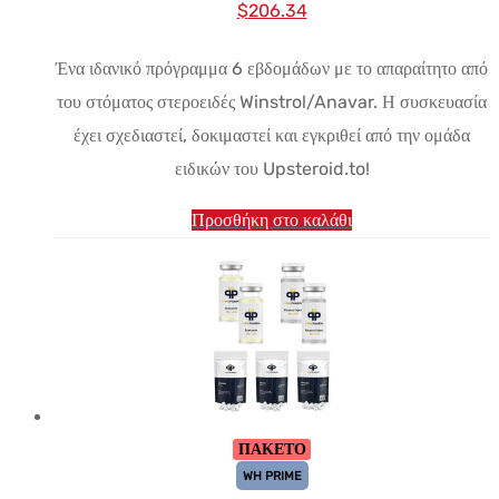
Αρχική
Η
$
206.34
τιμή:
τρέχουσα
Ένα ιδανικό πρόγραμμα 6 εβδομάδων με το απαραίτητο από
$242.64.
τιμή
του στόματος στεροειδές Winstrol/Anavar. Η συσκευασία
είναι:
έχει σχεδιαστεί, δοκιμαστεί και εγκριθεί από την ομάδα
$206.34.
ειδικών του Upsteroid.to!
Προσθήκη στο καλάθι
ΠΑΚΕΤΟ
WH PRIME