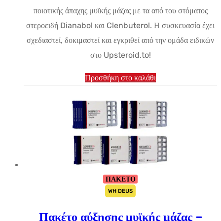
ποιοτικής άπαχης μυϊκής μάζας με τα από του στόματος
είναι:
στεροειδή Dianabol και Clenbuterol. Η συσκευασία έχει
$196.48.
σχεδιαστεί, δοκιμαστεί και εγκριθεί από την ομάδα ειδικών
στο Upsteroid.to!
Προσθήκη στο καλάθι
ΠΑΚΕΤΟ
WH DEUS
Πακέτο αύξησης μυϊκής μάζας –