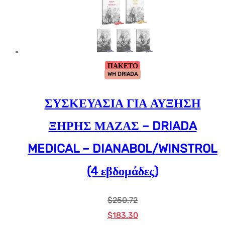
ΠΑΚΕΤΟ
WH DRIADA
ΣΥΣΚΕΥΑΣΙΑ ΓΙΑ ΑΥΞΗΣΗ
ΞΗΡΗΣ ΜΑΖΑΣ – DRIADA
MEDICAL – DIANABOL/WINSTROL
(4 εβδομάδες)
$
250.72
Αρχική
Η
$
183.30