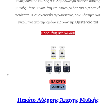
Ένας ιδανικός κύκλος 8 εβδομάδων για αύξηση άπαχης
$303.87.
τιμή
μυϊκής μάζας. Ενανθάτη και Στανοζολόλη για εξαιρετική
είναι:
ποιότητα. Η συσκευασία σχεδιάστηκε, δοκιμάστηκε και
$184.40.
εγκρίθηκε από την ομάδα ειδικών της Upsteroid.to!
Προσθήκη στο καλάθι
ΠΑΚΕΤΟ
WH PRIME
Πακέτο Αύξησης Άπαχης Μυϊκής