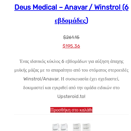
Deus Medical – Anavar / Winstrol (6
εβδομάδες)
$
261.15
Αρχική
Η
$
195.36
τιμή:
τρέχουσα
Ένας ιδανικός κύκλος 6 εβδομάδων για αύξηση άπαχης
$261.15.
τιμή
μυϊκής μάζας με το απαραίτητο από του στόματος στεροειδές
είναι:
Winstrol/Anavar. Η συσκευασία έχει σχεδιαστεί,
$195.36.
δοκιμαστεί και εγκριθεί από την ομάδα ειδικών στο
Upsteroid.to!
Προσθήκη στο καλάθι