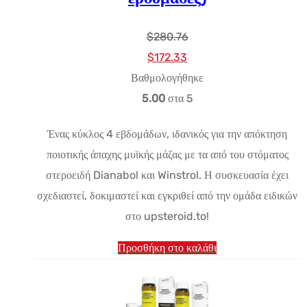
$
280.76
Αρχική
Η
$
172.33
τιμή:
τρέχουσα
Βαθμολογήθηκε
$280.76.
τιμή
5.00
στα 5
είναι:
Ένας κύκλος 4 εβδομάδων, ιδανικός για την απόκτηση
$172.33.
ποιοτικής άπαχης μυϊκής μάζας με τα από του στόματος
στεροειδή Dianabol και Winstrol. Η συσκευασία έχει
σχεδιαστεί, δοκιμαστεί και εγκριθεί από την ομάδα ειδικών
στο upsteroid.to!
Προσθήκη στο καλάθι