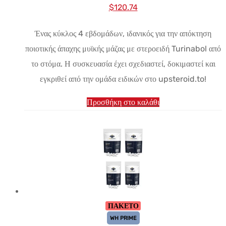
Αρχική
Η
$
120.74
τιμή:
τρέχουσα
Ένας κύκλος 4 εβδομάδων, ιδανικός για την απόκτηση
$165.23.
τιμή
ποιοτικής άπαχης μυϊκής μάζας με στεροειδή Turinabol από
είναι:
το στόμα. Η συσκευασία έχει σχεδιαστεί, δοκιμαστεί και
$120.74.
εγκριθεί από την ομάδα ειδικών στο upsteroid.to!
Προσθήκη στο καλάθι
ΠΑΚΕΤΟ
WH PRIME