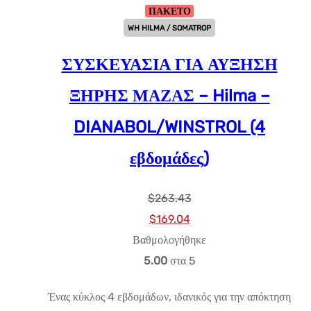
ΠΑΚΕΤΟ
WH HILMA / SOMATROP
ΣΥΣΚΕΥΑΣΙΑ ΓΙΑ ΑΥΞΗΣΗ
ΞΗΡΗΣ ΜΑΖΑΣ – Hilma –
DIANABOL/WINSTROL (4
εβδομάδες)
$
263.43
Αρχική
Η
$
169.04
τιμή:
τρέχουσα
Βαθμολογήθηκε
$263.43.
τιμή
5.00
στα 5
είναι:
Ένας κύκλος 4 εβδομάδων, ιδανικός για την απόκτηση
$169.04.