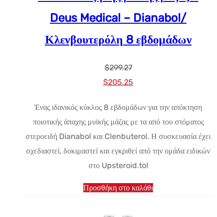
Deus Medical – Dianabol/
Κλενβουτερόλη 8 εβδομάδων
$
299.27
Αρχική
Η
$
205.25
τιμή:
τρέχουσα
Ένας ιδανικός κύκλος 8 εβδομάδων για την απόκτηση
$299.27.
τιμή
ποιοτικής άπαχης μυϊκής μάζας με τα από του στόματος
είναι:
στεροειδή Dianabol και Clenbuterol. Η συσκευασία έχει
$205.25.
σχεδιαστεί, δοκιμαστεί και εγκριθεί από την ομάδα ειδικών
στο Upsteroid.to!
Προσθήκη στο καλάθι