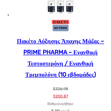
ΠΑΚΕΤΟ
WH PRIME
Πακέτο Αύξησης Άπαχης Μάζας –
PRIME PHARMA – Ενανθική
Τεστοστερόνη / Ενανθική
Τρεμπολόνη (10 εβδομάδες)
$
326.98
Αρχική
Η
$
200.87
τιμή:
τρέχουσα
Βαθμολογήθηκε
$326.98.
τιμή