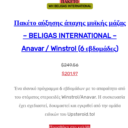
ΠΑΚΕΤΟ
WH BELIGAS INTERNATIONAL
Πακέτο αύξησης άπαχης μυϊκής μάζας
– BELIGAS INTERNATIONAL –
Anavar / Winstrol (6 εβδομάδες)
$
249.56
Αρχική
Η
$
201.97
τιμή:
τρέχουσα
Ένα ιδανικό πρόγραμμα 6 εβδομάδων με το απαραίτητο από
$249.56.
τιμή
του στόματος στεροειδές Winstrol/Anavar. Η συσκευασία
είναι:
έχει σχεδιαστεί, δοκιμαστεί και εγκριθεί από την ομάδα
$201.97.
ειδικών του Upsteroid.to!
Προσθήκη στο καλάθι