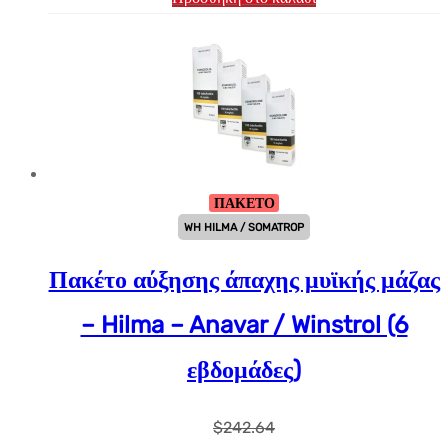
ΠΑΚΕΤΟ
WH HILMA / SOMATROP
Πακέτο αύξησης άπαχης μυϊκής μάζας
– Hilma – Anavar / Winstrol (6
εβδομάδες)
$
242.64