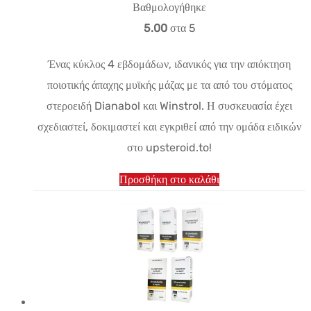
τιμή:
τρέχουσα
Βαθμολογήθηκε
$250.72.
τιμή
5.00
στα 5
είναι:
Ένας κύκλος 4 εβδομάδων, ιδανικός για την απόκτηση
$183.30.
ποιοτικής άπαχης μυϊκής μάζας με τα από του στόματος
στεροειδή Dianabol και Winstrol. Η συσκευασία έχει
σχεδιαστεί, δοκιμαστεί και εγκριθεί από την ομάδα ειδικών
στο upsteroid.to!
Προσθήκη στο καλάθι