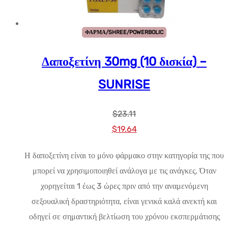
ΦΑΡΜΑ/SHREE/POWERBOLIC
Δαποξετίνη 30mg (10 δισκία) –
SUNRISE
$
23.11
Αρχική
Η
$
19.64
τιμή:
τρέχουσα
Η δαποξετίνη είναι το μόνο φάρμακο στην κατηγορία της που
$23.11.
τιμή
μπορεί να χρησιμοποιηθεί ανάλογα με τις ανάγκες. Όταν
είναι:
χορηγείται 1 έως 3 ώρες πριν από την αναμενόμενη
$19.64.
σεξουαλική δραστηριότητα, είναι γενικά καλά ανεκτή και
οδηγεί σε σημαντική βελτίωση του χρόνου εκσπερμάτισης