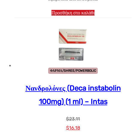
Προσθήκη στο καλάθι
ΦΑΡΜΑ/SHREE/POWERBOLIC
Νανδρολόνες (Deca instabolin
100mg) (1 ml) – Intas
$
23.11
Αρχική
Η
$
16.18