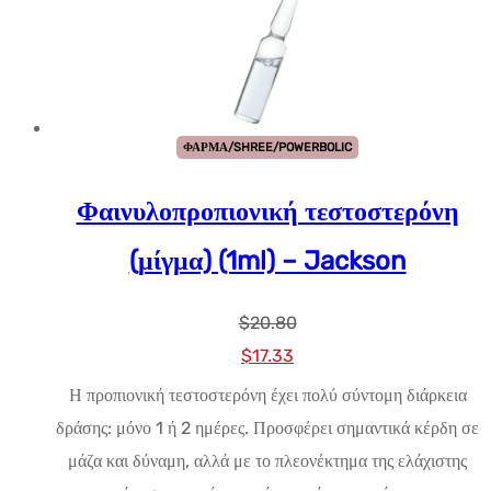
ΦΑΡΜΑ/SHREE/POWERBOLIC
Φαινυλοπροπιονική τεστοστερόνη
(μίγμα) (1ml) – Jackson
$
20.80
Αρχική
Η
$
17.33
τιμή:
τρέχουσα
Η προπιονική τεστοστερόνη έχει πολύ σύντομη διάρκεια
$20.80.
τιμή
δράσης: μόνο 1 ή 2 ημέρες. Προσφέρει σημαντικά κέρδη σε
είναι:
μάζα και δύναμη, αλλά με το πλεονέκτημα της ελάχιστης
$17.33.