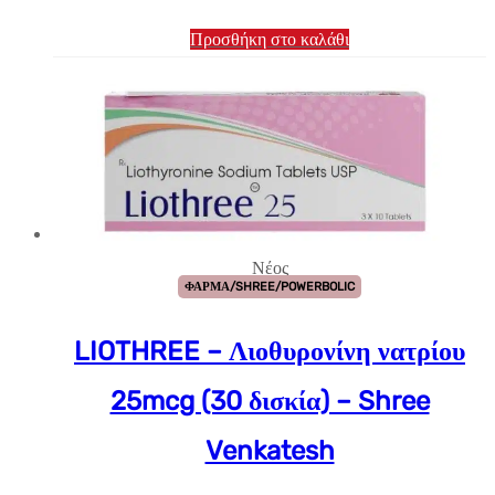
Προσθήκη στο καλάθι
Νέος
ΦΑΡΜΑ/SHREE/POWERBOLIC
LIOTHREE – Λιοθυρονίνη νατρίου
25mcg (30 δισκία) – Shree
Venkatesh