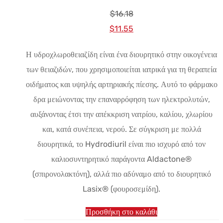
$
16.18
Αρχική
Η
$
11.55
τιμή:
τρέχουσα
Η υδροχλωροθειαζίδη είναι ένα διουρητικό στην οικογένεια
$16.18.
τιμή
των θειαζιδών, που χρησιμοποιείται ιατρικά για τη θεραπεία
είναι:
οιδήματος και υψηλής αρτηριακής πίεσης. Αυτό το φάρμακο
$11.55.
δρα μειώνοντας την επαναρρόφηση των ηλεκτρολυτών,
αυξάνοντας έτσι την απέκκριση νατρίου, καλίου, χλωρίου
και, κατά συνέπεια, νερού. Σε σύγκριση με πολλά
διουρητικά, το Hydrodiuril είναι πιο ισχυρό από τον
καλιοσυντηρητικό παράγοντα Aldactone®
(σπιρονολακτόνη), αλλά πιο αδύναμο από το διουρητικό
Lasix® (φουροσεμίδη).
Προσθήκη στο καλάθι