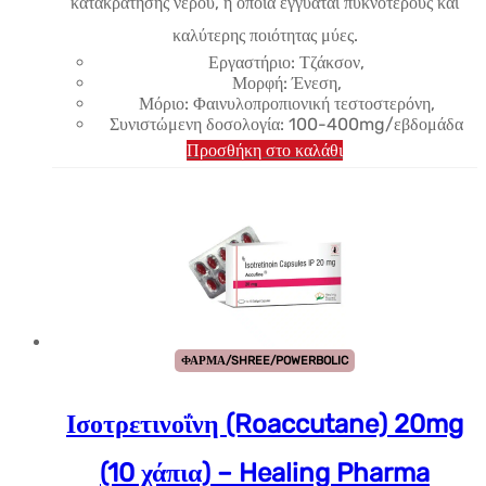
κατακράτησης νερού, η οποία εγγυάται πυκνότερους και
καλύτερης ποιότητας μύες.
Εργαστήριο: Τζάκσον,
Μορφή: Ένεση,
Μόριο: Φαινυλοπροπιονική τεστοστερόνη,
Συνιστώμενη δοσολογία: 100-400mg/εβδομάδα
Προσθήκη στο καλάθι
ΦΑΡΜΑ/SHREE/POWERBOLIC
Ισοτρετινοΐνη (Roaccutane) 20mg
(10 χάπια) – Healing Pharma