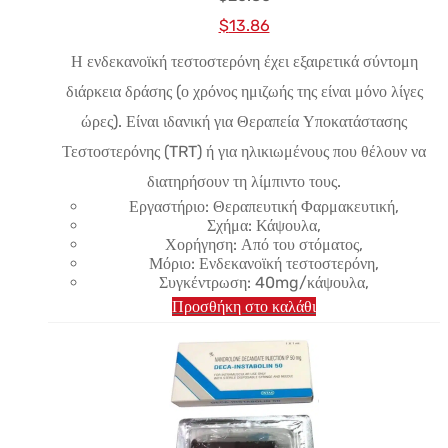
Αρχική
Η
$
13.86
τιμή:
τρέχουσα
Η ενδεκανοϊκή τεστοστερόνη έχει εξαιρετικά σύντομη
$20.80.
τιμή
διάρκεια δράσης (ο χρόνος ημιζωής της είναι μόνο λίγες
είναι:
ώρες). Είναι ιδανική για Θεραπεία Υποκατάστασης
$13.86.
Τεστοστερόνης (TRT) ή για ηλικιωμένους που θέλουν να
διατηρήσουν τη λίμπιντο τους.
Εργαστήριο: Θεραπευτική Φαρμακευτική,
Σχήμα: Κάψουλα,
Χορήγηση: Από του στόματος,
Μόριο: Ενδεκανοϊκή τεστοστερόνη,
Συγκέντρωση: 40mg/κάψουλα,
Προσθήκη στο καλάθι