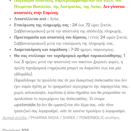
Παγκόσμια αποστολή, συμπεριλαμβανομένων των ΗΠΑ, του
Ηνωμένου Βασιλείου, της Αυστραλίας, της Ασίας.
Δεν γίνονται
αποστολές στην Ευρώπη.
Αποστέλλεται από :
Ασία.
Επικύρωση της πληρωμής σας :
24 έως 72 ώρες (εκτός
Σαββατοκύριακου) μετά την αποστολή της απόδειξης πληρωμής.
Προετοιμασία και αποστολή του δέματος :
εντός 24 ωρών (εκτός
Σαββατοκύριακων) μετά την επικύρωση της πληρωμής σας.
Διαμετακόμιση και παράδοση :
7-20 ημέρες παγκοσμίως.
Θα σας στείλουμε τον ταχυδρομικό αριθμό παρακολούθησης:
1
έως 3 ημέρες μετά την αποστολή του πακέτου
(μερικές φορές, η
πρώτη ταχυδρομική ενημέρωση μπορεί να διαρκέσει έως και μία
εβδομάδα).
Παραδίδουμε τα προϊόντα σας σε μια διακριτική συσκευασία που δεν
έχει καμία σχέση με το πραγματικό περιεχόμενο της παραγγελίας σας,
χωρίς αυτοκόλλητα, λογότυπα ή άλλα σημάδια που θα μπορούσαν να
προδώσουν το περιεχόμενο της συσκευασίας. Το όνομα
upsteroide.to δεν θα εμφανίζεται στο δέμα σας, ούτε στον
τραπεζικό σας λογαριασμό, ούτε σε κανένα τιμολόγιο ή λογαριασμό.
Αρχική σελίδα
/
PHARMA INDIA / SHREE / POWERBOLIC αποθήκη
Προϊόντα 105