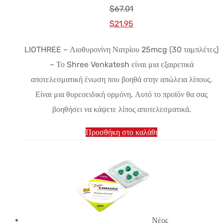
$
67.01
Αρχική
Η
$
21.95
τιμή:
τρέχουσα
LIOTHREE – Λιοθυρονίνη Νατρίου 25mcg (30 ταμπλέτες)
$67.01.
τιμή
– Το Shree Venkatesh είναι μια εξαιρετικά
είναι:
αποτελεσματική ένωση που βοηθά στην απώλεια λίπους.
$21.95.
Είναι μια θυρεοειδική ορμόνη. Αυτό το προϊόν θα σας
βοηθήσει να κάψετε λίπος αποτελεσματικά.
Προσθήκη στο καλάθι
Νέος