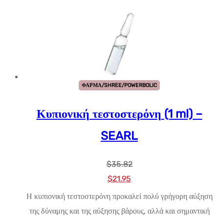
ΦΑΡΜΑ/SHREE/POWERBOLIC
Κυπιονική τεστοστερόνη (1 ml) –
SEARL
$
35.82
Αρχική
Η
$
21.95
τιμή:
τρέχουσα
Η κυπιονική τεστοστερόνη προκαλεί πολύ γρήγορη αύξηση
$35.82.
τιμή
της δύναμης και της αύξησης βάρους, αλλά και σημαντική