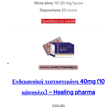
Μέση δόση:
10-20 mg/ημέρα
Παρουσίαση
30 δισκία
Προσθήκη στο καλάθι
ΦΑΡΜΑ/SHREE/POWERBOLIC
Ενδεκανοϊκή τεστοστερόνη 40mg (10
κάψουλες) – Healing pharma
$
20.80