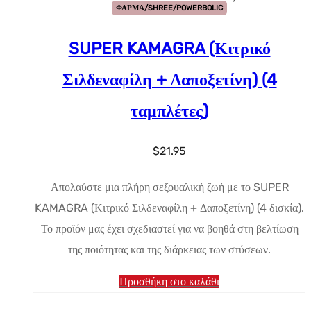
ΦΑΡΜΑ/SHREE/POWERBOLIC
SUPER KAMAGRA (Κιτρικό
Σιλδεναφίλη + Δαποξετίνη) (4
ταμπλέτες)
$
21.95
Απολαύστε μια πλήρη σεξουαλική ζωή με το SUPER
KAMAGRA (Κιτρικό Σιλδεναφίλη + Δαποξετίνη) (4 δισκία).
Το προϊόν μας έχει σχεδιαστεί για να βοηθά στη βελτίωση
της ποιότητας και της διάρκειας των στύσεων.
Προσθήκη στο καλάθι