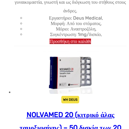
γυναικομαστία, γνωστή και ως διόγκωση του στήθους στους
άνδρες.
Εργαστήριο: Deus Medical,
Μορφή: Από του στόματος,
Μόριο: Αναστροζόλη,
Συγκέντρωση: 1mg/δισκίο,
Προσθήκη στο καλάθι
WH DEUS
NOLVAMED 20 (κιτρικό άλας
ταμοξιφαίνης) – 50 δισκία των 20