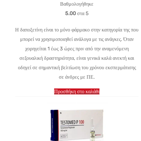
τιμή:
τρέχουσα
Βαθμολογήθηκε
$33.47.
τιμή
5.00
στα 5
είναι:
Η δαποξετίνη είναι το μόνο φάρμακο στην κατηγορία της που
$30.01.
μπορεί να χρησιμοποιηθεί ανάλογα με τις ανάγκες. Όταν
χορηγείται 1 έως 3 ώρες πριν από την αναμενόμενη
σεξουαλική δραστηριότητα, είναι γενικά καλά ανεκτή και
οδηγεί σε σημαντική βελτίωση του χρόνου εκσπερμάτισης
σε άνδρες με ΠΕ.
Προσθήκη στο καλάθι