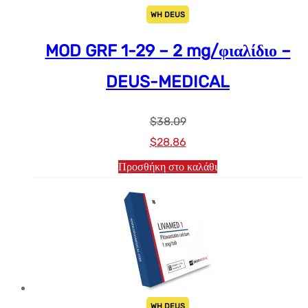
WH DEUS
MOD GRF 1-29 – 2 mg/φιαλίδιο –
DEUS-MEDICAL
$
38.09
Αρχική
Η
$
28.86
τιμή:
τρέχουσα
Προσθήκη στο καλάθι
$38.09.
τιμή
είναι:
$28.86.
WH DEUS