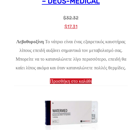
– DEUS-MEDICAL
$
32.32
Αρχική
Η
$
17.31
τιμή:
τρέχουσα
Λεβοθυροξίνη
Το νάτριο είναι ένας εξαιρετικός καυστήρας
$32.32.
τιμή
λίπους επειδή αυξάνει σημαντικά τον μεταβολισμό σας.
είναι:
Μπορείτε να το καταναλώνετε λίγο περισσότερο, επειδή θα
$17.31.
καίει λίπος ακόμα και όταν καταναλώνετε πολλές θερμίδες.
Προσθήκη στο καλάθι