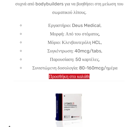
συχνά από bodybuilders για να βοηθήσει στη μείωση του
είναι:
σωματικού λίπους.
$13.85.
Εργαστήριο: Deus Medical,
Μορφή: Από του στόματος,
Μόριο: Κλενβουτερόλη HCL,
Συγκέντρωση: 40mcg/tabs,
Παρουσίαση: 50 καρτέλες,
Συνιστώμενη δοσολογία: 80-160mcg/ημέρα
Προσθήκη στο καλάθι