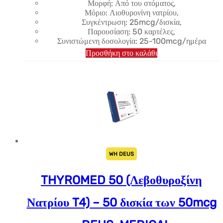
Μορφή: Από του στόματος,
Μόριο: Λιοθυρονίνη νατρίου,
Συγκέντρωση: 25mcg/δισκία,
Παρουσίαση: 50 καρτέλες,
Συνιστώμενη δοσολογία: 25-100mcg/ημέρα
Προσθήκη στο καλάθι
WH DEUS
THYROMED 50 (Λεβοθυροξίνη
Νατρίου T4) – 50 δισκία των 50mcg