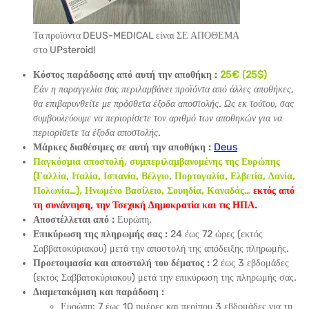
Τα προϊόντα DEUS-MEDICAL είναι ΣΕ ΑΠΟΘΕΜΑ
στο UPsteroid!
Κόστος παράδοσης από αυτή την αποθήκη :
25
€ (25$)
Εάν η παραγγελία σας περιλαμβάνει προϊόντα από άλλες αποθήκες,
θα επιβαρυνθείτε με πρόσθετα έξοδα αποστολής. Ως εκ τούτου, σας
συμβουλεύουμε να περιορίσετε τον αριθμό των αποθηκών για να
περιορίσετε τα έξοδα αποστολής.
Μάρκες διαθέσιμες σε αυτή την αποθήκη :
Deus
Παγκόσμια αποστολή, συμπεριλαμβανομένης της Ευρώπης
(Γαλλία, Ιταλία, Ισπανία, Βέλγιο, Πορτογαλία, Ελβετία, Δανία,
Πολωνία…), Ηνωμένο Βασίλειο, Σουηδία, Καναδάς…
εκτός από
τη συνάντηση, την Τσεχική Δημοκρατία και τις ΗΠΑ.
Αποστέλλεται από :
Ευρώπη.
Επικύρωση της πληρωμής σας :
24 έως 72 ώρες (εκτός
Σαββατοκύριακου) μετά την αποστολή της απόδειξης πληρωμής.
Προετοιμασία και αποστολή του δέματος :
2 έως 3 εβδομάδες
(εκτός Σαββατοκύριακου) μετά την επικύρωση της πληρωμής σας.
Διαμετακόμιση και παράδοση :
Ευρώπη: 7 έως 10 ημέρες και περίπου 3 εβδομάδες για τη