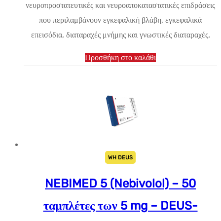
νευροπροστατευτικές και νευροαποκαταστατικές επιδράσεις
είναι:
που περιλαμβάνουν εγκεφαλική βλάβη, εγκεφαλικά
$25.39.
επεισόδια, διαταραχές μνήμης και γνωστικές διαταραχές.
Προσθήκη στο καλάθι
WH DEUS
NEBIMED 5 (Nebivolol) – 50
ταμπλέτες των 5 mg – DEUS-