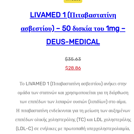
LIVAMED 1 (Πιταβαστατίνη
ασβεστίου) – 50 δισκία του 1mg –
DEUS-MEDICAL
$
35.63
Αρχική
Η
$
28.86
τιμή:
τρέχουσα
Το LIVAMED 1 (Πιταβαστατίνη ασβεστίου) ανήκει στην
$35.63.
τιμή
ομάδα των στατινών και χρησιμοποιείται για τη διόρθωση
είναι:
των επιπέδων των λιπαρών ουσιών (λιπιδίων) στο αίμα.
$28.86.
Η πιταβαστατίνη ενδείκνυται για τη μείωση των αυξημένων
επιπέδων ολικής χοληστερόλης (TC) και LDL χοληστερόλης
(LDL-C) σε ενήλικες με πρωτοπαθή υπερχοληστερολαιμία,