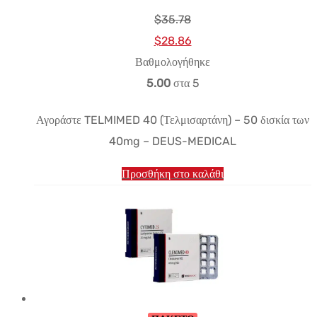
$
35.78
Αρχική
Η
$
28.86
τιμή:
τρέχουσα
Βαθμολογήθηκε
$35.78.
τιμή
5.00
στα 5
είναι:
Αγοράστε TELMIMED 40 (Τελμισαρτάνη) – 50 δισκία των
$28.86.
40mg – DEUS-MEDICAL
Προσθήκη στο καλάθι