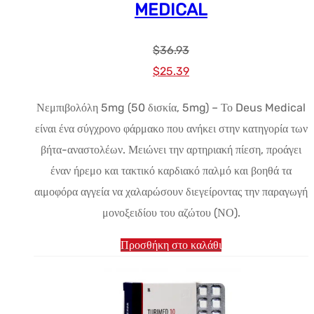
MEDICAL
$
36.93
Αρχική
Η
$
25.39
τιμή:
τρέχουσα
Νεμπιβολόλη 5mg (50 δισκία, 5mg) – Το Deus Medical
$36.93.
τιμή
είναι ένα σύγχρονο φάρμακο που ανήκει στην κατηγορία των
είναι:
βήτα-αναστολέων. Μειώνει την αρτηριακή πίεση, προάγει
$25.39.
έναν ήρεμο και τακτικό καρδιακό παλμό και βοηθά τα
αιμοφόρα αγγεία να χαλαρώσουν διεγείροντας την παραγωγή
μονοξειδίου του αζώτου (ΝΟ).
Προσθήκη στο καλάθι