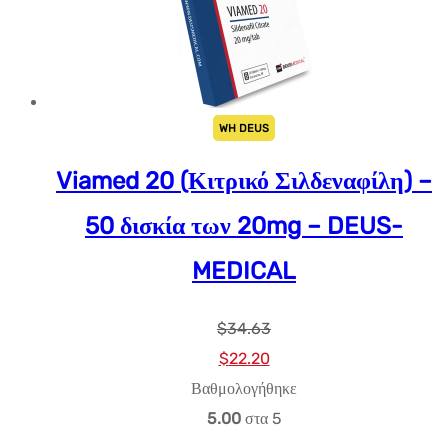
WH DEUS
Viamed 20 (Κιτρικό Σιλδεναφίλη) –
50 δισκία των 20mg – DEUS-
MEDICAL
$
34.63
Αρχική
Η
$
22.20
τιμή:
τρέχουσα
Βαθμολογήθηκε
$34.63.
τιμή
5.00
στα 5
είναι: