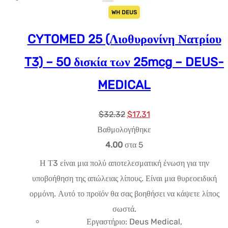
WH DEUS
CYTOMED 25 (Λιοθυρονίνη Νατρίου
T3) – 50 δισκία των 25mcg – DEUS-
MEDICAL
Αρχική
Η
$
32.32
$
17.31
τιμή:
τρέχουσα
Βαθμολογήθηκε
$32.32.
τιμή
4.00
στα 5
είναι:
Η Τ3 είναι μια πολύ αποτελεσματική ένωση για την
$17.31.
υποβοήθηση της απώλειας λίπους. Είναι μια θυρεοειδική
ορμόνη. Αυτό το προϊόν θα σας βοηθήσει να κάψετε λίπος
σωστά.
Εργαστήριο: Deus Medical,