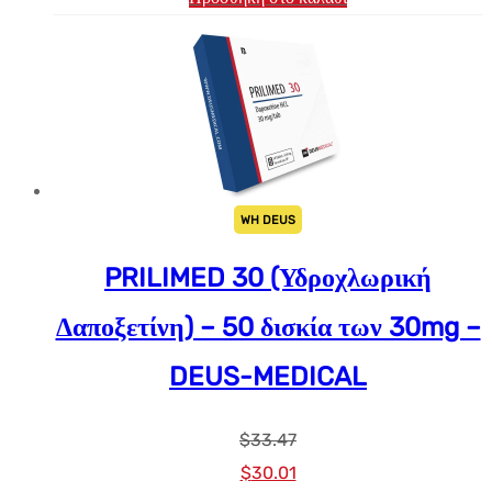
WH DEUS
PRILIMED 30 (Υδροχλωρική
Δαποξετίνη) – 50 δισκία των 30mg –
DEUS-MEDICAL
$
33.47
Αρχική
Η
$
30.01