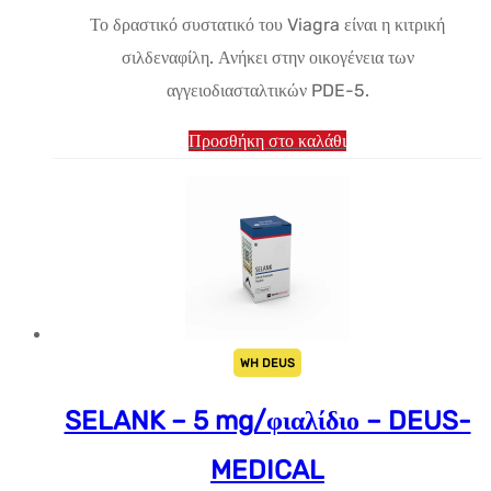
Το δραστικό συστατικό του Viagra είναι η κιτρική
$22.20.
σιλδεναφίλη. Ανήκει στην οικογένεια των
αγγειοδιασταλτικών PDE-5.
Προσθήκη στο καλάθι
WH DEUS
SELANK – 5 mg/φιαλίδιο – DEUS-
MEDICAL