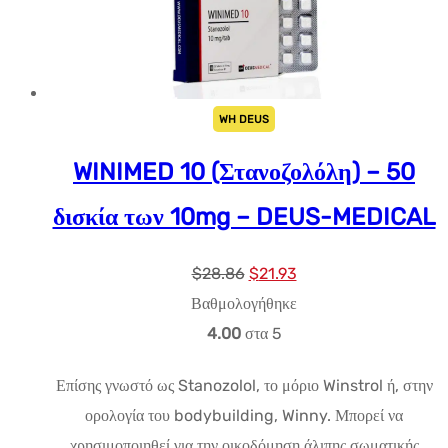
WH DEUS
WINIMED 10 (Στανοζολόλη) – 50
δισκία των 10mg – DEUS-MEDICAL
Αρχική
Η
$
28.86
$
21.93
τιμή:
τρέχουσα
Βαθμολογήθηκε
$28.86.
τιμή
4.00
στα 5
είναι:
Επίσης γνωστό ως Stanozolol, το μόριο Winstrol ή, στην
$21.93.
ορολογία του bodybuilding, Winny. Μπορεί να
χρησιμοποιηθεί για την οικοδόμηση άλιπης σωματικής