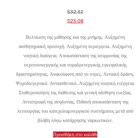
$
32.32
Αρχική
Η
$
23.08
τιμή:
τρέχουσα
Βελτίωση της μάθησης και της μνήμης. Αυξημένη
$32.32.
τιμή
αισθητηριακή προσοχή. Αυξημένη περιέργεια. Αυξημένη
είναι:
νοητική διαύγεια. Αποκατάσταση της ισορροπίας της
$23.08.
σεροτονινεργικής και νοραδρενεργικής εγκεφαλικής
δραστηριότητας. Ανακούφιση από το στρες. Αντιιική δράση.
Ψυχοδιεγερτικό. Αντιασθενικό. Αυξημένη νοητική ενέργεια.
Σταθεροποίηση της διάθεσης και γενική αίσθηση ευεξίας.
Αντιστροφή της ανηδονίας. Πιθανή αποκατάσταση της
λειτουργίας του κατεχολαμινεργικού συστήματος μετά από
βλάβη λόγω κατάχρησης ναρκωτικών.
Προσθήκη στο καλάθι