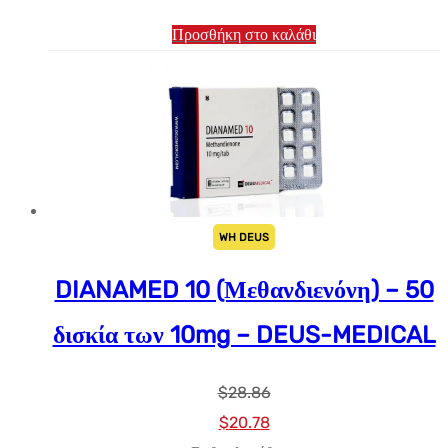
Προσθήκη στο καλάθι
WH DEUS
DIANAMED 10 (Μεθανδιενόνη) – 50
δισκία των 10mg – DEUS-MEDICAL
$
28.86
Αρχική
Η
$
20.78