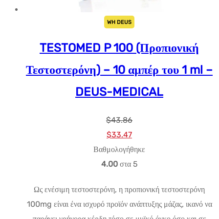
WH DEUS
TESTOMED P 100 (Προπιονική
Τεστοστερόνη) – 10 αμπέρ του 1 ml –
DEUS-MEDICAL
$
43.86
Αρχική
Η
$
33.47
τιμή:
τρέχουσα
Βαθμολογήθηκε
$43.86.
τιμή
4.00
στα 5
είναι:
Ως ενέσιμη τεστοστερόνη, η προπιονική τεστοστερόνη
$33.47.
100mg είναι ένα ισχυρό προϊόν ανάπτυξης μάζας, ικανό να
παράγει γρήγορα κέρδη τόσο σε μυϊκό όγκο όσο και σε