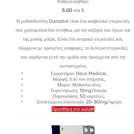
τιμή:
τρέχουσα
Βαθμολογήθηκε
$28.86.
τιμή
5.00
στα 5
είναι:
Η μεθανδιενόνη Dianabol είναι ένα αναβολικό στεροειδές
$20.78.
που χρησιμοποιείται συνήθως για την αύξηση του όγκου και
της μυϊκής μάζας. Είναι ένα ιστορικό στεροειδές και,
σύμφωνα με ορισμένες αναφορές, το δεύτερο στεροειδές
που παράγεται μετά την ομάδα που προέρχεται από την
τεστοστερόνη.
Εργαστήριο: Deus Medical,
Μορφή: Από του στόματος,
Μόριο: Μεθανδιενόνη,
Συγκέντρωση: 10mg/δισκία,
Παρουσίαση: 50 καρτέλες,
Συνιστώμενη δοσολογία: 20-80mg/ημέρα
Προσθήκη στο καλάθι