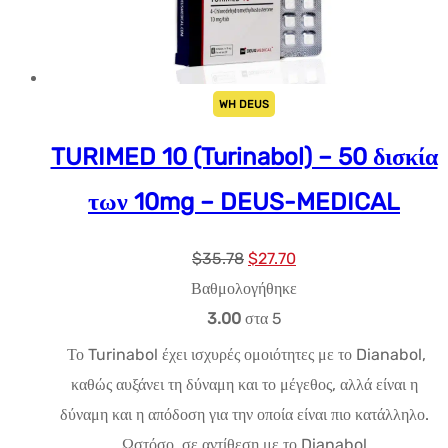
WH DEUS
TURIMED 10 (Turinabol) – 50 δισκία
των 10mg – DEUS-MEDICAL
Αρχική
Η
$
35.78
$
27.70
τιμή:
τρέχουσα
Βαθμολογήθηκε
$35.78.
τιμή
3.00
στα 5
είναι:
Το Turinabol έχει ισχυρές ομοιότητες με το Dianabol,
$27.70.
καθώς αυξάνει τη δύναμη και το μέγεθος, αλλά είναι η
δύναμη και η απόδοση για την οποία είναι πιο κατάλληλο.
Ωστόσο, σε αντίθεση με το Dianabol