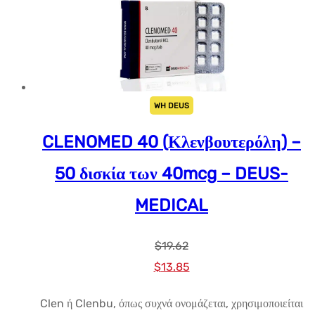
WH DEUS
CLENOMED 40 (Κλενβουτερόλη) –
50 δισκία των 40mcg – DEUS-
MEDICAL
$
19.62
Αρχική
Η
$
13.85
τιμή:
τρέχουσα
Clen ή Clenbu, όπως συχνά ονομάζεται, χρησιμοποιείται
$19.62.
τιμή