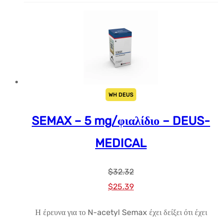
WH DEUS
SEMAX – 5 mg/φιαλίδιο – DEUS-
MEDICAL
$
32.32
Αρχική
Η
$
25.39
τιμή:
τρέχουσα
Η έρευνα για το N-acetyl Semax έχει δείξει ότι έχει
$32.32.
τιμή