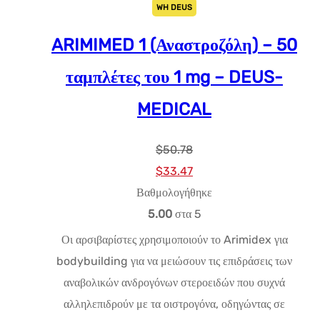
WH DEUS
ARIMIMED 1 (Αναστροζόλη) – 50
ταμπλέτες του 1 mg – DEUS-
MEDICAL
$
50.78
Αρχική
Η
$
33.47
τιμή:
τρέχουσα
Βαθμολογήθηκε
$50.78.
τιμή
5.00
στα 5
είναι:
Οι αρσιβαρίστες χρησιμοποιούν το Arimidex για
$33.47.
bodybuilding για να μειώσουν τις επιδράσεις των
αναβολικών ανδρογόνων στεροειδών που συχνά
αλληλεπιδρούν με τα οιστρογόνα, οδηγώντας σε