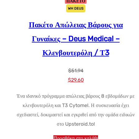
ΠΑΚΕΤΟ
WH DEUS
Πακέτο Απώλειας Βάρους για
Γυναίκες – Deus Medical –
Κλενβουτερόλη / Τ3
$
51.94
Αρχική
Η
$
29.60
τιμή:
τρέχουσα
Ένα ιδανικό πρόγραμμα απώλειας βάρους 8 εβδομάδων με
$51.94.
τιμή
κλενβουτερόλη και T3 Cytomel. Η συσκευασία έχει
είναι:
σχεδιαστεί, δοκιμαστεί και εγκριθεί από την ομάδα ειδικών
$29.60.
στο Upsteroid.to!
Προσθήκη στο καλάθι