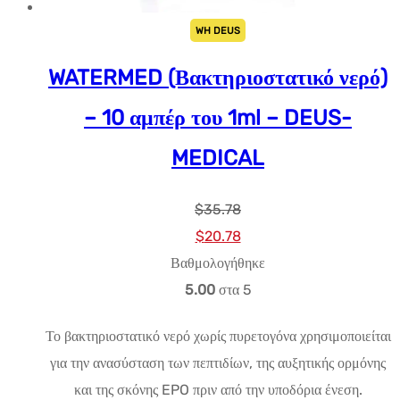
WH DEUS
WATERMED (Βακτηριοστατικό νερό)
– 10 αμπέρ του 1ml – DEUS-
MEDICAL
$
35.78
Αρχική
Η
$
20.78
τιμή:
τρέχουσα
Βαθμολογήθηκε
$35.78.
τιμή
5.00
στα 5
είναι:
Το βακτηριοστατικό νερό χωρίς πυρετογόνα χρησιμοποιείται
$20.78.
για την ανασύσταση των πεπτιδίων, της αυξητικής ορμόνης
και της σκόνης EPO πριν από την υποδόρια ένεση.