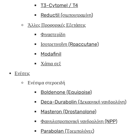
T3-Cytomel / T4
Reductil (σιμπουτραμίνη)
Άλλες Προφορικές Εξετάσεις
Φιναστερίδη
Ισοτρετινοΐνη (Roaccutane)
Modafinil
Χάπια σεξ
Ενέσεις
Ενέσιμα στεροειδή
Boldenone (Equipoise)
Deca-Durabolin (Δεκαονική νανδρολόνη)
Masteron (Drostanolone)
Φαινυλοπροπιονική νανδρολόνη (NPP)
Parabolan (Τρεμπολόνες)