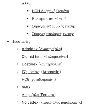
Άλλοι
HGH Αυξητική Ορμόνη
Βακτηριοστατικό νερό
Σύριγγες ενδομυϊκής ένεσης
Σύριγγες υποδόριας ένεσης
Προστασίες
Arimidex (Αναστραζόλη)
Clomid (κιτρικό κλομιφαίνιο)
Dostinex (καμπεργολίνη)
Εξεμεστάνη (Aromasin)
HCG (γοναδοτροπίνη)
hMG
Λετροζόλη (Femara)
Nolvadex (κιτρικό άλας ταμοξιφαίνης)