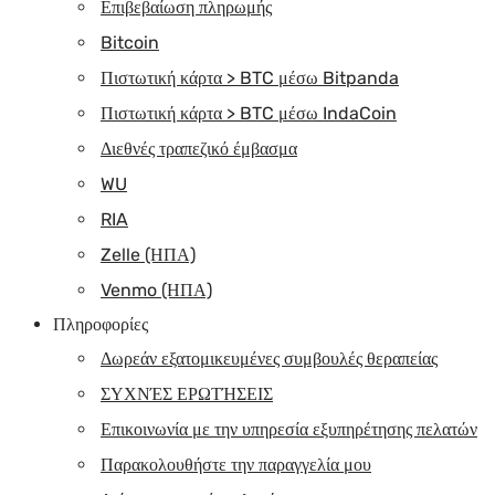
Επιβεβαίωση πληρωμής
Bitcoin
Πιστωτική κάρτα > BTC μέσω Bitpanda
Πιστωτική κάρτα > BTC μέσω IndaCoin
Διεθνές τραπεζικό έμβασμα
WU
RIA
Zelle (ΗΠΑ)
Venmo (ΗΠΑ)
Πληροφορίες
Δωρεάν εξατομικευμένες συμβουλές θεραπείας
ΣΥΧΝΈΣ ΕΡΩΤΉΣΕΙΣ
Επικοινωνία με την υπηρεσία εξυπηρέτησης πελατών
Παρακολουθήστε την παραγγελία μου