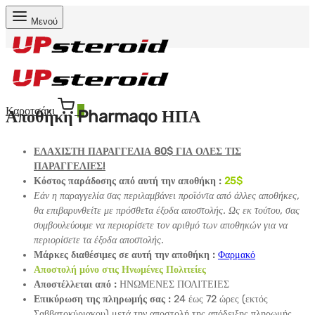
Μενού
Καροτσάκι
0
Αποθήκη Pharmaqo ΗΠΑ
ΕΛΑΧΙΣΤΗ ΠΑΡΑΓΓΕΛΙΑ 80$ ΓΙΑ ΟΛΕΣ ΤΙΣ
ΠΑΡΑΓΓΕΛΙΕΣ!
Κόστος παράδοσης από αυτή την αποθήκη :
25
$
Εάν η παραγγελία σας περιλαμβάνει προϊόντα από άλλες αποθήκες,
θα επιβαρυνθείτε με πρόσθετα έξοδα αποστολής. Ως εκ τούτου, σας
συμβουλεύουμε να περιορίσετε τον αριθμό των αποθηκών για να
περιορίσετε τα έξοδα αποστολής.
Μάρκες διαθέσιμες σε αυτή την αποθήκη :
Φαρμακό
Αποστολή μόνο στις Ηνωμένες Πολιτείες
Αποστέλλεται από :
ΗΝΩΜΕΝΕΣ ΠΟΛΙΤΕΙΕΣ
Επικύρωση της πληρωμής σας :
24 έως 72 ώρες (εκτός
Σαββατοκύριακου) μετά την αποστολή της απόδειξης πληρωμής.