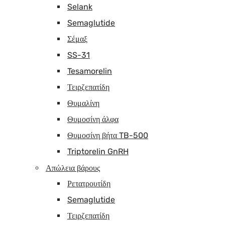
Selank
Semaglutide
Σέμαξ
SS-31
Tesamorelin
Τειρζεπατίδη
Θυμαλίνη
Θυμοσίνη άλφα
Θυμοσίνη βήτα TB-500
Triptorelin GnRH
Απώλεια βάρους
Ρετατρουτίδη
Semaglutide
Τειρζεπατίδη