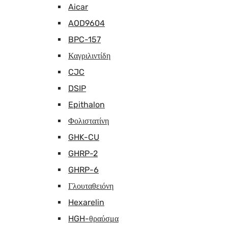
Aicar
AOD9604
BPC-157
Καγριλιντίδη
CJC
DSIP
Epithalon
Φολιστατίνη
GHK-CU
GHRP-2
GHRP-6
Γλουταθειόνη
Hexarelin
HGH-θραύσμα