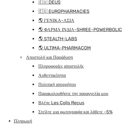
🇪🇺 DEUS
🇪🇺 EUROPHARMACIES
🌎 ΓΕΝΙΚΑ-ΑΣΙΑ
🌎 ΦΑΡΜΑ ΙΝΔΙΑ-SHREE-POWERBOLIC
🌎 STEALTH-LABS
🌎 ULTIMA-PHARMACOM
Αποστολή και Παράδοση
Πληροφορίες αποστολής
Αυθεντικότητα
Πολιτική απορρήτου
Παρακολουθήστε την παραγγελία μου
Βλέπε Les Colis Recus
Στείλτε μια φωτογραφία και λάβετε -5%
Πληρωμή