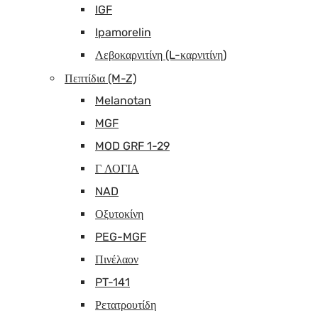
IGF
Ipamorelin
Λεβοκαρνιτίνη (L-καρνιτίνη)
Πεπτίδια (M-Z)
Melanotan
MGF
MOD GRF 1-29
Γ ΛΟΓΙΑ
NAD
Οξυτοκίνη
PEG-MGF
Πινέλαον
PT-141
Ρετατρουτίδη