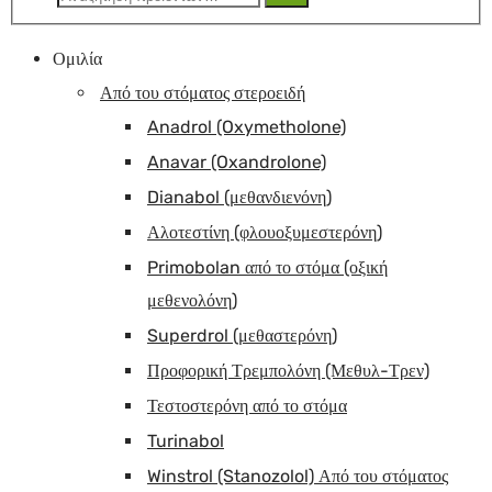
για:
Ομιλία
Από του στόματος στεροειδή
Anadrol (Oxymetholone)
Anavar (Oxandrolone)
Dianabol (μεθανδιενόνη)
Αλοτεστίνη (φλουοξυμεστερόνη)
Primobolan από το στόμα (οξική
μεθενολόνη)
Superdrol (μεθαστερόνη)
Προφορική Τρεμπολόνη (Μεθυλ-Τρεν)
Τεστοστερόνη από το στόμα
Turinabol
Winstrol (Stanozolol) Από του στόματος