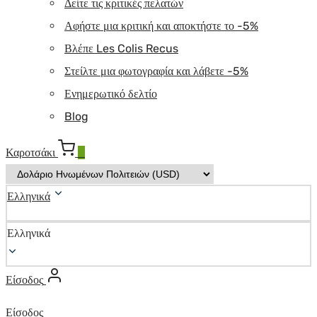
Δείτε τις κριτικές πελατών
Αφήστε μια κριτική και αποκτήστε το -5%
Βλέπε Les Colis Recus
Στείλτε μια φωτογραφία και λάβετε -5%
Ενημερωτικό δελτίο
Blog
Καροτσάκι
0
Ελληνικά
Ελληνικά
Είσοδος
Είσοδος