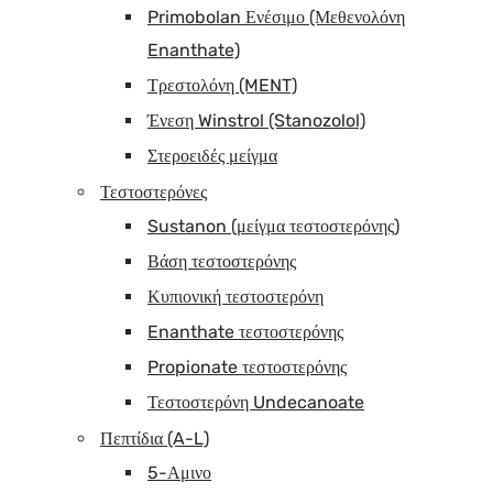
Primobolan Ενέσιμο (Μεθενολόνη
Enanthate)
Τρεστολόνη (MENT)
Ένεση Winstrol (Stanozolol)
Στεροειδές μείγμα
Τεστοστερόνες
Sustanon (μείγμα τεστοστερόνης)
Βάση τεστοστερόνης
Κυπιονική τεστοστερόνη
Enanthate τεστοστερόνης
Propionate τεστοστερόνης
Τεστοστερόνη Undecanoate
Πεπτίδια (A-L)
5-Αμινο