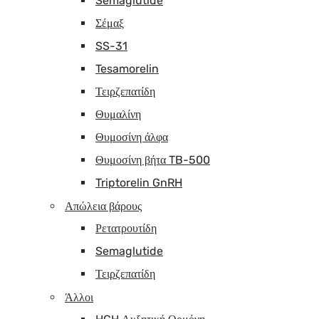
Semaglutide
Σέμαξ
SS-31
Tesamorelin
Τειρζεπατίδη
Θυμαλίνη
Θυμοσίνη άλφα
Θυμοσίνη βήτα TB-500
Triptorelin GnRH
Απώλεια βάρους
Ρετατρουτίδη
Semaglutide
Τειρζεπατίδη
Άλλοι