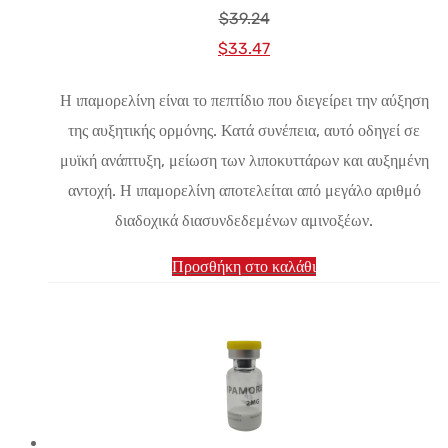
$
39.24
Αρχική
Η
$
33.47
τιμή:
τρέχουσα
Η ιπαμορελίνη είναι το πεπτίδιο που διεγείρει την αύξηση
$39.24.
τιμή
της αυξητικής ορμόνης. Κατά συνέπεια, αυτό οδηγεί σε
είναι:
μυϊκή ανάπτυξη, μείωση των λιποκυττάρων και αυξημένη
$33.47.
αντοχή. Η ιπαμορελίνη αποτελείται από μεγάλο αριθμό
διαδοχικά διασυνδεδεμένων αμινοξέων.
Προσθήκη στο καλάθι