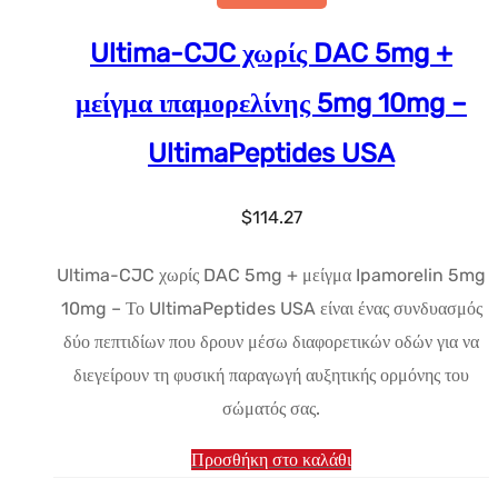
Ultima-CJC χωρίς DAC 5mg +
μείγμα ιπαμορελίνης 5mg 10mg –
UltimaPeptides USA
$
114.27
Ultima-CJC χωρίς DAC 5mg + μείγμα Ipamorelin 5mg
10mg – Το UltimaPeptides USA είναι ένας συνδυασμός
δύο πεπτιδίων που δρουν μέσω διαφορετικών οδών για να
διεγείρουν τη φυσική παραγωγή αυξητικής ορμόνης του
σώματός σας.
Προσθήκη στο καλάθι