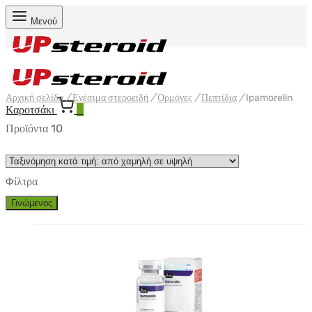
Μενού
Αρχική σελίδα
/
Ενέσιμα στεροειδή
/
Ορμόνες
/
Πεπτίδια
/
Ipamorelin
Καροτσάκι
0
Προϊόντα 10
Φίλτρα
Γινώμενος