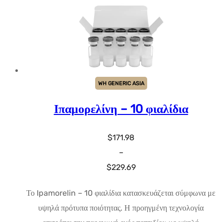
WH GENERIC ASIA
Ιπαμορελίνη – 10 φιαλίδια
$
171.98
–
Εύρος
$
229.69
τιμών:
Το Ipamorelin – 10 φιαλίδια κατασκευάζεται σύμφωνα με
$171.98
υψηλά πρότυπα ποιότητας. Η προηγμένη τεχνολογία
έως