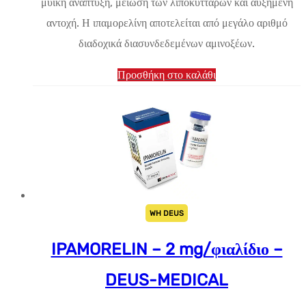
μυϊκή ανάπτυξη, μείωση των λιποκυττάρων και αυξημένη
$30.01.
αντοχή. Η ιπαμορελίνη αποτελείται από μεγάλο αριθμό
διαδοχικά διασυνδεδεμένων αμινοξέων.
Προσθήκη στο καλάθι
WH DEUS
IPAMORELIN – 2 mg/φιαλίδιο –
DEUS-MEDICAL