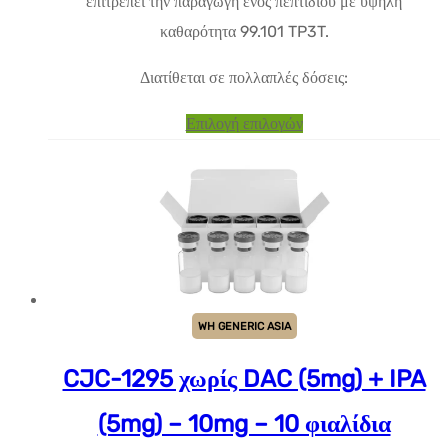
επιτρέπει την παραγωγή ενός πεπτιδίου με υψηλή
$229.69
καθαρότητα 99.101 TP3T.
Διατίθεται σε πολλαπλές δόσεις:
Αυτό
Επιλογή επιλογών
το
προϊόν
έχει
πολλαπλές
παραλλαγές.
Οι
WH GENERIC ASIA
επιλογές
μπορούν
CJC-1295 χωρίς DAC (5mg) + IPA
να
(5mg) – 10mg – 10 φιαλίδια
επιλεγούν