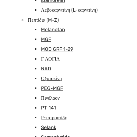
Ipamorelin
Λεβοκαρνιτίνη (L-καρνιτίνη)
Πεπτίδια (M-Z)
Melanotan
MGF
MOD GRF 1-29
Γ ΛΟΓΙΑ
NAD
Οξυτοκίνη
PEG-MGF
Πινέλαον
PT-141
Ρετατρουτίδη
Selank