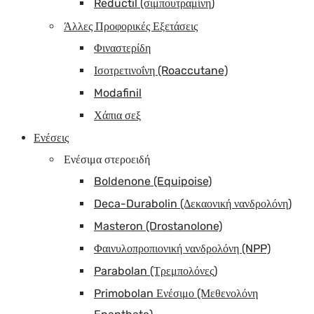
Reductil (σιμπουτραμίνη)
Άλλες Προφορικές Εξετάσεις
Φιναστερίδη
Ισοτρετινοΐνη (Roaccutane)
Modafinil
Χάπια σεξ
Ενέσεις
Ενέσιμα στεροειδή
Boldenone (Equipoise)
Deca-Durabolin (Δεκαονική νανδρολόνη)
Masteron (Drostanolone)
Φαινυλοπροπιονική νανδρολόνη (NPP)
Parabolan (Τρεμπολόνες)
Primobolan Ενέσιμο (Μεθενολόνη