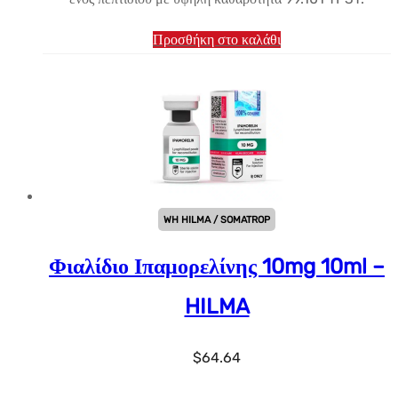
Προσθήκη στο καλάθι
WH HILMA / SOMATROP
Φιαλίδιο Ιπαμορελίνης 10mg 10ml –
HILMA
$
64.64