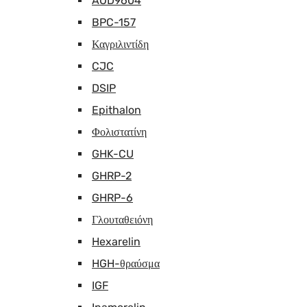
AOD9604
BPC-157
Καγριλιντίδη
CJC
DSIP
Epithalon
Φολιστατίνη
GHK-CU
GHRP-2
GHRP-6
Γλουταθειόνη
Hexarelin
HGH-θραύσμα
IGF