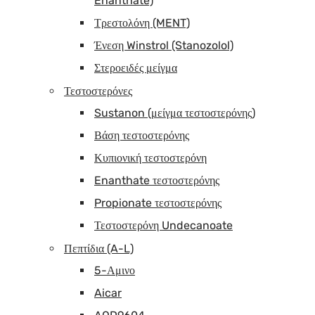
Enanthate)
Τρεστολόνη (MENT)
Ένεση Winstrol (Stanozolol)
Στεροειδές μείγμα
Τεστοστερόνες
Sustanon (μείγμα τεστοστερόνης)
Βάση τεστοστερόνης
Κυπιονική τεστοστερόνη
Enanthate τεστοστερόνης
Propionate τεστοστερόνης
Τεστοστερόνη Undecanoate
Πεπτίδια (A-L)
5-Αμινο
Aicar