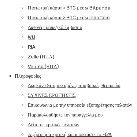
Πιστωτική κάρτα > BTC μέσω Bitpanda
Πιστωτική κάρτα > BTC μέσω IndaCoin
Διεθνές τραπεζικό έμβασμα
WU
RIA
Zelle (ΗΠΑ)
Venmo (ΗΠΑ)
Πληροφορίες
Δωρεάν εξατομικευμένες συμβουλές θεραπείας
ΣΥΧΝΈΣ ΕΡΩΤΉΣΕΙΣ
Επικοινωνία με την υπηρεσία εξυπηρέτησης πελατών
Παρακολουθήστε την παραγγελία μου
Δείτε τις κριτικές πελατών
Αφήστε μια κριτική και αποκτήστε το -5%