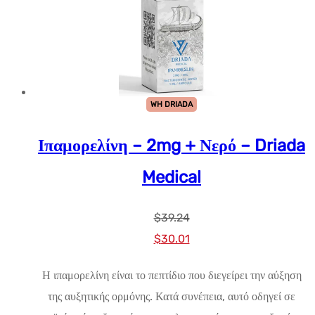
WH DRIADA
Ιπαμορελίνη – 2mg + Νερό – Driada
Medical
$
39.24
Αρχική
Η
$
30.01
τιμή:
τρέχουσα
Η ιπαμορελίνη είναι το πεπτίδιο που διεγείρει την αύξηση
$39.24.
τιμή
της αυξητικής ορμόνης. Κατά συνέπεια, αυτό οδηγεί σε
είναι: