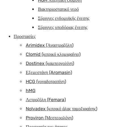
HGH Αυξητική Ορμόνη
Βακτηριοστατικό νερό
Σύριγγες ενδομυϊκής ένεσης
Σύριγγες υποδόριας ένεσης
Προστασίες
Arimidex (Αναστραζόλη)
Clomid (κιτρικό κλομιφαίνιο)
Dostinex (καμπεργολίνη)
Εξεμεστάνη (Aromasin)
HCG (γοναδοτροπίνη)
hMG
Λετροζόλη (Femara)
Nolvadex (κιτρικό άλας ταμοξιφαίνης)
Proviron (Μεστερολόνη)
Προστασία του ήπατος