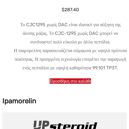
στη
$
287.40
σελίδα
του
Το CJC1295 χωρίς DAC είναι ιδανικό για αύξηση της
προϊόντος.
άλιπης μάζας. Το CJC-1295 χωρίς DAC μπορεί να
συνδυαστεί πολύ εύκολα με άλλα πεπτίδια.
Η ιπαμορελίνη παρασκευάζεται σύμφωνα με υψηλά πρότυπα
ποιότητας. Η προηγμένη τεχνολογία επιτρέπει την παραγωγή
ενός πεπτιδίου με υψηλή καθαρότητα 99.101 TP3T.
Προσθήκη στο καλάθι
Ipamorelin