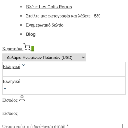
Βλέπε Les Colis Recus
Στείλτε μια φωτογραφία και λάβετε -5%
Ενημερωτικό δελτίο
Blog
Καροτσάκι
0
Ελληνικά
Ελληνικά
Είσοδος
Είσοδος
Απαιτούμενο
Όνομα χρήστη ή διεύθυνση email
*