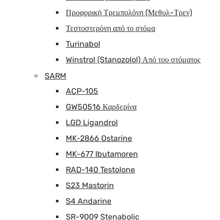
Προφορική Τρεμπολόνη (Μεθυλ-Τρεν)
Τεστοστερόνη από το στόμα
Turinabol
Winstrol (Stanozolol) Από του στόματος
SARM
ACP-105
GW50516 Καρδερίνα
LGD Ligandrol
MK-2866 Ostarine
MK-677 Ibutamoren
RAD-140 Testolone
S23 Mastorin
S4 Andarine
SR-9009 Stenabolic