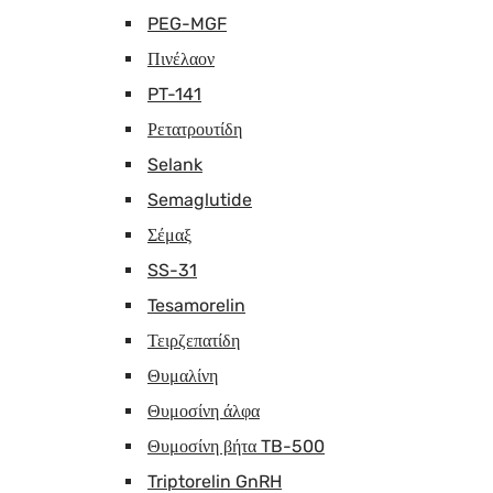
PEG-MGF
Πινέλαον
PT-141
Ρετατρουτίδη
Selank
Semaglutide
Σέμαξ
SS-31
Tesamorelin
Τειρζεπατίδη
Θυμαλίνη
Θυμοσίνη άλφα
Θυμοσίνη βήτα TB-500
Triptorelin GnRH