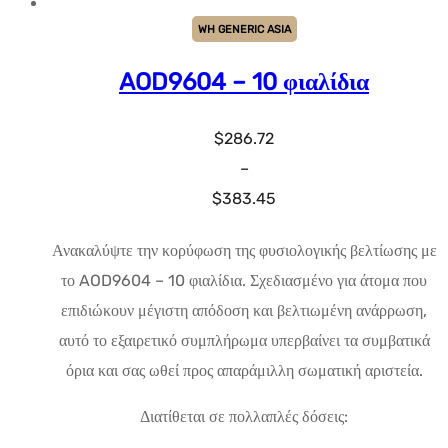
WH GENERIC ASIA
AOD9604 – 10 φιαλίδια
$
286.72
–
Εύρος
$
383.45
τιμών:
Ανακαλύψτε την κορύφωση της φυσιολογικής βελτίωσης με
$286.72
το AOD9604 – 10 φιαλίδια. Σχεδιασμένο για άτομα που
έως
επιδιώκουν μέγιστη απόδοση και βελτιωμένη ανάρρωση,
$383.45
αυτό το εξαιρετικό συμπλήρωμα υπερβαίνει τα συμβατικά
όρια και σας ωθεί προς απαράμιλλη σωματική αριστεία.
Διατίθεται σε πολλαπλές δόσεις: