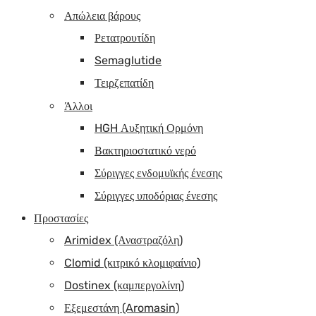
Απώλεια βάρους
Ρετατρουτίδη
Semaglutide
Τειρζεπατίδη
Άλλοι
HGH Αυξητική Ορμόνη
Βακτηριοστατικό νερό
Σύριγγες ενδομυϊκής ένεσης
Σύριγγες υποδόριας ένεσης
Προστασίες
Arimidex (Αναστραζόλη)
Clomid (κιτρικό κλομιφαίνιο)
Dostinex (καμπεργολίνη)
Εξεμεστάνη (Aromasin)