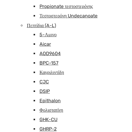
Propionate τεστοστερόνης
Τεστοστερόνη Undecanoate
Πεπτίδια (A-L)
5-Αμινο
Aicar
AOD9604
BPC-157
Καγριλιντίδη
CJC
DSIP
Epithalon
Φολιστατίνη
GHK-CU
GHRP-2