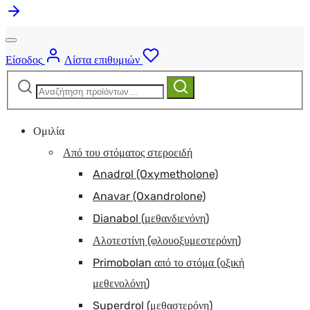
Είσοδος
Λίστα επιθυμιών
Αναζήτηση
Αναζήτηση
για:
Ομιλία
Από του στόματος στεροειδή
Anadrol (Oxymetholone)
Anavar (Oxandrolone)
Dianabol (μεθανδιενόνη)
Αλοτεστίνη (φλουοξυμεστερόνη)
Primobolan από το στόμα (οξική
μεθενολόνη)
Superdrol (μεθαστερόνη)