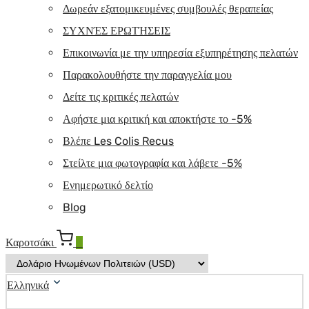
Δωρεάν εξατομικευμένες συμβουλές θεραπείας
ΣΥΧΝΈΣ ΕΡΩΤΉΣΕΙΣ
Επικοινωνία με την υπηρεσία εξυπηρέτησης πελατών
Παρακολουθήστε την παραγγελία μου
Δείτε τις κριτικές πελατών
Αφήστε μια κριτική και αποκτήστε το -5%
Βλέπε Les Colis Recus
Στείλτε μια φωτογραφία και λάβετε -5%
Ενημερωτικό δελτίο
Blog
Καροτσάκι
0
Ελληνικά