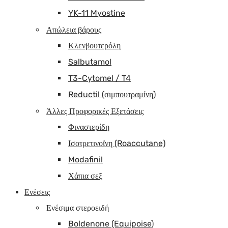
YK-11 Myostine
Απώλεια βάρους
Κλενβουτερόλη
Salbutamol
T3-Cytomel / T4
Reductil (σιμπουτραμίνη)
Άλλες Προφορικές Εξετάσεις
Φιναστερίδη
Ισοτρετινοΐνη (Roaccutane)
Modafinil
Χάπια σεξ
Ενέσεις
Ενέσιμα στεροειδή
Boldenone (Equipoise)