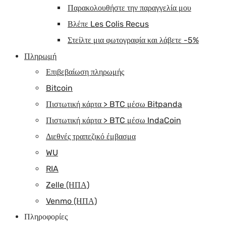
Παρακολουθήστε την παραγγελία μου
Βλέπε Les Colis Recus
Στείλτε μια φωτογραφία και λάβετε -5%
Πληρωμή
Επιβεβαίωση πληρωμής
Bitcoin
Πιστωτική κάρτα > BTC μέσω Bitpanda
Πιστωτική κάρτα > BTC μέσω IndaCoin
Διεθνές τραπεζικό έμβασμα
WU
RIA
Zelle (ΗΠΑ)
Venmo (ΗΠΑ)
Πληροφορίες