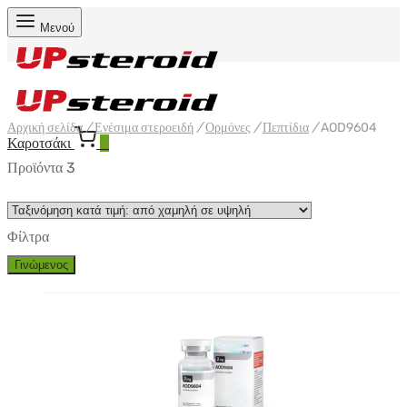
Μενού
Αρχική σελίδα
/
Ενέσιμα στεροειδή
/
Ορμόνες
/
Πεπτίδια
/
AOD9604
Καροτσάκι
0
Προϊόντα 3
Φίλτρα
Γινώμενος