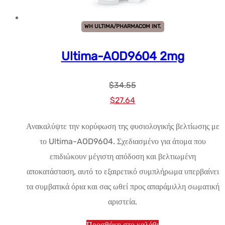
WH ULTIMA/PHARMACOM INT.
Ultima-AOD9604 2mg
$
34.55
Αρχική
Η
$
27.64
τιμή:
τρέχουσα
Ανακαλύψτε την κορύφωση της φυσιολογικής βελτίωσης με
$34.55.
τιμή
το Ultima-AOD9604. Σχεδιασμένο για άτομα που
είναι:
επιδιώκουν μέγιστη απόδοση και βελτιωμένη
$27.64.
αποκατάσταση, αυτό το εξαιρετικό συμπλήρωμα υπερβαίνει
τα συμβατικά όρια και σας ωθεί προς απαράμιλλη σωματική
αριστεία.
Προσθήκη στο καλάθι