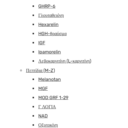
GHRP-6
Γλουταθειόνη
Hexarelin
HGH-θραύσμα
IGF
Ipamorelin
Λεβοκαρνιτίνη (L-καρνιτίνη)
Πεπτίδια (M-Z)
Melanotan
MGF
MOD GRF 1-29
Γ ΛΟΓΙΑ
NAD
Οξυτοκίνη