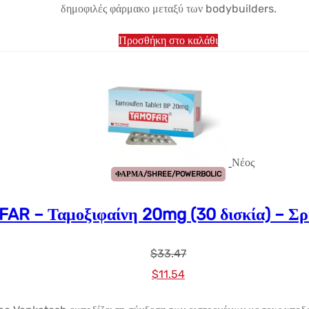
δημοφιλές φάρμακο μεταξύ των bodybuilders.
Προσθήκη στο καλάθι
Νέος
ΦΑΡΜΑ/SHREE/POWERBOLIC
AR – Ταμοξιφαίνη 20mg (30 δισκία) – Σρ
$
33.47
Αρχική
Η
$
11.54
τιμή:
τρέχουσα