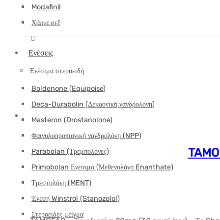
Modafinil
Χάπια σεξ
Ενέσεις
Ενέσιμα στεροειδή
Boldenone (Equipoise)
Deca-Durabolin (Δεκαονική νανδρολόνη)
Masteron (Drostanolone)
Φαινυλοπροπιονική νανδρολόνη (NPP)
TAMOF
Parabolan (Τρεμπολόνες)
Primobolan Ενέσιμο (Μεθενολόνη Enanthate)
Τρεστολόνη (MENT)
Ένεση Winstrol (Stanozolol)
Στεροειδές μείγμα