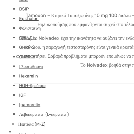
DSIP
Tamoxon – Κιτρικό Ταμοξιφαίνης 10 mg 100 δισκία – 
Epithalon
θηλυκοποίησης που εμφανίζονται συχνά στο τέλος
Φολιστατίνη
GHK-CU
Τέλος, το Nolvadex έχει την ικανότητα να αυξάνει την ενδ
κύκλου, η παραγωγή τεστοστερόνης είναι γενικά αρκετά 
GHRP-2
αντικαταστήσει. Σοβαρά προβλήματα μπορούν επομένως να π
GHRP-6
Το Nolvadex βοηθά στην πρ
Γλουταθειόνη
Hexarelin
HGH-θραύσμα
IGF
Ipamorelin
Λεβοκαρνιτίνη (L-καρνιτίνη)
Πεπτίδια (M-Z)