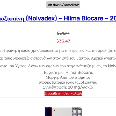
WH HILMA / SOMATROP
μοξιφαίνη (Nolvadex) – Hilma Biocare – 2
$
51.94
Αρχική
Η
$
33.47
τιμή:
τρέχουσα
μοξιφαίνη, η οποία χρησιμοποιείται για τη θεραπεία και την πρόληψ
$51.94.
τιμή
ας τους υποδοχείς οιστρογόνων στον ιστό του μαστού. Αρχικά αναπτ
είναι:
ισμού Υγείας. Λόγω των οφελών του στην ανάπτυξη μυών, το Nolv
$33.47.
Εργαστήριο: Hilma Biocare,
Μορφή: Από του στόματος,
Μόριο: Κιτρικό άλας ταμοξιφαίνης,
Συγκέντρωση: 20 mg/δισκίο,
Προσθήκη στο καλάθι