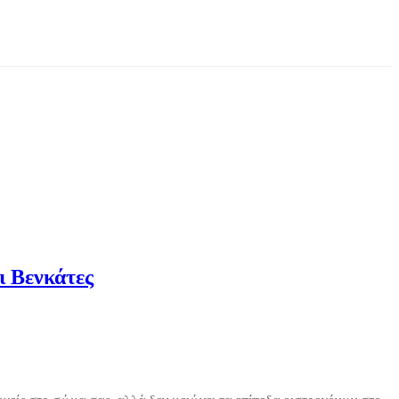
ι Βενκάτες