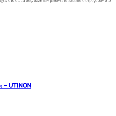
ίς στο σώμα σας, αλλά δεν μειώνει τα επίπεδα οιστρογόνων στο
ία – UTINON