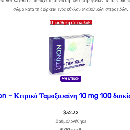
Venkatesh εμποδίζει τη σύνδεση των οιστρογόνων με τους υποδοχε
$33.47.
τιμή
σώμα κατά τη διάρκεια ενός κύκλου αναβολικών στεροειδών.
είναι:
$11.54.
Προσθήκη στο καλάθι
WH UTINON
n – Κιτρικό Ταμοξιφαίνη 10 mg 100 δισκ
$
32.32
Βαθμολογήθηκε
5.00
στα 5