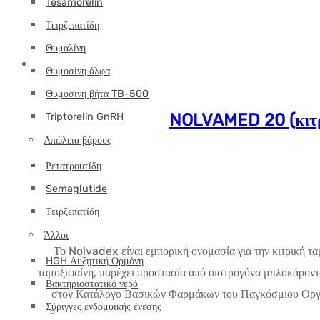
Tesamorelin
Τειρζεπατίδη
Θυμαλίνη
Θυμοσίνη άλφα
Θυμοσίνη βήτα TB-500
NOLVAMED 20 (κιτρ
Triptorelin GnRH
Απώλεια βάρους
Ρετατρουτίδη
Semaglutide
Τειρζεπατίδη
Άλλοι
Το Nolvadex είναι εμπορική ονομασία για την κιτρική τα
HGH Αυξητική Ορμόνη
ταμοξιφαίνη, παρέχει προστασία από οιστρογόνα μπλοκάροντ
Βακτηριοστατικό νερό
στον Κατάλογο Βασικών Φαρμάκων του Παγκόσμιου Οργαν
Σύριγγες ενδομυϊκής ένεσης