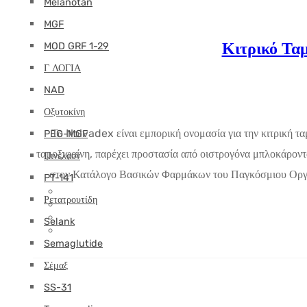
Melanotan
MGF
Κιτρικό Τα
MOD GRF 1-29
Γ ΛΟΓΙΑ
NAD
Οξυτοκίνη
Το Nolvadex είναι εμπορική ονομασία για την κιτρική τα
PEG-MGF
ταμοξιφαίνη, παρέχει προστασία από οιστρογόνα μπλοκάροντ
Πινέλαον
στον Κατάλογο Βασικών Φαρμάκων του Παγκόσμιου Οργαν
PT-141
Ρετατρουτίδη
Selank
Semaglutide
Σέμαξ
SS-31