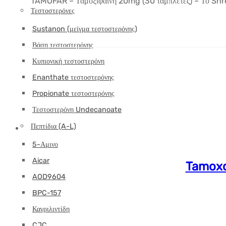
TAMOFAR – Ταμοξιφαίνη 20mg (30 ταμπλέτες) – Το Shree 
Τεστοστερόνες
Sustanon (μείγμα τεστοστερόνης)
Βάση τεστοστερόνης
Κυπιονική τεστοστερόνη
Enanthate τεστοστερόνης
Propionate τεστοστερόνης
Τεστοστερόνη Undecanoate
Πεπτίδια (A-L)
5-Αμινο
Aicar
Tamoxo
AOD9604
BPC-157
Καγριλιντίδη
CJC