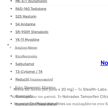
MK-677 Ibutamoren
RAD-140 Testolone
S23 Mastorin
S4 Andarine
SR-9009 Stenabolic
YK-11 Myostine
Απώλεια βάρους
Κλενβουτερόλη
No
Salbutamol
T3-Cytomel / T4
Reductil (σιμπουτραμίνη)
Άλλες Προφορικές Εξετάσεις
Nolva 50 Δισκία (50 χάπια x 20 mg) – Το Stealth-Labs είνα
Φιναστερίδη
τύπων καρκίνου του μαστού. Το Nolvadex Tamoxifen Citrate
Imperial Chemical Industries και περιλαμβάνεται στον 
Ισοτρετινοΐνη (Roaccutane)