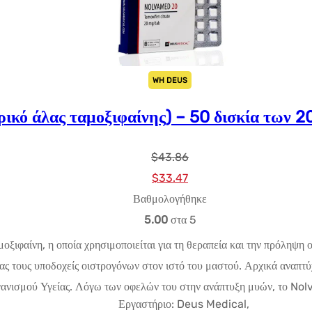
WH DEUS
ικό άλας ταμοξιφαίνης) – 50 δισκία των
$
43.86
Αρχική
Η
$
33.47
τιμή:
τρέχουσα
Βαθμολογήθηκε
$43.86.
τιμή
5.00
στα 5
είναι:
μοξιφαίνη, η οποία χρησιμοποιείται για τη θεραπεία και την πρόληψ
$33.47.
ας τους υποδοχείς οιστρογόνων στον ιστό του μαστού. Αρχικά αναπτ
ισμού Υγείας. Λόγω των οφελών του στην ανάπτυξη μυών, το Nolv
Εργαστήριο: Deus Medical,