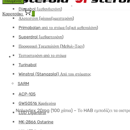
Γινώμενος
Dianabol (μεθανδιενόνη)
Καροτσάκι
0
Αλοτεστίνη (φλουοξυμεστερόνη)
Primobolan από το στόμα (οξική μεθενολόνη)
Superdrol (μεθαστερόνη)
Προφορική Τρεμπολόνη (Μεθυλ-Τρεν)
Τεστοστερόνη από το στόμα
Turinabol
Winstrol (Stanozolol) Από του στόματος
SARM
ACP-105
GW50516 Καρδερίνα
Nolvadex 20mg (100 χάπια) – Το HAB εμποδίζει τα οιστρογ
LGD Ligandrol
MK-2866 Ostarine