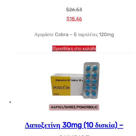
$
26.53
Αρχική
Η
$
18.46
τιμή:
τρέχουσα
Αγοράστε Cobra – 5 ταμπλέτες 120mg
$26.53.
τιμή
είναι:
Προσθήκη στο καλάθι
$18.46.
ΦΑΡΜΑ/SHREE/POWERBOLIC
Δαποξετίνη 30mg (10 δισκία) –