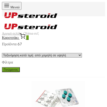
Μενού
Αρχική σελίδα
/
Χάπια σεξ
Καροτσάκι
0
Προϊόντα 67
Φίλτρα
Γινώμενος