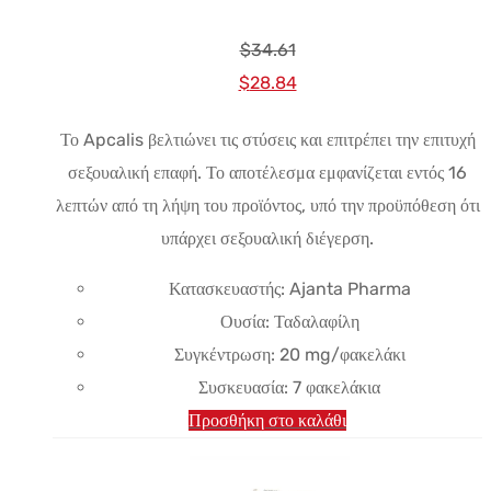
$
34.61
Αρχική
Η
$
28.84
τιμή:
τρέχουσα
Το Apcalis βελτιώνει τις στύσεις και επιτρέπει την επιτυχή
$34.61.
τιμή
σεξουαλική επαφή. Το αποτέλεσμα εμφανίζεται εντός 16
είναι:
λεπτών από τη λήψη του προϊόντος, υπό την προϋπόθεση ότι
$28.84.
υπάρχει σεξουαλική διέγερση.
Κατασκευαστής: Ajanta Pharma
Ουσία: Ταδαλαφίλη
Συγκέντρωση: 20 mg/φακελάκι
Συσκευασία: 7 φακελάκια
Προσθήκη στο καλάθι