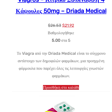
Κάψουλες 50mg – Driada Medical
Αρχική
Η
$
26.53
$
21.92
τιμή:
τρέχουσα
Βαθμολογήθηκε
$26.53.
τιμή
5.00
στα 5
είναι:
Το Viagra από την Driada Medical είναι το σύγχρονο
$21.92.
αντίστοιχο των δημοφιλών φαρμάκων, μια προηγμένη
φόρμουλα που παρέχει όλες τις λειτουργίες γνωστών
φαρμάκων.
Προσθήκη στο καλάθι