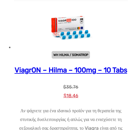
WH HILMA / SOMATROP
ViagrON – Hilma – 100mg – 10 Tabs
$
35.76
Αρχική
Η
$
18.46
τιμή:
τρέχουσα
Αν ψάχνετε για ένα ιδανικό προϊόν για τη θεραπεία της
$35.76.
τιμή
στυτικής δυσλειτουργίας ή απλώς για να ενισχύσετε τη
είναι:
σεξουαλική σας δραστηριότητα, το Viagra είναι από τις