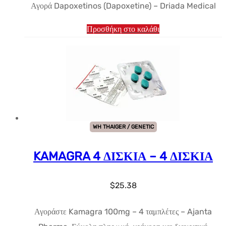
Αγορά Dapoxetinos (Dapoxetine) – Driada Medical
$33.45.
τιμή
είναι:
Προσθήκη στο καλάθι
$25.38.
WH THAIGER / GENETIC
KAMAGRA 4 ΔΙΣΚΙΑ – 4 ΔΙΣΚΙΑ
$
25.38
Αγοράστε Kamagra 100mg – 4 ταμπλέτες – Ajanta