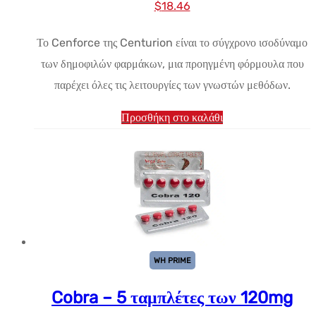
Αρχική
Η
$
18.46
τιμή:
τρέχουσα
Το Cenforce της Centurion είναι το σύγχρονο ισοδύναμο
$38.07.
τιμή
των δημοφιλών φαρμάκων, μια προηγμένη φόρμουλα που
είναι:
παρέχει όλες τις λειτουργίες των γνωστών μεθόδων.
$18.46.
Προσθήκη στο καλάθι
WH PRIME
Cobra – 5 ταμπλέτες των 120mg