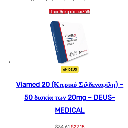
Προσθήκη στο καλάθι
WH DEUS
Viamed 20 (Κιτρικό Σιλδεναφίλη) –
50 δισκία των 20mg – DEUS-
MEDICAL
Αρχική
Η
$
34.61
$
22.18