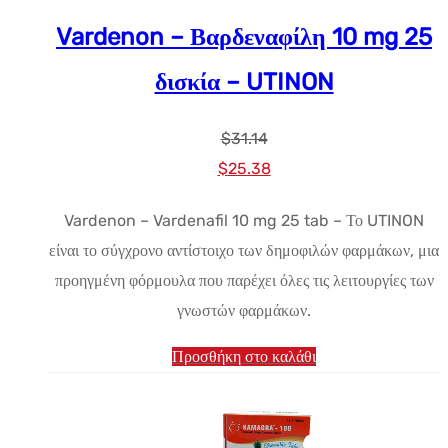
Vardenon – Βαρδεναφίλη 10 mg 25
δισκία – UTINON
$
31.14
Αρχική
Η
$
25.38
τιμή:
τρέχουσα
Vardenon – Vardenafil 10 mg 25 tab – Το UTINON
$31.14.
τιμή
είναι το σύγχρονο αντίστοιχο των δημοφιλών φαρμάκων, μια
είναι:
προηγμένη φόρμουλα που παρέχει όλες τις λειτουργίες των
$25.38.
γνωστών φαρμάκων.
Προσθήκη στο καλάθι