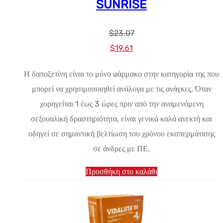
SUNRISE
$
23.07
Αρχική
Η
$
19.61
τιμή:
τρέχουσα
Η δαποξετίνη είναι το μόνο φάρμακο στην κατηγορία της που
$23.07.
τιμή
μπορεί να χρησιμοποιηθεί ανάλογα με τις ανάγκες. Όταν
είναι:
χορηγείται 1 έως 3 ώρες πριν από την αναμενόμενη
$19.61.
σεξουαλική δραστηριότητα, είναι γενικά καλά ανεκτή και
οδηγεί σε σημαντική βελτίωση του χρόνου εκσπερμάτισης
σε άνδρες με ΠΕ.
Προσθήκη στο καλάθι