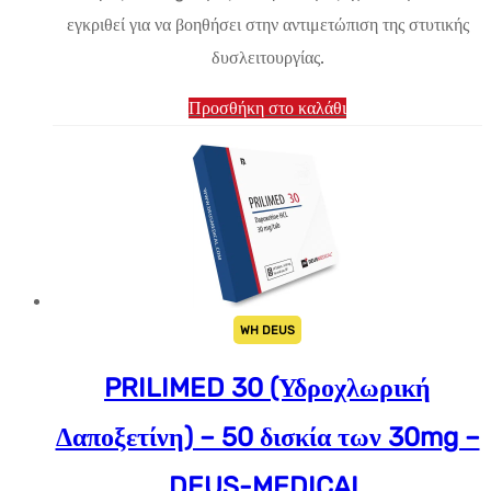
εγκριθεί για να βοηθήσει στην αντιμετώπιση της στυτικής
$28.84.
δυσλειτουργίας.
Προσθήκη στο καλάθι
WH DEUS
PRILIMED 30 (Υδροχλωρική
Δαποξετίνη) – 50 δισκία των 30mg –
DEUS-MEDICAL