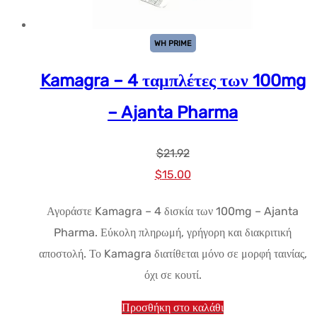
WH PRIME
Kamagra – 4 ταμπλέτες των 100mg
– Ajanta Pharma
$
21.92
Αρχική
Η
$
15.00
τιμή:
τρέχουσα
Αγοράστε Kamagra – 4 δισκία των 100mg – Ajanta
$21.92.
τιμή
Pharma. Εύκολη πληρωμή, γρήγορη και διακριτική
είναι:
αποστολή. Το Kamagra διατίθεται μόνο σε μορφή ταινίας,
$15.00.
όχι σε κουτί.
Προσθήκη στο καλάθι