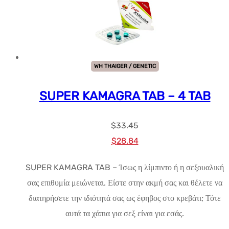
WH THAIGER / GENETIC
SUPER KAMAGRA TAB – 4 TAB
$
33.45
Αρχική
Η
$
28.84
τιμή:
τρέχουσα
SUPER KAMAGRA TAB – Ίσως η λίμπιντο ή η σεξουαλική
$33.45.
τιμή
σας επιθυμία μειώνεται. Είστε στην ακμή σας και θέλετε να
είναι:
διατηρήσετε την ιδιότητά σας ως έφηβος στο κρεβάτι; Τότε
$28.84.
αυτά τα χάπια για σεξ είναι για εσάς.