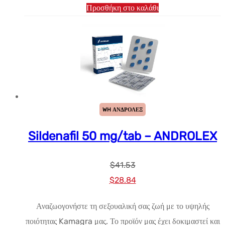
Προσθήκη στο καλάθι
WH ΑΝΔΡΟΛΕΞ
Sildenafil 50 mg/tab – ANDROLEX
$
41.53
Αρχική
Η
$
28.84
τιμή:
τρέχουσα
Αναζωογονήστε τη σεξουαλική σας ζωή με το υψηλής
$41.53.
τιμή
ποιότητας Kamagra μας. Το προϊόν μας έχει δοκιμαστεί και
είναι: