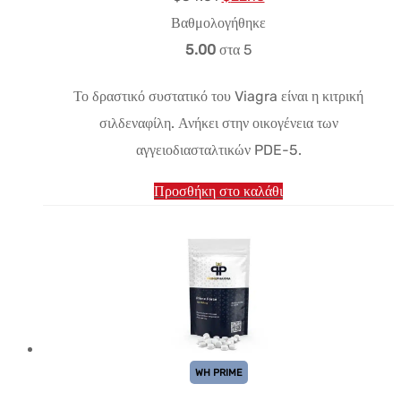
τιμή:
τρέχουσα
Βαθμολογήθηκε
$34.61.
τιμή
5.00
στα 5
είναι:
Το δραστικό συστατικό του Viagra είναι η κιτρική
$22.18.
σιλδεναφίλη. Ανήκει στην οικογένεια των
αγγειοδιασταλτικών PDE-5.
Προσθήκη στο καλάθι
WH PRIME