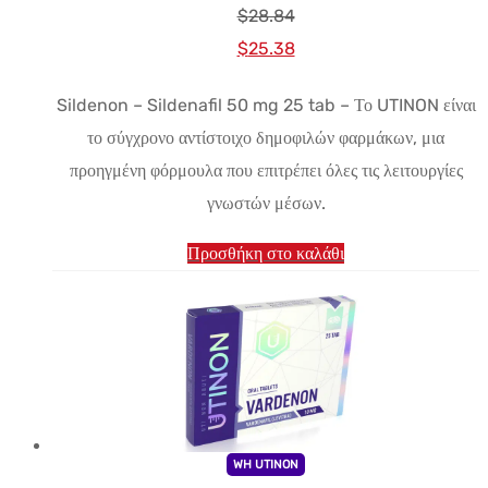
$
28.84
Αρχική
Η
$
25.38
τιμή:
τρέχουσα
Sildenon – Sildenafil 50 mg 25 tab – Το UTINON είναι
$28.84.
τιμή
το σύγχρονο αντίστοιχο δημοφιλών φαρμάκων, μια
είναι:
προηγμένη φόρμουλα που επιτρέπει όλες τις λειτουργίες
$25.38.
γνωστών μέσων.
Προσθήκη στο καλάθι
WH UTINON