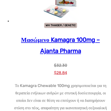
WH THAIGER / GENETIC
Μασώμενο Kamagra 100mg –
Ajanta Pharma
$
32.30
Αρχική
Η
$
28.84
τιμή:
τρέχουσα
Το Kamagra Chewable 100mg χρησιμοποιείται για τη
$32.30.
τιμή
θεραπεία ενήλικων ανδρών με στυτική δυσλειτουργία, οι
είναι:
οποίοι δεν είναι σε θέση να επιτύχουν ή να διατηρήσουν
$28.84.
στύση στο πέος, απαραίτητη για ικανοποιητική σεξουαλική