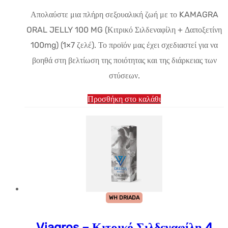
Απολαύστε μια πλήρη σεξουαλική ζωή με το KAMAGRA
ORAL JELLY 100 MG (Κιτρικό Σιλδεναφίλη + Δαποξετίνη
100mg) (1×7 ζελέ). Το προϊόν μας έχει σχεδιαστεί για να
βοηθά στη βελτίωση της ποιότητας και της διάρκειας των
στύσεων.
Προσθήκη στο καλάθι
WH DRIADA
Viagros – Κιτρικό Σιλδεναφίλη 4