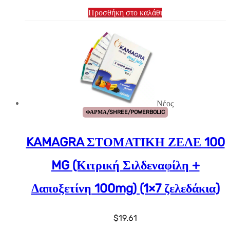
Προσθήκη στο καλάθι
Νέος
ΦΑΡΜΑ/SHREE/POWERBOLIC
KAMAGRA ΣΤΟΜΑΤΙΚΗ ΖΕΛΕ 100
MG (Κιτρική Σιλδεναφίλη +
Δαποξετίνη 100mg) (1×7 ζελεδάκια)
$
19.61