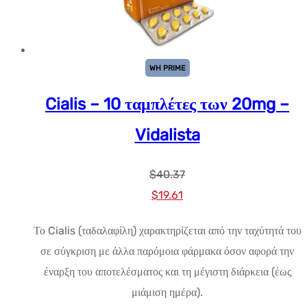
WH PRIME
Cialis – 10 ταμπλέτες των 20mg –
Vidalista
$
40.37
Αρχική
Η
$
19.61
τιμή:
τρέχουσα
Το Cialis (ταδαλαφίλη) χαρακτηρίζεται από την ταχύτητά του
$40.37.
τιμή
σε σύγκριση με άλλα παρόμοια φάρμακα όσον αφορά την
είναι:
έναρξη του αποτελέσματος και τη μέγιστη διάρκεια (έως
$19.61.
μιάμιση ημέρα).