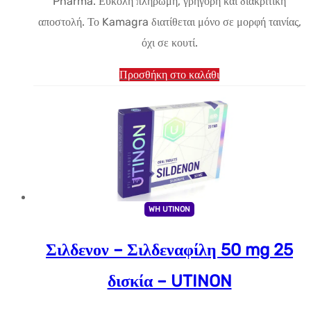
Pharma. Εύκολη πληρωμή, γρήγορη και διακριτική
αποστολή. Το Kamagra διατίθεται μόνο σε μορφή ταινίας,
όχι σε κουτί.
Προσθήκη στο καλάθι
WH UTINON
Σιλδενον – Σιλδεναφίλη 50 mg 25
δισκία – UTINON