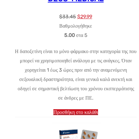
Αρχική
Η
$
33.45
$
29.99
τιμή:
τρέχουσα
Βαθμολογήθηκε
$33.45.
τιμή
5.00
στα 5
είναι:
Η δαποξετίνη είναι το μόνο φάρμακο στην κατηγορία της που
$29.99.
μπορεί να χρησιμοποιηθεί ανάλογα με τις ανάγκες. Όταν
χορηγείται 1 έως 3 ώρες πριν από την αναμενόμενη
σεξουαλική δραστηριότητα, είναι γενικά καλά ανεκτή και
οδηγεί σε σημαντική βελτίωση του χρόνου εκσπερμάτισης
σε άνδρες με ΠΕ.
Προσθήκη στο καλάθι