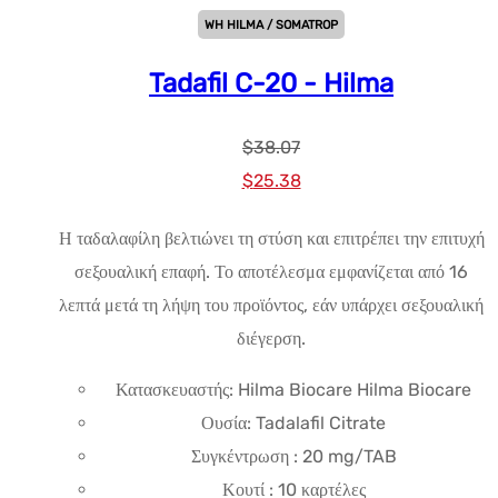
WH HILMA / SOMATROP
Tadafil C-20 - Hilma
$
38.07
Αρχική
Η
$
25.38
τιμή:
τρέχουσα
Η ταδαλαφίλη βελτιώνει τη στύση και επιτρέπει την επιτυχή
$38.07.
τιμή
σεξουαλική επαφή. Το αποτέλεσμα εμφανίζεται από 16
είναι:
λεπτά μετά τη λήψη του προϊόντος, εάν υπάρχει σεξουαλική
$25.38.
διέγερση.
Κατασκευαστής: Hilma Biocare Hilma Biocare
Ουσία: Tadalafil Citrate
Συγκέντρωση : 20 mg/TAB
Κουτί : 10 καρτέλες