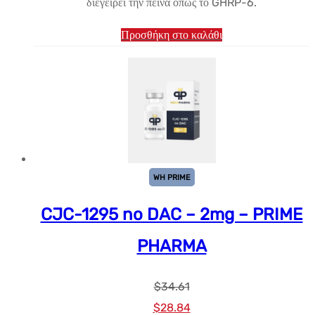
διεγείρει την πείνα όπως το GHRP-6.
Προσθήκη στο καλάθι
WH PRIME
CJC-1295 no DAC – 2mg – PRIME
PHARMA
$
34.61
Αρχική
Η
$
28.84