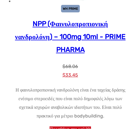
WH PRIME
NPP (Φαινυλοπροπιονική
νανδρολόνη) – 100mg 10ml - PRIME
PHARMA
$
68.06
Αρχική
Η
$
33.45
τιμή:
τρέχουσα
Η φαινυλοπροπιονική νανδρολόνη είναι ένα ταχείας δράσης
$68.06.
τιμή
ενέσιμο στεροειδές που είναι πολύ δημοφιλές λόγω των
είναι:
σχετικά ισχυρών αναβολικών ιδιοτήτων του. Είναι πολύ
$33.45.
πρακτικό για μέτριο bodybuilding.