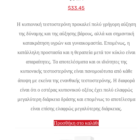
Αρχική
Η
$
33.45
τιμή:
τρέχουσα
Η κυπιονική τεστοστερόνη προκαλεί πολύ γρήγορη αύξηση
$61.14.
τιμή
της δύναμης και της αύξησης βάρους, αλλά και σημαντική
είναι:
κατακράτηση υγρών και γυναικομαστία. Επομένως, η
$33.45.
κατάλληλη προστασία και η θεραπεία μετά τον κύκλο είναι
απαραίτητες. Τα αποτελέσματα και οι ιδιότητες της
κυπιονικής τεστοστερόνης είναι πανομοιότυπα από κάθε
άποψη με εκείνα της ενανθικής τεστοστερόνης. Η διαφορά
είναι ότι ο εστέρας κυπιονικού οξέος έχει πολύ ελαφρώς
μεγαλύτερη διάρκεια δράσης και επομένως το αποτέλεσμα
είναι επίσης ελαφρώς μεγαλύτερης διάρκειας.
Προσθήκη στο καλάθι