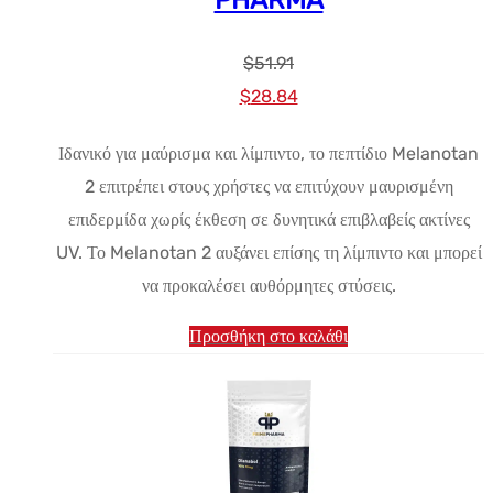
$
51.91
Αρχική
Η
$
28.84
τιμή:
τρέχουσα
Ιδανικό για μαύρισμα και λίμπιντο, το πεπτίδιο Melanotan
$51.91.
τιμή
2 επιτρέπει στους χρήστες να επιτύχουν μαυρισμένη
είναι:
επιδερμίδα χωρίς έκθεση σε δυνητικά επιβλαβείς ακτίνες
$28.84.
UV. Το Melanotan 2 αυξάνει επίσης τη λίμπιντο και μπορεί
να προκαλέσει αυθόρμητες στύσεις.
Προσθήκη στο καλάθι