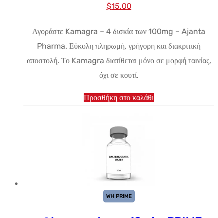
Αρχική
Η
$
15.00
τιμή:
τρέχουσα
Αγοράστε Kamagra – 4 δισκία των 100mg – Ajanta
$21.92.
τιμή
Pharma. Εύκολη πληρωμή, γρήγορη και διακριτική
είναι:
αποστολή. Το Kamagra διατίθεται μόνο σε μορφή ταινίας,
$15.00.
όχι σε κουτί.
Προσθήκη στο καλάθι
WH PRIME