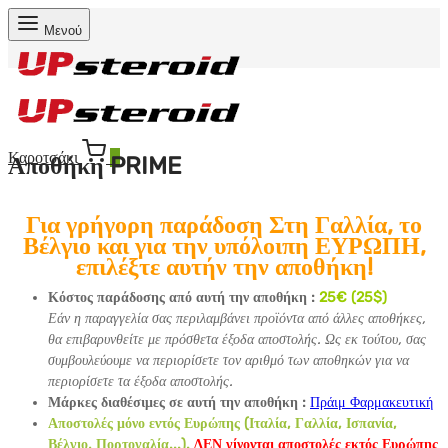
Μενού
Καροτσάκι
0
Αποθήκη PRIME
Για γρήγορη παράδοση
Στη Γαλλία, το
Βέλγιο και για την υπόλοιπη ΕΥΡΩΠΗ,
επιλέξτε αυτήν την αποθήκη!
Κόστος παράδοσης από αυτή την αποθήκη :
25€ (25$)
Εάν η παραγγελία σας περιλαμβάνει προϊόντα από άλλες αποθήκες,
θα επιβαρυνθείτε με πρόσθετα έξοδα αποστολής. Ως εκ τούτου, σας
συμβουλεύουμε να περιορίσετε τον αριθμό των αποθηκών για να
περιορίσετε τα έξοδα αποστολής.
Μάρκες διαθέσιμες σε αυτή την αποθήκη :
Πράιμ Φαρμακευτική
Αποστολές μόνο εντός Ευρώπης (Ιταλία, Γαλλία, Ισπανία,
Βέλγιο, Πορτογαλία...).
ΔΕΝ γίνονται αποστολές εκτός Ευρώπης