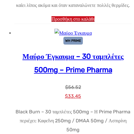
καίει λίπος ακόμα και όταν καταναλώνετε πολλές θερμίδες.
Προσθήκη στο καλάθι
WH PRIME
Μαύρο Έγκαυμα – 30 ταμπλέτες
500mg – Prime Pharma
$
56.52
Αρχική
Η
$
33.45
τιμή:
τρέχουσα
Black Burn – 30 ταμπλέτες 500mg – Η Prime Pharma
$56.52.
τιμή
περιέχει: Καφεΐνη 250mg / DMAA 50mg / Ασπιρίνη
είναι:
50mg
$33.45.