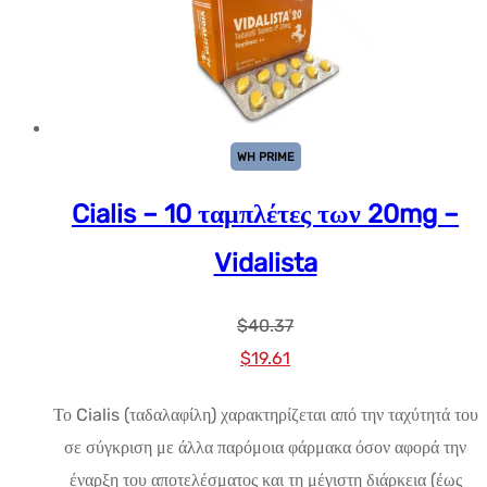
WH PRIME
Cialis – 10 ταμπλέτες των 20mg –
Vidalista
$
40.37
Αρχική
Η
$
19.61
τιμή:
τρέχουσα
Το Cialis (ταδαλαφίλη) χαρακτηρίζεται από την ταχύτητά του
$40.37.
τιμή
σε σύγκριση με άλλα παρόμοια φάρμακα όσον αφορά την
είναι:
έναρξη του αποτελέσματος και τη μέγιστη διάρκεια (έως