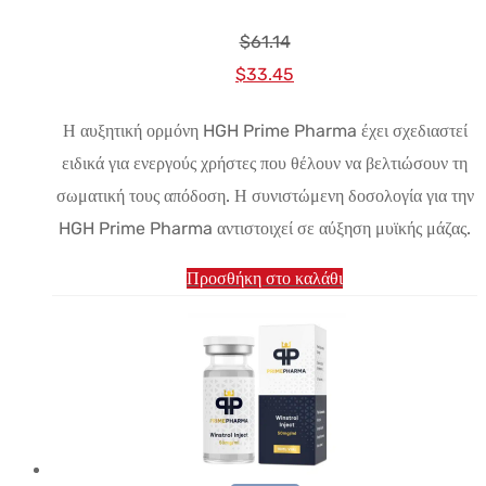
$
61.14
Αρχική
Η
$
33.45
τιμή:
τρέχουσα
Η αυξητική ορμόνη HGH Prime Pharma έχει σχεδιαστεί
$61.14.
τιμή
ειδικά για ενεργούς χρήστες που θέλουν να βελτιώσουν τη
είναι:
σωματική τους απόδοση. Η συνιστώμενη δοσολογία για την
$33.45.
HGH Prime Pharma αντιστοιχεί σε αύξηση μυϊκής μάζας.
Προσθήκη στο καλάθι