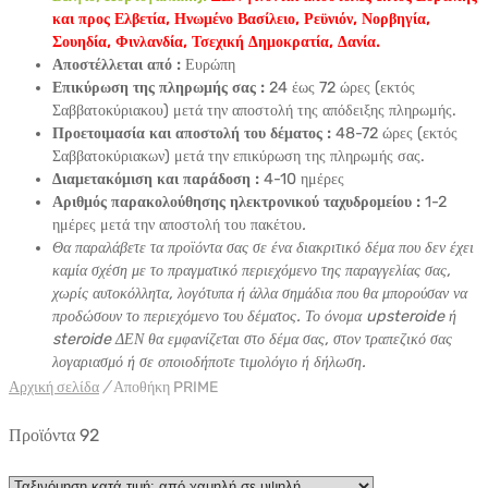
και προς Ελβετία, Ηνωμένο Βασίλειο, Ρεϋνιόν, Νορβηγία,
Σουηδία, Φινλανδία, Τσεχική Δημοκρατία, Δανία.
Αποστέλλεται από :
Ευρώπη
Επικύρωση της πληρωμής σας :
24 έως 72 ώρες (εκτός
Σαββατοκύριακου) μετά την αποστολή της απόδειξης πληρωμής.
Προετοιμασία και αποστολή του δέματος :
48-72 ώρες (εκτός
Σαββατοκύριακων) μετά την επικύρωση της πληρωμής σας.
Διαμετακόμιση και παράδοση :
4-10 ημέρες
Αριθμός παρακολούθησης ηλεκτρονικού ταχυδρομείου :
1-2
ημέρες μετά την αποστολή του πακέτου
.
Θα παραλάβετε τα προϊόντα σας σε ένα διακριτικό δέμα που δεν έχει
καμία σχέση με το πραγματικό περιεχόμενο της παραγγελίας σας,
χωρίς αυτοκόλλητα, λογότυπα ή άλλα σημάδια που θα μπορούσαν να
προδώσουν το περιεχόμενο του δέματος. Το όνομα upsteroide ή
steroide ΔΕΝ θα εμφανίζεται στο δέμα σας, στον τραπεζικό σας
λογαριασμό ή σε οποιοδήποτε τιμολόγιο ή δήλωση.
Αρχική σελίδα
/
Αποθήκη PRIME
Προϊόντα 92