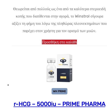
τιμή:
τρέχουσα
Θεωρείται από πολλούς ως ένα από τα καλύτερα στεροειδή
$41.53.
τιμή
κοπής που διατίθενται στην αγορά, το Winstrol σίγουρα
είναι:
αξίζει τη φήμη του λόγω της πληθώρας πλεονεκτημάτων που
$32.30.
παρέχει στον χρήστη για τον ορισμό των μυών.
Προσθήκη στο καλάθι
WH PRIME
r-HCG – 5000iu – PRIME PHARMA