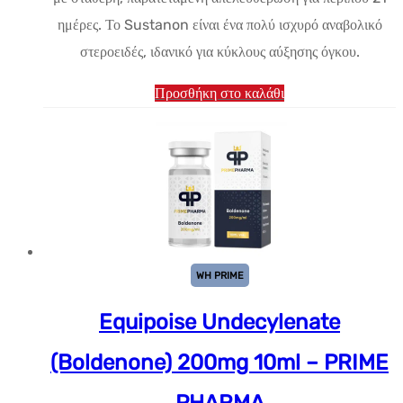
$33.45.
ημέρες. Το Sustanon είναι ένα πολύ ισχυρό αναβολικό
στεροειδές, ιδανικό για κύκλους αύξησης όγκου.
Προσθήκη στο καλάθι
WH PRIME
Equipoise Undecylenate
(Boldenone) 200mg 10ml – PRIME