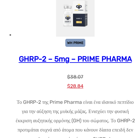
WH PRIME
GHRP-2 – 5mg – PRIME PHARMA
$
38.07
Αρχική
Η
$
28.84
τιμή:
τρέχουσα
Το GHRP-2 της Prime Pharma είναι ένα ιδανικό πεπτίδιο
$38.07.
τιμή
για την αύξηση της μυϊκής μάζας. Ενισχύει την φυσική
είναι:
έκκριση αυξητικής ορμόνης (GH) του σώματος. Το GHRP-2
$28.84.
προτιμάται συχνά από άτομα που κάνουν δίαιτα επειδή δεν