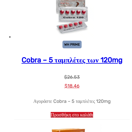
WH PRIME
Cobra – 5 ταμπλέτες των 120mg
$
26.53
Αρχική
Η
$
18.46
τιμή:
τρέχουσα
Αγοράστε Cobra – 5 ταμπλέτες 120mg
$26.53.
τιμή
είναι:
Προσθήκη στο καλάθι
$18.46.