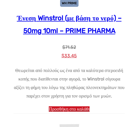
WH PRIME
Ένεση Winstrol (με βάση το νερό) –
50mg 10ml – PRIME PHARMA
$
71.52
Αρχική
Η
$
33.45
τιμή:
τρέχουσα
Θεωρείται από πολλούς ως ένα από τα καλύτερα στεροειδή
$71.52.
τιμή
κοπής που διατίθενται στην αγορά, το Winstrol σίγουρα
είναι:
αξίζει τη φήμη του λόγω της πληθώρας πλεονεκτημάτων που
$33.45.
παρέχει στον χρήστη για τον ορισμό των μυών.
Προσθήκη στο καλάθι