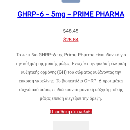
GHRP-6 – 5mg – PRIME PHARMA
$
48.45
Αρχική
Η
$
28.84
τιμή:
τρέχουσα
Το πεπτίδιο GHRP-6 της Prime Pharma είναι ιδανικό για
$48.45.
τιμή
την αύξηση της μυϊκής μάζας. Ενισχύει την φυσική έκκριση
είναι:
αυξητικής ορμόνης (GH) του σώματος αυξάνοντας την
$28.84.
έκκριση γκρελίνης. Το βιοπεπτίδιο GHRP-6 προτιμάται
συχνά από όσους επιδιώκουν σημαντική αύξηση μυϊκής
μάζας επειδή διεγείρει την όρεξη.
Προσθήκη στο καλάθι