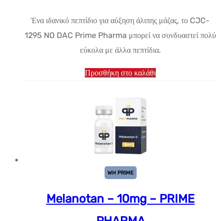
τιμή:
τρέχουσα
Ένα ιδανικό πεπτίδιο για αύξηση άλιπης μάζας, το CJC-
$34.61.
τιμή
1295 NO DAC Prime Pharma μπορεί να συνδυαστεί πολύ
είναι:
εύκολα με άλλα πεπτίδια.
$28.84.
Προσθήκη στο καλάθι
WH PRIME
Melanotan – 10mg – PRIME
PHARMA