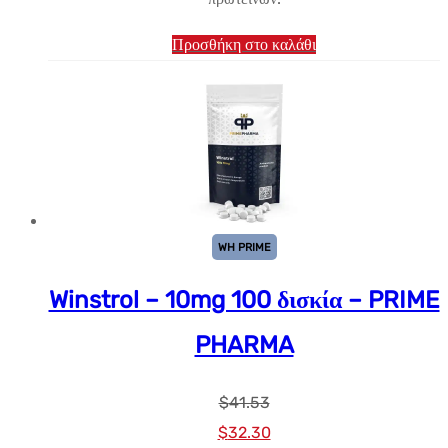
Προσθήκη στο καλάθι
WH PRIME
Winstrol – 10mg 100 δισκία – PRIME
PHARMA
$
41.53
Αρχική
Η
$
32.30