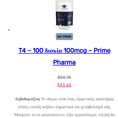
WH PRIME
T4 – 100 δισκία 100mcg – Prime
Pharma
$
50.75
Αρχική
Η
$
33.45
τιμή:
τρέχουσα
Λεβοθυροξίνη
Το νάτριο είναι ένας εξαιρετικός καυστήρας
$50.75.
τιμή
λίπους επειδή αυξάνει σημαντικά τον μεταβολισμό σας.
είναι:
Μπορείτε να το καταναλώνετε λίγο περισσότερο, επειδή θα
$33.45.