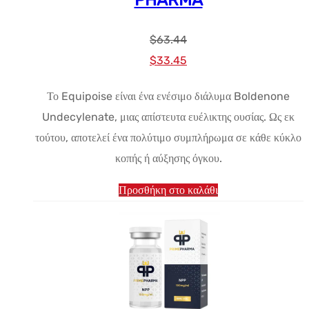
PHARMA
$
63.44
Αρχική
Η
$
33.45
τιμή:
τρέχουσα
Το Equipoise είναι ένα ενέσιμο διάλυμα Boldenone
$63.44.
τιμή
Undecylenate, μιας απίστευτα ευέλικτης ουσίας. Ως εκ
είναι:
τούτου, αποτελεί ένα πολύτιμο συμπλήρωμα σε κάθε κύκλο
$33.45.
κοπής ή αύξησης όγκου.
Προσθήκη στο καλάθι