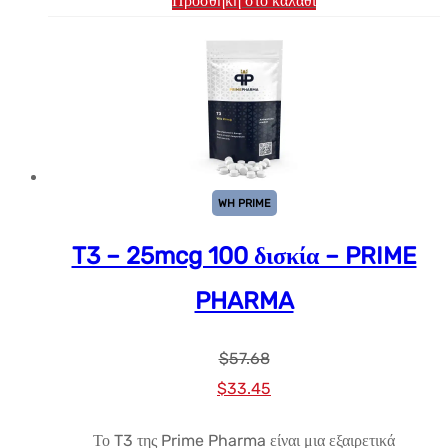
Προσθήκη στο καλάθι
WH PRIME
T3 – 25mcg 100 δισκία – PRIME
PHARMA
$
57.68
Αρχική
Η
$
33.45
τιμή:
τρέχουσα
Το T3 της Prime Pharma είναι μια εξαιρετικά
$57.68.
τιμή