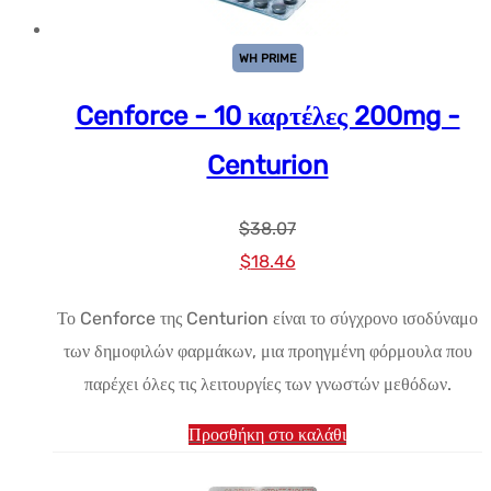
WH PRIME
Cenforce - 10 καρτέλες 200mg -
Centurion
$
38.07
Αρχική
Η
$
18.46
τιμή:
τρέχουσα
Το Cenforce της Centurion είναι το σύγχρονο ισοδύναμο
$38.07.
τιμή
των δημοφιλών φαρμάκων, μια προηγμένη φόρμουλα που
είναι:
παρέχει όλες τις λειτουργίες των γνωστών μεθόδων.
$18.46.
Προσθήκη στο καλάθι