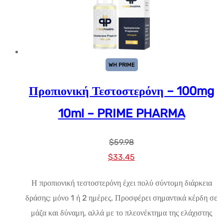
WH PRIME
Προπιονική Τεστοστερόνη – 100mg
10ml – PRIME PHARMA
$
59.98
Αρχική
Η
$
33.45
τιμή:
τρέχουσα
Η προπιονική τεστοστερόνη έχει πολύ σύντομη διάρκεια
$59.98.
τιμή
δράσης: μόνο 1 ή 2 ημέρες. Προσφέρει σημαντικά κέρδη σε
είναι:
μάζα και δύναμη, αλλά με το πλεονέκτημα της ελάχιστης
$33.45.