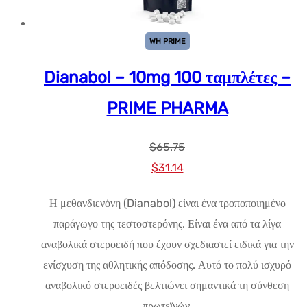
WH PRIME
Dianabol – 10mg 100 ταμπλέτες –
PRIME PHARMA
$
65.75
Αρχική
Η
$
31.14
τιμή:
τρέχουσα
Η μεθανδιενόνη (Dianabol) είναι ένα τροποποιημένο
$65.75.
τιμή
παράγωγο της τεστοστερόνης. Είναι ένα από τα λίγα
είναι:
αναβολικά στεροειδή που έχουν σχεδιαστεί ειδικά για την
$31.14.
ενίσχυση της αθλητικής απόδοσης. Αυτό το πολύ ισχυρό
αναβολικό στεροειδές βελτιώνει σημαντικά τη σύνθεση
πρωτεϊνών.