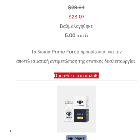
$
28.84
Αρχική
Η
$
23.07
τιμή:
τρέχουσα
Βαθμολογήθηκε
$28.84.
τιμή
5.00
στα 5
είναι:
Τα δισκία Prime Force προορίζονται για την
$23.07.
αποτελεσματική αντιμετώπιση της στυτικής δυσλειτουργίας.
Προσθήκη στο καλάθι
WH PRIME