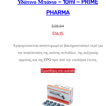
Υδάτινο Μπάνιο – 10ml – PRIME
PHARMA
$
28.84
Αρχική
Η
$
16.15
τιμή:
τρέχουσα
Χρησιμοποιείται αποστειρωμένο βακτηριοστατικό νερό για
$28.84.
τιμή
την ανασύσταση της σκόνης πεπτιδίων, της αυξητικής
είναι:
ορμόνης και της EPO πριν από την υποδόρια ένεση.
$16.15.
Προσθήκη στο καλάθι