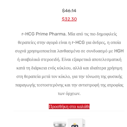
$
46.14
Αρχική
Η
$
32.30
τιμή:
τρέχουσα
r-HCG Prime Pharma. Μία από τις πιο δημοφιλείς
$46.14.
τιμή
θεραπείες στην αγορά είναι η r-HCG για άνδρες, η οποία
είναι:
συχνά χρησιμοποιείται λανθασμένα σε συνδυασμό με HGH
$32.30.
ή αναβολικά στεροειδή. Είναι εξαιρετικά αποτελεσματική
κατά τη διάρκεια ενός κύκλου, αλλά και ιδιαίτερα χρήσιμη
στη θεραπεία μετά τον κύκλο, για την τόνωση της φυσικής
παραγωγής τεστοστερόνης και την αντιστροφή της ατροφίας
των όρχεων.
Προσθήκη στο καλάθι