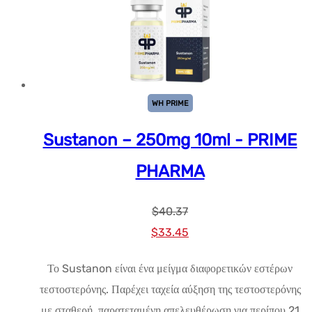
WH PRIME
Sustanon – 250mg 10ml - PRIME
PHARMA
$
40.37
Αρχική
Η
$
33.45
τιμή:
τρέχουσα
Το Sustanon είναι ένα μείγμα διαφορετικών εστέρων
$40.37.
τιμή
τεστοστερόνης. Παρέχει ταχεία αύξηση της τεστοστερόνης
είναι:
με σταθερή, παρατεταμένη απελευθέρωση για περίπου 21