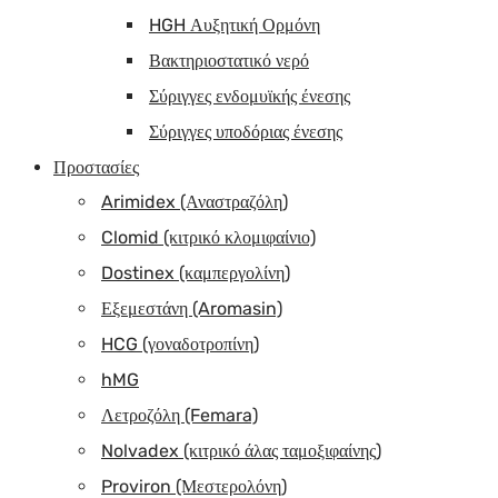
HGH Αυξητική Ορμόνη
Βακτηριοστατικό νερό
Σύριγγες ενδομυϊκής ένεσης
Σύριγγες υποδόριας ένεσης
Προστασίες
Arimidex (Αναστραζόλη)
Clomid (κιτρικό κλομιφαίνιο)
Dostinex (καμπεργολίνη)
Εξεμεστάνη (Aromasin)
HCG (γοναδοτροπίνη)
hMG
Λετροζόλη (Femara)
Nolvadex (κιτρικό άλας ταμοξιφαίνης)
Proviron (Μεστερολόνη)