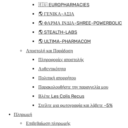
🇪🇺 EUROPHARMACIES
🌎 ΓΕΝΙΚΑ-ΑΣΙΑ
🌎 ΦΑΡΜΑ ΙΝΔΙΑ-SHREE-POWERBOLIC
🌎 STEALTH-LABS
🌎 ULTIMA-PHARMACOM
Αποστολή και Παράδοση
Πληροφορίες αποστολής
Αυθεντικότητα
Πολιτική απορρήτου
Παρακολουθήστε την παραγγελία μου
Βλέπε Les Colis Recus
Στείλτε μια φωτογραφία και λάβετε -5%
Πληρωμή
Επιβεβαίωση πληρωμής