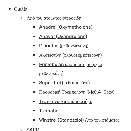
Ομιλία
Από του στόματος στεροειδή
Anadrol (Oxymetholone)
Anavar (Oxandrolone)
Dianabol (μεθανδιενόνη)
Αλοτεστίνη (φλουοξυμεστερόνη)
Primobolan από το στόμα (οξική
μεθενολόνη)
Superdrol (μεθαστερόνη)
Προφορική Τρεμπολόνη (Μεθυλ-Τρεν)
Τεστοστερόνη από το στόμα
Turinabol
Winstrol (Stanozolol) Από του στόματος
SARM