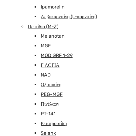
Ipamorelin
Λεβοκαρνιτίνη (L-καρνιτίνη)
Πεπτίδια (M-Z)
Melanotan
MGF
MOD GRF 1-29
Γ ΛΟΓΙΑ
NAD
Οξυτοκίνη
PEG-MGF
Πινέλαον
PT-141
Ρετατρουτίδη
Selank