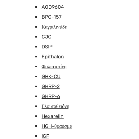
AOD9604
BPC-157
Καγριλιντίδη
CJC
DSIP
Epithalon
Φολιστατίνη
GHK-CU
GHRP-2
GHRP-6
Γλουταθειόνη
Hexarelin
HGH-θραύσμα
IGF