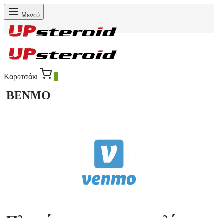
Μενού
Καροτσάκι
0
ΒΕΝΜΟ