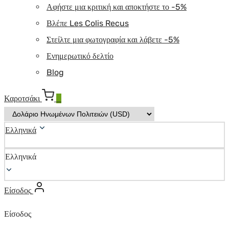
Αφήστε μια κριτική και αποκτήστε το -5%
Βλέπε Les Colis Recus
Στείλτε μια φωτογραφία και λάβετε -5%
Ενημερωτικό δελτίο
Blog
Καροτσάκι
0
Ελληνικά
Ελληνικά
Είσοδος
Είσοδος