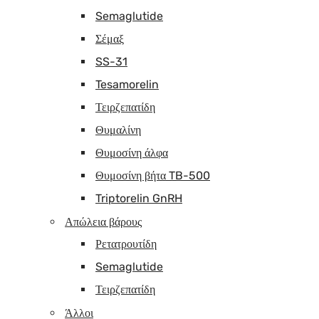
Semaglutide
Σέμαξ
SS-31
Tesamorelin
Τειρζεπατίδη
Θυμαλίνη
Θυμοσίνη άλφα
Θυμοσίνη βήτα TB-500
Triptorelin GnRH
Απώλεια βάρους
Ρετατρουτίδη
Semaglutide
Τειρζεπατίδη
Άλλοι