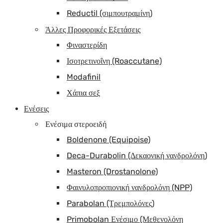
Reductil (σιμπουτραμίνη)
Άλλες Προφορικές Εξετάσεις
Φιναστερίδη
Ισοτρετινοΐνη (Roaccutane)
Modafinil
Χάπια σεξ
Ενέσεις
Ενέσιμα στεροειδή
Boldenone (Equipoise)
Deca-Durabolin (Δεκαονική νανδρολόνη)
Masteron (Drostanolone)
Φαινυλοπροπιονική νανδρολόνη (NPP)
Parabolan (Τρεμπολόνες)
Primobolan Ενέσιμο (Μεθενολόνη