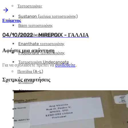
Τεστοστερόνες
Sustanon (μείγμα τεστοστερόνης)
Επόμενος
Βάση τεστοστερόνης
04/10/2022 - MIREPOIX - ΓΑΛΛΙΑ
Κυπιονική τεστοστερόνη
Enanthate τεστοστερόνης
Αφήστε μια απάντηση
Propionate τεστοστερόνης
Τεστοστερόνη Undecanoate
Για να σχολιάσετε πρέπει να
συνδεθείτε
.
Πεπτίδια (A-L)
Σχετικές αναρτήσεις
5-Αμινο
Aicar
AOD9604
BPC-157
Καγριλιντίδη
CJC