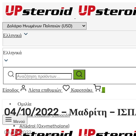
Ελληνικά
Ελληνικά
Αναζήτηση
Αναζήτηση
για:
Είσοδος
Λίστα επιθυμιών
Καροτσάκι
0
Ομιλία
04/10/2022 – Μαδρίτη – ΙΣ
Από του στόματος στεροειδή
Μενού
Anadrol (Oxymetholone)
04/10/2022
Anavar (Oxandrolone)