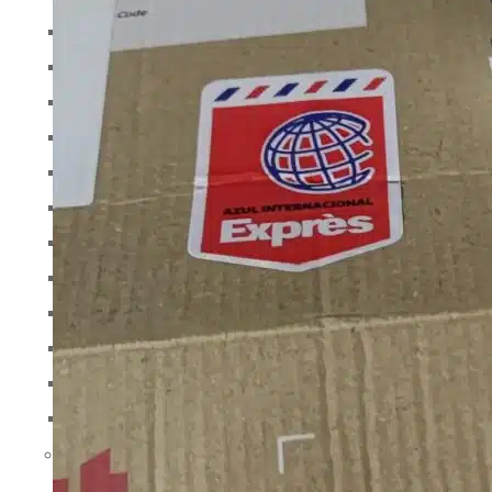
DSIP
Epithalon
Φολιστατίνη
GHK-CU
GHRP-2
GHRP-6
Γλουταθειόνη
Hexarelin
HGH-θραύσμα
IGF
Ipamorelin
Λεβοκαρνιτίνη (L-καρνιτίνη)
Πεπτίδια (M-Z)