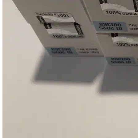
MK-677 Ibutamoren
RAD-140 Testolone
S23 Mastorin
S4 Andarine
SR-9009 Stenabolic
YK-11 Myostine
Απώλεια βάρους
Κλενβουτερόλη
Salbutamol
T3-Cytomel / T4
Reductil (σιμπουτραμίνη)
Άλλες Προφορικές Εξετάσεις
Φιναστερίδη
Ισοτρετινοΐνη (Roaccutane)