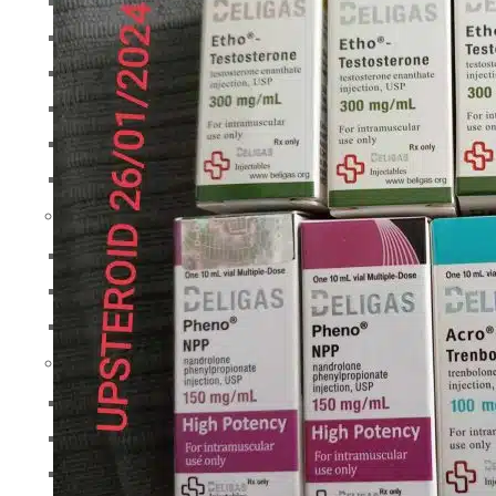
Tesamorelin
Τειρζεπατίδη
Θυμαλίνη
Θυμοσίνη άλφα
Θυμοσίνη βήτα TB-500
Triptorelin GnRH
Απώλεια βάρους
Ρετατρουτίδη
Semaglutide
Τειρζεπατίδη
Άλλοι
HGH Αυξητική Ορμόνη
Βακτηριοστατικό νερό
Σύριγγες ενδομυϊκής ένεσης