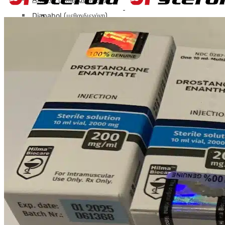
Dianabol (μεθανδιενόνη)
Καροτσάκι
0
Αλοτεστίνη (φλουοξυμεστερόνη)
Primobolan από το στόμα (οξική μεθενολόνη)
Superdrol (μεθαστερόνη)
Προφορική Τρεμπολόνη (Μεθυλ-Τρεν)
Τεστοστερόνη από το στόμα
Turinabol
Winstrol (Stanozolol) Από του στόματος
SARM
ACP-105
GW50516 Καρδερίνα
LGD Ligandrol
MK-2866 Ostarine