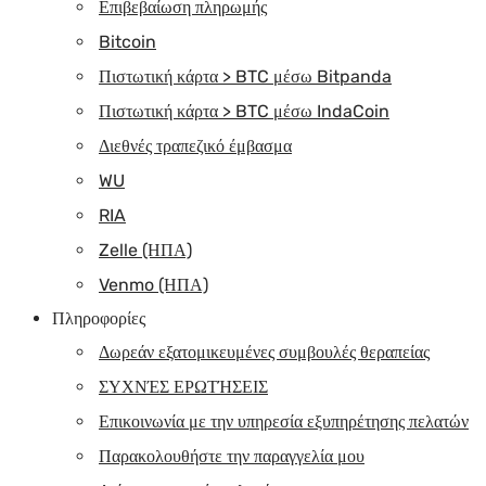
Επιβεβαίωση πληρωμής
Bitcoin
Πιστωτική κάρτα > BTC μέσω Bitpanda
Πιστωτική κάρτα > BTC μέσω IndaCoin
Διεθνές τραπεζικό έμβασμα
WU
RIA
Zelle (ΗΠΑ)
Venmo (ΗΠΑ)
Πληροφορίες
Δωρεάν εξατομικευμένες συμβουλές θεραπείας
ΣΥΧΝΈΣ ΕΡΩΤΉΣΕΙΣ
Επικοινωνία με την υπηρεσία εξυπηρέτησης πελατών
Παρακολουθήστε την παραγγελία μου