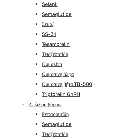
Selank
Semaglutide
Σέμαξ
SS-31
Tesamorelin
Τειρζεπατίδη
Θυμαλίνη
Θυμοσίνη άλφα
Θυμοσίνη βήτα TB-500
Triptorelin GnRH
Απώλεια βάρους
Ρετατρουτίδη
Semaglutide
Τειρζεπατίδη