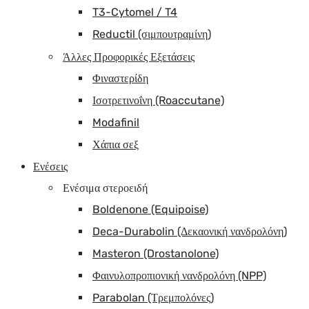
T3-Cytomel / T4
Reductil (σιμπουτραμίνη)
Άλλες Προφορικές Εξετάσεις
Φιναστερίδη
Ισοτρετινοΐνη (Roaccutane)
Modafinil
Χάπια σεξ
Ενέσεις
Ενέσιμα στεροειδή
Boldenone (Equipoise)
Deca-Durabolin (Δεκαονική νανδρολόνη)
Masteron (Drostanolone)
Φαινυλοπροπιονική νανδρολόνη (NPP)
Parabolan (Τρεμπολόνες)