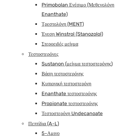
Primobolan Ενέσιμο (Μεθενολόνη
Enanthate)
Τρεστολόνη (MENT)
Ένεση Winstrol (Stanozolol)
Στεροειδές μείγμα
Τεστοστερόνες
Sustanon (μείγμα τεστοστερόνης)
Βάση τεστοστερόνης
Κυπιονική τεστοστερόνη
Enanthate τεστοστερόνης
Propionate τεστοστερόνης
Τεστοστερόνη Undecanoate
Πεπτίδια (A-L)
5-Αμινο