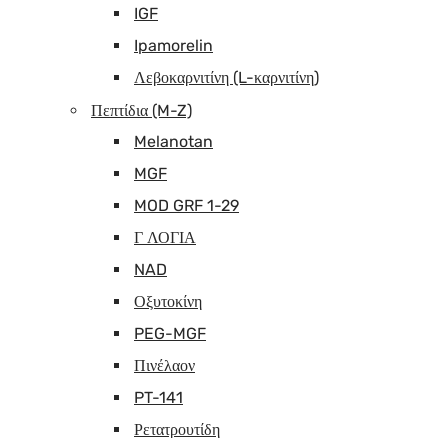
IGF
Ipamorelin
Λεβοκαρνιτίνη (L-καρνιτίνη)
Πεπτίδια (M-Z)
Melanotan
MGF
MOD GRF 1-29
Γ ΛΟΓΙΑ
NAD
Οξυτοκίνη
PEG-MGF
Πινέλαον
PT-141
Ρετατρουτίδη