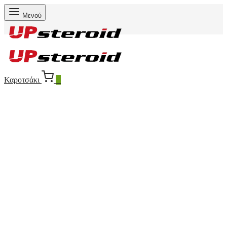
Μενού
Καροτσάκι
0