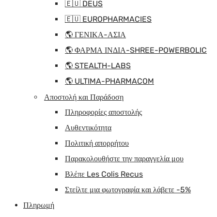
🇪🇺 DEUS
🇪🇺 EUROPHARMACIES
🌎 ΓΕΝΙΚΑ-ΑΣΙΑ
🌎 ΦΑΡΜΑ ΙΝΔΙΑ-SHREE-POWERBOLIC
🌎 STEALTH-LABS
🌎 ULTIMA-PHARMACOM
Αποστολή και Παράδοση
Πληροφορίες αποστολής
Αυθεντικότητα
Πολιτική απορρήτου
Παρακολουθήστε την παραγγελία μου
Βλέπε Les Colis Recus
Στείλτε μια φωτογραφία και λάβετε -5%
Πληρωμή