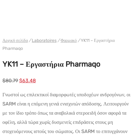
WH PHARMAQO INT.
Αρχική σελίδα
/
Laboratoires
/
Φαρμακό
/
YK11 – Εργαστήρια
Pharmaqo
YK11 – Εργαστήρια Pharmaqo
Αρχική
Η
$
80.79
$
63.48
τιμή:
τρέχουσα
Γνωστοί ως επιλεκτικοί διαμορφωτές υποδοχέων ανδρογόνων, οι
$80.79.
τιμή
SARM είναι η επόμενη γενιά ενισχυτών απόδοσης. Λειτουργούν
είναι:
με τον ίδιο τρόπο όπως τα αναβολικά στεροειδή όσον αφορά τα
$63.48.
οφέλη, αλλά τώρα χωρίς δυσμενείς επιδράσεις στους μη
στοχευόμενους ιστούς του σώματος. Οι SARM το επιτυγχάνουν