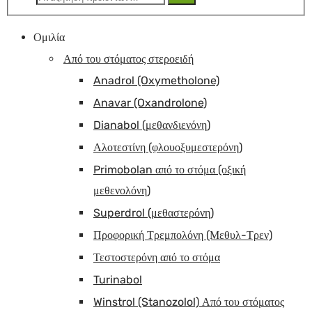
για:
Ομιλία
Από του στόματος στεροειδή
Anadrol (Oxymetholone)
Anavar (Oxandrolone)
Dianabol (μεθανδιενόνη)
Αλοτεστίνη (φλουοξυμεστερόνη)
Primobolan από το στόμα (οξική
μεθενολόνη)
Superdrol (μεθαστερόνη)
Προφορική Τρεμπολόνη (Μεθυλ-Τρεν)
Τεστοστερόνη από το στόμα
Turinabol
Winstrol (Stanozolol) Από του στόματος