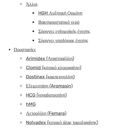
Άλλοι
HGH Αυξητική Ορμόνη
Βακτηριοστατικό νερό
Σύριγγες ενδομυϊκής ένεσης
Σύριγγες υποδόριας ένεσης
Προστασίες
Arimidex (Αναστραζόλη)
Clomid (κιτρικό κλομιφαίνιο)
Dostinex (καμπεργολίνη)
Εξεμεστάνη (Aromasin)
HCG (γοναδοτροπίνη)
hMG
Λετροζόλη (Femara)
Nolvadex (κιτρικό άλας ταμοξιφαίνης)