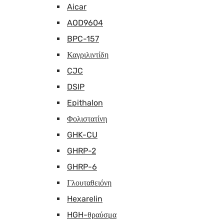
Aicar
AOD9604
BPC-157
Καγριλιντίδη
CJC
DSIP
Epithalon
Φολιστατίνη
GHK-CU
GHRP-2
GHRP-6
Γλουταθειόνη
Hexarelin
HGH-θραύσμα