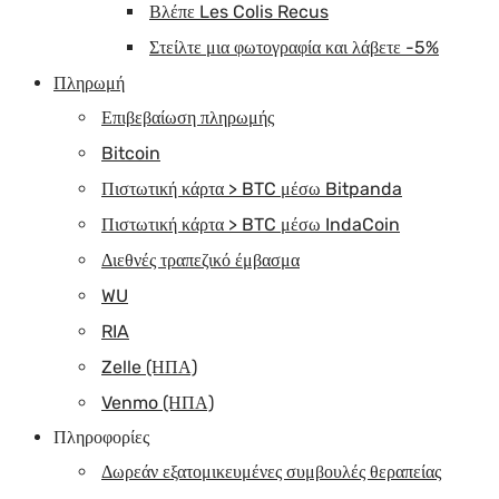
Βλέπε Les Colis Recus
Στείλτε μια φωτογραφία και λάβετε -5%
Πληρωμή
Επιβεβαίωση πληρωμής
Bitcoin
Πιστωτική κάρτα > BTC μέσω Bitpanda
Πιστωτική κάρτα > BTC μέσω IndaCoin
Διεθνές τραπεζικό έμβασμα
WU
RIA
Zelle (ΗΠΑ)
Venmo (ΗΠΑ)
Πληροφορίες
Δωρεάν εξατομικευμένες συμβουλές θεραπείας