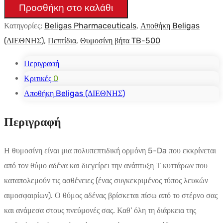
(TB500)
Προσθήκη στο καλάθι
10mg
Κατηγορίες:
Beligas Pharmaceuticals
,
Αποθήκη Beligas
-
(ΔΙΕΘΝΗΣ)
,
Πεπτίδια
,
Θυμοσίνη βήτα TB-500
Beligas(international)
ποσότητα
Περιγραφή
Κριτικές
0
Αποθήκη Beligas (ΔΙΕΘΝΗΣ)
Περιγραφή
Η θυμοσίνη είναι μια πολυπεπτιδική ορμόνη 5-Da που εκκρίνεται
από τον θύμο αδένα και διεγείρει την ανάπτυξη Τ κυττάρων που
καταπολεμούν τις ασθένειες (ένας συγκεκριμένος τύπος λευκών
αιμοσφαιρίων). Ο θύμος αδένας βρίσκεται πίσω από το στέρνο σας
και ανάμεσα στους πνεύμονές σας. Καθ' όλη τη διάρκεια της