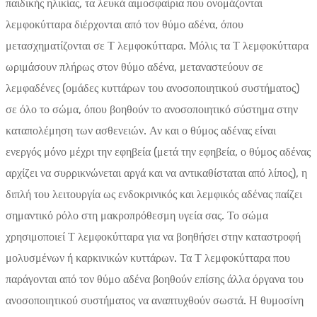
παιδικής ηλικίας, τα λευκά αιμοσφαίρια που ονομάζονται
λεμφοκύτταρα διέρχονται από τον θύμο αδένα, όπου
μετασχηματίζονται σε Τ λεμφοκύτταρα. Μόλις τα Τ λεμφοκύτταρα
ωριμάσουν πλήρως στον θύμο αδένα, μεταναστεύουν σε
λεμφαδένες (ομάδες κυττάρων του ανοσοποιητικού συστήματος)
σε όλο το σώμα, όπου βοηθούν το ανοσοποιητικό σύστημα στην
καταπολέμηση των ασθενειών. Αν και ο θύμος αδένας είναι
ενεργός μόνο μέχρι την εφηβεία (μετά την εφηβεία, ο θύμος αδένας
αρχίζει να συρρικνώνεται αργά και να αντικαθίσταται από λίπος), η
διπλή του λειτουργία ως ενδοκρινικός και λεμφικός αδένας παίζει
σημαντικό ρόλο στη μακροπρόθεσμη υγεία σας. Το σώμα
χρησιμοποιεί Τ λεμφοκύτταρα για να βοηθήσει στην καταστροφή
μολυσμένων ή καρκινικών κυττάρων. Τα Τ λεμφοκύτταρα που
παράγονται από τον θύμο αδένα βοηθούν επίσης άλλα όργανα του
ανοσοποιητικού συστήματος να αναπτυχθούν σωστά. Η θυμοσίνη