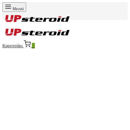
Μενού
Καροτσάκι
0