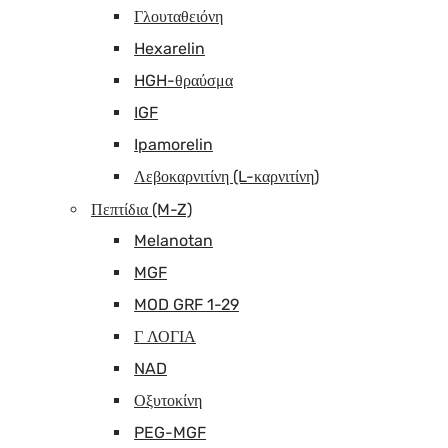
Γλουταθειόνη
Hexarelin
HGH-θραύσμα
IGF
Ipamorelin
Λεβοκαρνιτίνη (L-καρνιτίνη)
Πεπτίδια (M-Z)
Melanotan
MGF
MOD GRF 1-29
Γ ΛΟΓΙΑ
NAD
Οξυτοκίνη
PEG-MGF