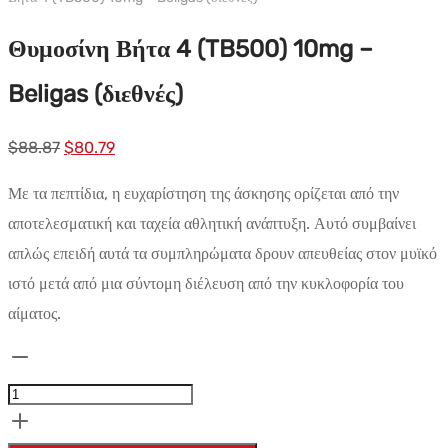
Θυμοσίνη Βήτα 4 (TB500) 10mg –
Beligas (διεθνές)
Αρχική
Η
$
88.87
$
80.79
τιμή:
τρέχουσα
Με τα πεπτίδια, η ευχαρίστηση της άσκησης ορίζεται από την
$88.87.
τιμή
αποτελεσματική και ταχεία αθλητική ανάπτυξη. Αυτό συμβαίνει
είναι:
απλώς επειδή αυτά τα συμπληρώματα δρουν απευθείας στον μυϊκό
$80.79.
ιστό μετά από μια σύντομη διέλευση από την κυκλοφορία του
αίματος.
Thymosin
Beta
4