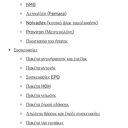
hMG
Λετροζόλη (Femara)
Nolvadex (κιτρικό άλας ταμοξιφαίνης)
Proviron (Μεστερολόνη)
Προστασία του ήπατος
Συσκευασίες
Πακέτα αντιγήρανσης και ευεξίας
Πακέτα αντοχής
Συσκευασίες EPO
Πακέτα HGH
Πακέτα γείωσης
Πακέτα ξηρού εδάφους
Απώλεια βάρους και ξηρές συσκευασίες
Πακέτα για γυναίκες