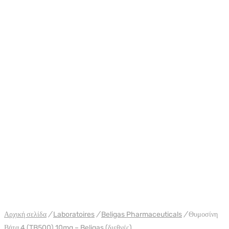
WH BELIGAS INTERNATIONAL
Αρχική σελίδα
/
Laboratoires
/
Beligas Pharmaceuticals
/
Θυμοσίνη
Βήτα 4 (TB500) 10mg – Beligas (διεθνές)