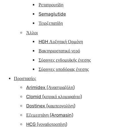
Ρετατρουτίδη
Semaglutide
Τειρζεπατίδη
Άλλοι
HGH Αυξητική Ορμόνη
Βακτηριοστατικό νερό
Σύριγγες ενδομυϊκής ένεσης
Σύριγγες υποδόριας ένεσης
Προστασίες
Arimidex (Αναστραζόλη)
Clomid (κιτρικό κλομιφαίνιο)
Dostinex (καμπεργολίνη)
Εξεμεστάνη (Aromasin)
HCG (γοναδοτροπίνη)