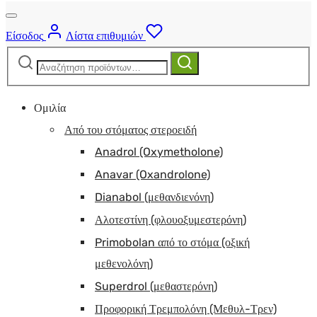
Είσοδος
Λίστα επιθυμιών
Αναζήτηση
Αναζήτηση
για:
Ομιλία
Από του στόματος στεροειδή
Anadrol (Oxymetholone)
Anavar (Oxandrolone)
Dianabol (μεθανδιενόνη)
Αλοτεστίνη (φλουοξυμεστερόνη)
Primobolan από το στόμα (οξική
μεθενολόνη)
Superdrol (μεθαστερόνη)
Προφορική Τρεμπολόνη (Μεθυλ-Τρεν)