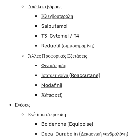
Απώλεια βάρους
Κλενβουτερόλη
Salbutamol
T3-Cytomel / T4
Reductil (σιμπουτραμίνη)
Άλλες Προφορικές Εξετάσεις
Φιναστερίδη
Ισοτρετινοΐνη (Roaccutane)
Modafinil
Χάπια σεξ
Ενέσεις
Ενέσιμα στεροειδή
Boldenone (Equipoise)
Deca-Durabolin (Δεκαονική νανδρολόνη)