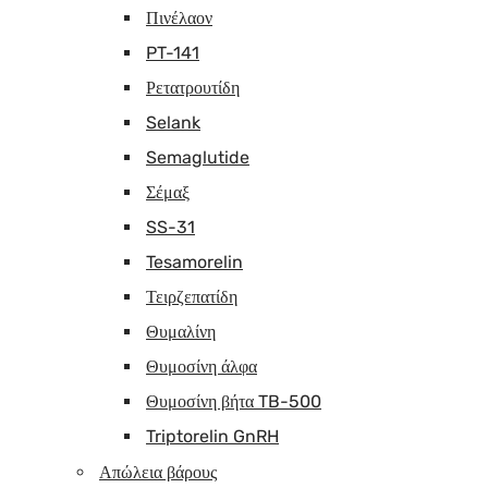
Πινέλαον
PT-141
Ρετατρουτίδη
Selank
Semaglutide
Σέμαξ
SS-31
Tesamorelin
Τειρζεπατίδη
Θυμαλίνη
Θυμοσίνη άλφα
Θυμοσίνη βήτα TB-500
Triptorelin GnRH
Απώλεια βάρους