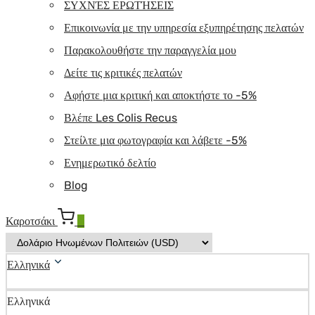
ΣΥΧΝΈΣ ΕΡΩΤΉΣΕΙΣ
Επικοινωνία με την υπηρεσία εξυπηρέτησης πελατών
Παρακολουθήστε την παραγγελία μου
Δείτε τις κριτικές πελατών
Αφήστε μια κριτική και αποκτήστε το -5%
Βλέπε Les Colis Recus
Στείλτε μια φωτογραφία και λάβετε -5%
Ενημερωτικό δελτίο
Blog
Καροτσάκι
0
Ελληνικά
Ελληνικά