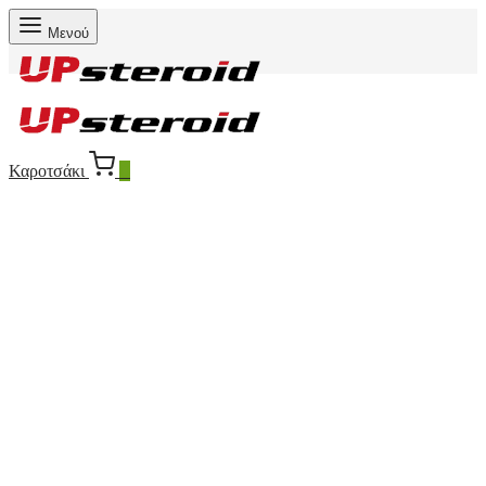
Μενού
Καροτσάκι
0