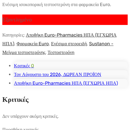
Ενέσιμη ισοκοπορική τεστοστερόνη στα φαρμακεία Euro.
$88.82.
τιμή
είναι:
Εξαντλημένο
$68.06.
Κατηγορίες:
Αποθήκη Euro-Pharmacies ΗΠΑ (ΕΓΧΩΡΙΑ
ΗΠΑ)
,
Φαρμακεία Euro
,
Ενέσιμα στεροειδή
,
Sustanon -
Μείγμα τεστοστερόνης
,
Τεστοστερόνη
Κριτικές
0
Τον Αύγουστο του 2026, ΔΩΡΕΑΝ ΠΡΟΪΟΝ
Αποθήκη Euro-Pharmacies ΗΠΑ (ΕΓΧΩΡΙΑ ΗΠΑ)
Κριτικές
Δεν υπάρχουν ακόμη κριτικές.
Προσθήκη κριτικής