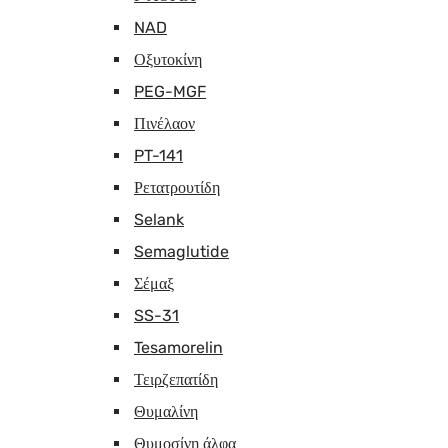
NAD
Οξυτοκίνη
PEG-MGF
Πινέλαον
PT-141
Ρετατρουτίδη
Selank
Semaglutide
Σέμαξ
SS-31
Tesamorelin
Τειρζεπατίδη
Θυμαλίνη
Θυμοσίνη άλφα