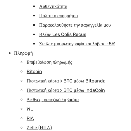
Αυθεντικότητα
Πολιτική απορρήτου
Παρακολουθήστε την παραγγελία μου
Βλέπε Les Colis Recus
Στείλτε μια φωτογραφία και λάβετε -5%
Πληρωμή
Επιβεβαίωση πληρωμής
Bitcoin
Πιστωτική κάρτα > BTC μέσω Bitpanda
Πιστωτική κάρτα > BTC μέσω IndaCoin
Διεθνές τραπεζικό έμβασμα
WU
RIA
Zelle (ΗΠΑ)