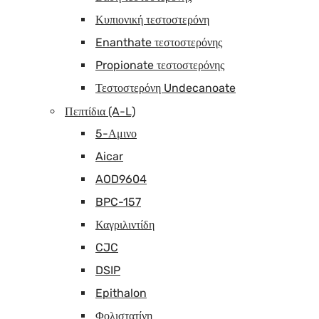
Κυπιονική τεστοστερόνη
Enanthate τεστοστερόνης
Propionate τεστοστερόνης
Τεστοστερόνη Undecanoate
Πεπτίδια (A-L)
5-Αμινο
Aicar
AOD9604
BPC-157
Καγριλιντίδη
CJC
DSIP
Epithalon
Φολιστατίνη