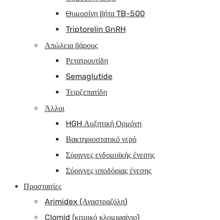
Θυμοσίνη βήτα TB-500
Triptorelin GnRH
Απώλεια βάρους
Ρετατρουτίδη
Semaglutide
Τειρζεπατίδη
Άλλοι
HGH Αυξητική Ορμόνη
Βακτηριοστατικό νερό
Σύριγγες ενδομυϊκής ένεσης
Σύριγγες υποδόριας ένεσης
Προστασίες
Arimidex (Αναστραζόλη)
Clomid (κιτρικό κλομιφαίνιο)