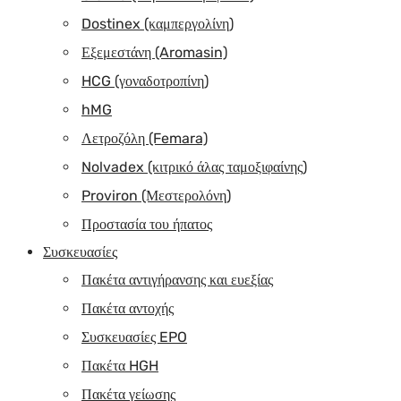
Dostinex (καμπεργολίνη)
Εξεμεστάνη (Aromasin)
HCG (γοναδοτροπίνη)
hMG
Λετροζόλη (Femara)
Nolvadex (κιτρικό άλας ταμοξιφαίνης)
Proviron (Μεστερολόνη)
Προστασία του ήπατος
Συσκευασίες
Πακέτα αντιγήρανσης και ευεξίας
Πακέτα αντοχής
Συσκευασίες EPO
Πακέτα HGH
Πακέτα γείωσης