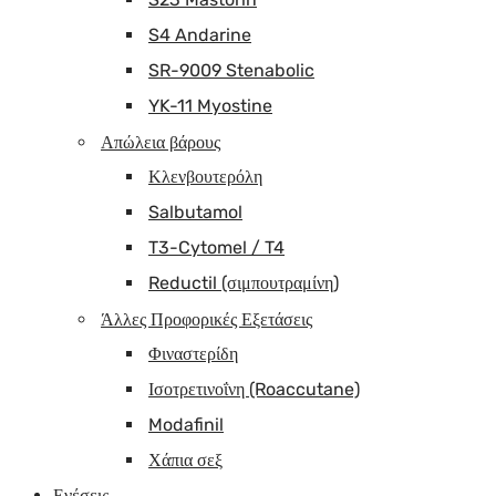
S4 Andarine
SR-9009 Stenabolic
YK-11 Myostine
Απώλεια βάρους
Κλενβουτερόλη
Salbutamol
T3-Cytomel / T4
Reductil (σιμπουτραμίνη)
Άλλες Προφορικές Εξετάσεις
Φιναστερίδη
Ισοτρετινοΐνη (Roaccutane)
Modafinil
Χάπια σεξ
Ενέσεις