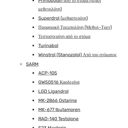
Primobolan από το στόμα (οξική
μεθενολόνη)
Superdrol (μεθαστερόνη)
Προφορική Τρεμπολόνη (Μεθυλ-Τρεν)
Τεστοστερόνη από το στόμα
Turinabol
Winstrol (Stanozolol) Από του στόματος
SARM
ACP-105
GW50516 Καρδερίνα
LGD Ligandrol
MK-2866 Ostarine
MK-677 Ibutamoren
RAD-140 Testolone
S23 Mastorin