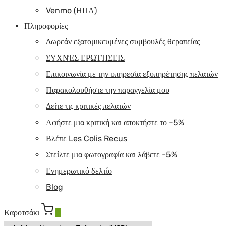
Venmo (ΗΠΑ)
Πληροφορίες
Δωρεάν εξατομικευμένες συμβουλές θεραπείας
ΣΥΧΝΈΣ ΕΡΩΤΉΣΕΙΣ
Επικοινωνία με την υπηρεσία εξυπηρέτησης πελατών
Παρακολουθήστε την παραγγελία μου
Δείτε τις κριτικές πελατών
Αφήστε μια κριτική και αποκτήστε το -5%
Βλέπε Les Colis Recus
Στείλτε μια φωτογραφία και λάβετε -5%
Ενημερωτικό δελτίο
Blog
Καροτσάκι
0