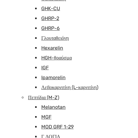
GHK-CU
GHRP-2
GHRP-6
Γλουταθειόνη
Hexarelin
HGH-θραύσμα
IGF
Ipamorelin
Λεβοκαρνιτίνη (L-καρνιτίνη)
Πεπτίδια (M-Z)
Melanotan
MGF
MOD GRF 1-29
Γ ΛΟΓΙΑ