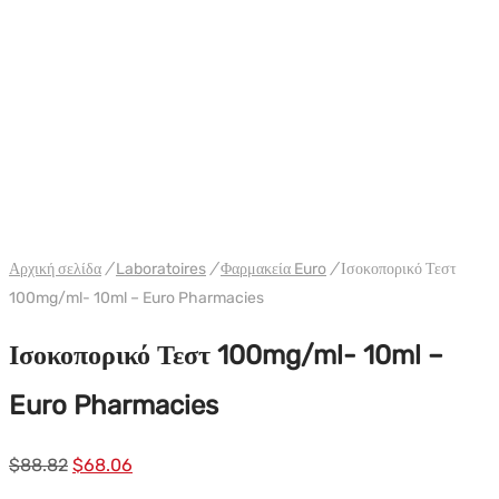
WH EURO-PHARMA ΗΠΑ
Αρχική σελίδα
/
Laboratoires
/
Φαρμακεία Euro
/
Ισοκοπορικό Τεστ
100mg/ml- 10ml – Euro Pharmacies
Ισοκοπορικό Τεστ 100mg/ml- 10ml –
Euro Pharmacies
Αρχική
Η
$
88.82
$
68.06
τιμή:
τρέχουσα