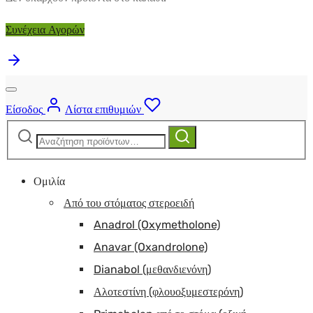
Συνέχεια Αγορών
Είσοδος
Λίστα επιθυμιών
Αναζήτηση
Αναζήτηση
για:
Ομιλία
Από του στόματος στεροειδή
Anadrol (Oxymetholone)
Anavar (Oxandrolone)
Dianabol (μεθανδιενόνη)
Αλοτεστίνη (φλουοξυμεστερόνη)