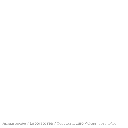
WH EURO-PHARMA
Αρχική σελίδα
/
Laboratoires
/
Φαρμακεία Euro
/
Οξική Τρεμπολόνη