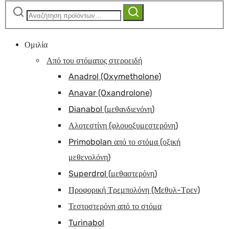
Αναζήτηση
Αναζήτηση
για:
Ομιλία
Από του στόματος στεροειδή
Anadrol (Oxymetholone)
Anavar (Oxandrolone)
Dianabol (μεθανδιενόνη)
Αλοτεστίνη (φλουοξυμεστερόνη)
Primobolan από το στόμα (οξική
μεθενολόνη)
Superdrol (μεθαστερόνη)
Προφορική Τρεμπολόνη (Μεθυλ-Τρεν)
Τεστοστερόνη από το στόμα
Turinabol