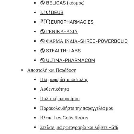
🌎 BELIGAS (κόσμος)
🇪🇺 DEUS
🇪🇺 EUROPHARMACIES
🌎 ΓΕΝΙΚΑ-ΑΣΙΑ
🌎 ΦΑΡΜΑ ΙΝΔΙΑ-SHREE-POWERBOLIC
🌎 STEALTH-LABS
🌎 ULTIMA-PHARMACOM
Αποστολή και Παράδοση
Πληροφορίες αποστολής
Αυθεντικότητα
Πολιτική απορρήτου
Παρακολουθήστε την παραγγελία μου
Βλέπε Les Colis Recus
Στείλτε μια φωτογραφία και λάβετε -5%