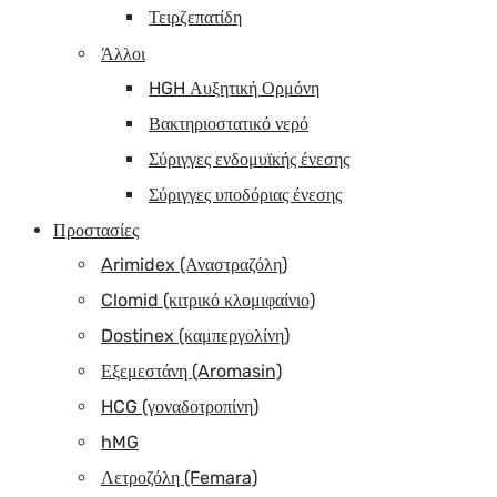
Τειρζεπατίδη
Άλλοι
HGH Αυξητική Ορμόνη
Βακτηριοστατικό νερό
Σύριγγες ενδομυϊκής ένεσης
Σύριγγες υποδόριας ένεσης
Προστασίες
Arimidex (Αναστραζόλη)
Clomid (κιτρικό κλομιφαίνιο)
Dostinex (καμπεργολίνη)
Εξεμεστάνη (Aromasin)
HCG (γοναδοτροπίνη)
hMG
Λετροζόλη (Femara)