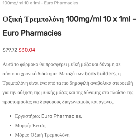
100mg/ml 10 x 1ml – Euro Pharmacies
Οξική Τρεμπολόνη 100mg/ml 10 x 1ml –
Euro Pharmacies
Αρχική
Η
$
79.72
$
30.04
τιμή:
τρέχουσα
Αυτό το φάρμακο θα προσφέρει μυϊκή μάζα και δύναμη σε
$79.72.
τιμή
σύντομο χρονικό διάστημα. Μεταξύ των bodybuilders, η
είναι:
Τρεμπολόνη είναι ένα από τα πιο δημοφιλή αναβολικά στεροειδή
$30.04.
για την αύξηση της μυϊκής μάζας και της δύναμης στο πλαίσιο της
προετοιμασίας για διάφορους διαγωνισμούς και αγώνες.
Εργαστήριο: Euro Pharmacies,
Μορφή: Ένεση,
Μόριο: Οξική Τρεμπολόνη,