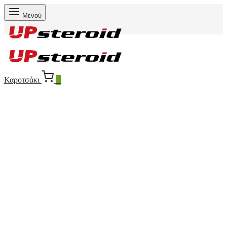
Μενού
Καροτσάκι
0