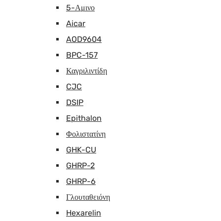
5-Αμινο
Aicar
AOD9604
BPC-157
Καγριλιντίδη
CJC
DSIP
Epithalon
Φολιστατίνη
GHK-CU
GHRP-2
GHRP-6
Γλουταθειόνη
Hexarelin