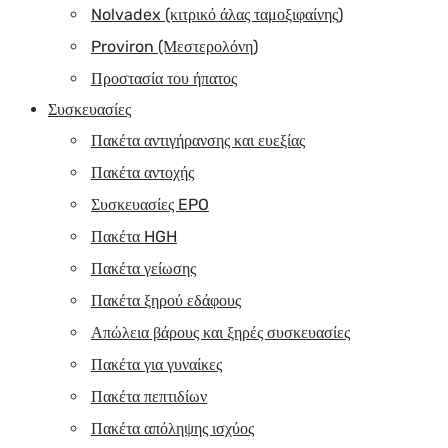
Nolvadex (κιτρικό άλας ταμοξιφαίνης)
Proviron (Μεστερολόνη)
Προστασία του ήπατος
Συσκευασίες
Πακέτα αντιγήρανσης και ευεξίας
Πακέτα αντοχής
Συσκευασίες EPO
Πακέτα HGH
Πακέτα γείωσης
Πακέτα ξηρού εδάφους
Απώλεια βάρους και ξηρές συσκευασίες
Πακέτα για γυναίκες
Πακέτα πεπτιδίων
Πακέτα απόληψης ισχύος