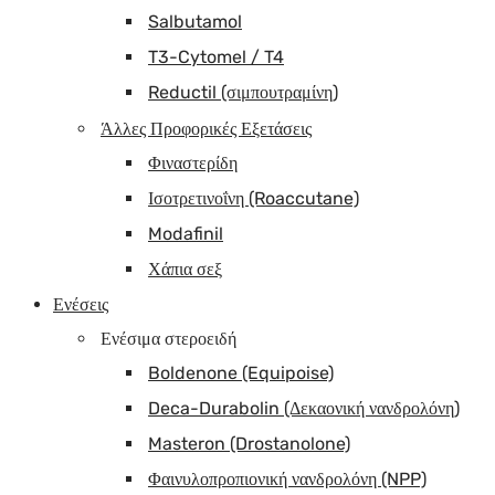
Salbutamol
T3-Cytomel / T4
Reductil (σιμπουτραμίνη)
Άλλες Προφορικές Εξετάσεις
Φιναστερίδη
Ισοτρετινοΐνη (Roaccutane)
Modafinil
Χάπια σεξ
Ενέσεις
Ενέσιμα στεροειδή
Boldenone (Equipoise)
Deca-Durabolin (Δεκαονική νανδρολόνη)
Masteron (Drostanolone)
Φαινυλοπροπιονική νανδρολόνη (NPP)