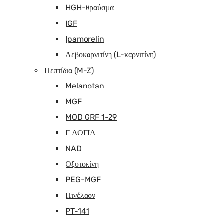
HGH-θραύσμα
IGF
Ipamorelin
Λεβοκαρνιτίνη (L-καρνιτίνη)
Πεπτίδια (M-Z)
Melanotan
MGF
MOD GRF 1-29
Γ ΛΟΓΙΑ
NAD
Οξυτοκίνη
PEG-MGF
Πινέλαον
PT-141