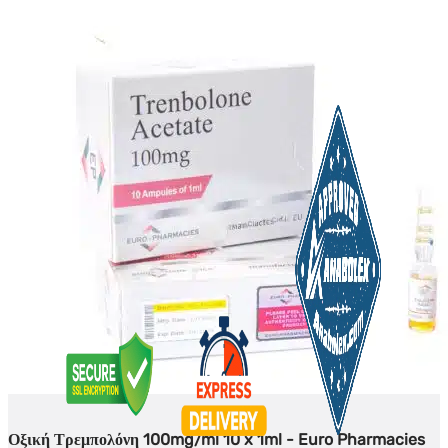
Οξική Τρεμπολόνη 100mg/ml 10 x 1ml - Euro Pharmacies