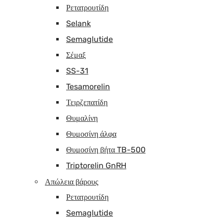
Ρετατρουτίδη
Selank
Semaglutide
Σέμαξ
SS-31
Tesamorelin
Τειρζεπατίδη
Θυμαλίνη
Θυμοσίνη άλφα
Θυμοσίνη βήτα TB-500
Triptorelin GnRH
Απώλεια βάρους
Ρετατρουτίδη
Semaglutide