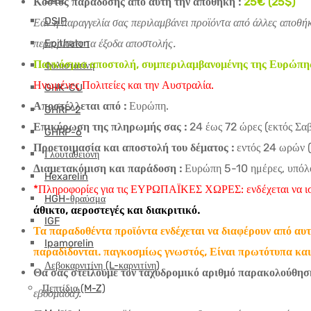
Κόστος παράδοσης από αυτή την αποθήκη :
25€ (25$)
DSIP
Εάν η παραγγελία σας περιλαμβάνει προϊόντα από άλλες αποθήκ
περιορίσετε τα έξοδα αποστολής.
Epithalon
Παγκόσμια αποστολή, συμπεριλαμβανομένης της Ευρώπης (Γ
Φολιστατίνη
Ηνωμένες Πολιτείες και την Αυστραλία.
GHK-CU
Αποστέλλεται από :
Ευρώπη.
GHRP-2
Επικύρωση της πληρωμής σας :
24 έως 72 ώρες (εκτός Σαβ
GHRP-6
Προετοιμασία και αποστολή του δέματος :
εντός 24 ωρών (
Γλουταθειόνη
Διαμετακόμιση και παράδοση :
Ευρώπη 5-10 ημέρες, υπόλο
Hexarelin
*Πληροφορίες για τις ΕΥΡΩΠΑΪΚΕΣ ΧΩΡΕΣ: ενδέχεται να ισ
HGH-θραύσμα
άθικτο, αεροστεγές και διακριτικό.
IGF
Τα παραδοθέντα προϊόντα ενδέχεται να διαφέρουν από αυτ
Ipamorelin
παραδίδονται.
παγκοσμίως γνωστός,
Είναι πρωτότυπα και
Λεβοκαρνιτίνη (L-καρνιτίνη)
Θα σας στείλουμε τον ταχυδρομικό αριθμό παρακολούθησ
Πεπτίδια (M-Z)
εβδομάδα).