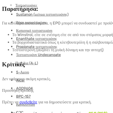
Τεστοστερόνες
Παρατήρησα:
Sustanon (μείγμα τεστοστερόνης)
Βάση τεστοστερόνης
Για καλύτερα αποτελέσματα, η EPO μπορεί να συνδυαστεί με προϊό
Κυπιονική τεστοστερόνη
Το Winstrol, είτε σε ενέσιμη είτε σε από του στόματος μορφή,
Enanthate τεστοστερόνης
Τα βορχοδιασταλτικά όπως η κλενβουτερόλη ή η σαλβουταμόλη 
Propionate τεστοστερόνης
Τεστοστερόνη (αυξάνει τη μυϊκή δύναμη και την αντοχή)
Τεστοστερόνη Undecanoate
Κριτικές
Πεπτίδια (A-L)
5-Αμινο
Δεν υπάρχουν ακόμη κριτικές.
Aicar
AOD9604
Προσθήκη κριτικής
BPC-157
Πρέπει να
συνδεθείτε
για να δημοσιεύσετε μια κριτική.
Καγριλιντίδη
CJC