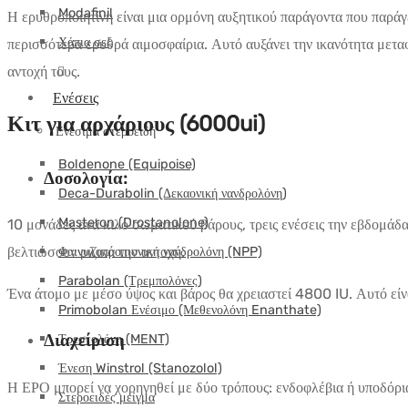
Modafinil
Η ερυθροποιητίνη είναι μια ορμόνη αυξητικού παράγοντα που παράγ
Χάπια σεξ
περισσότερα ερυθρά αιμοσφαίρια. Αυτό αυξάνει την ικανότητα μετα
αντοχή τους.
Ενέσεις
Κιτ για αρχάριους (6000ui)
Ενέσιμα στεροειδή
Boldenone (Equipoise)
Δοσολογία:
Deca-Durabolin (Δεκαονική νανδρολόνη)
Masteron (Drostanolone)
10 μονάδες ανά κιλό σωματικού βάρους, τρεις ενέσεις την εβδομάδα
βελτιώσουν ριζικά την αντοχή.
Φαινυλοπροπιονική νανδρολόνη (NPP)
Parabolan (Τρεμπολόνες)
Ένα άτομο με μέσο ύψος και βάρος θα χρειαστεί 4800 IU. Αυτό είνα
Primobolan Ενέσιμο (Μεθενολόνη Enanthate)
Διαχείριση
Τρεστολόνη (MENT)
Ένεση Winstrol (Stanozolol)
Η ΕΡΟ μπορεί να χορηγηθεί με δύο τρόπους: ενδοφλέβια ή υποδόρια
Στεροειδές μείγμα