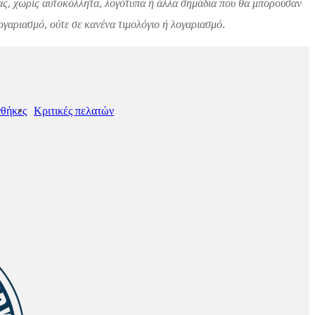
 σας, χωρίς αυτοκόλλητα, λογότυπα ή άλλα σημάδια που θα μπορούσαν
γαριασμό, ούτε σε κανένα τιμολόγιο ή λογαριασμό.
θήκες
Κριτικές πελατών