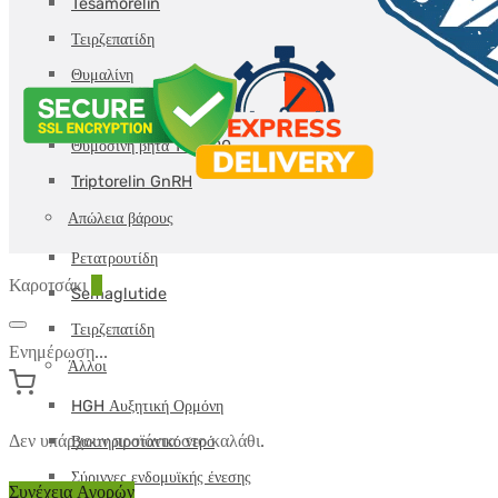
Tesamorelin
Τειρζεπατίδη
Θυμαλίνη
Θυμοσίνη άλφα
Θυμοσίνη βήτα TB-500
Triptorelin GnRH
Απώλεια βάρους
Ρετατρουτίδη
Καροτσάκι
0
Semaglutide
Τειρζεπατίδη
Ενημέρωση...
Άλλοι
HGH Αυξητική Ορμόνη
Δεν υπάρχουν προϊόντα στο καλάθι.
Βακτηριοστατικό νερό
Σύριγγες ενδομυϊκής ένεσης
Συνέχεια Αγορών