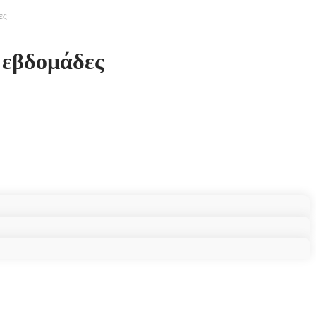
ες
 εβδομάδες