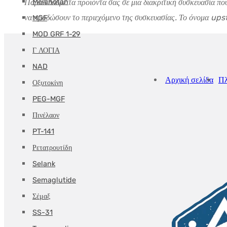
Melanotan
Παραδίδουμε τα προϊόντα σας σε μια διακριτική συσκευασία πο
να προδώσουν το περιεχόμενο της συσκευασίας. Το όνομα upste
MGF
MOD GRF 1-29
Γ ΛΟΓΙΑ
NAD
Αρχική σελίδα
Π
Οξυτοκίνη
PEG-MGF
Πινέλαον
PT-141
Ρετατρουτίδη
Selank
Semaglutide
Σέμαξ
SS-31