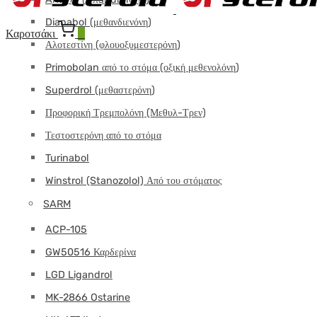
Dianabol (μεθανδιενόνη)
Καροτσάκι
0
Αλοτεστίνη (φλουοξυμεστερόνη)
Primobolan από το στόμα (οξική μεθενολόνη)
Superdrol (μεθαστερόνη)
Προφορική Τρεμπολόνη (Μεθυλ-Τρεν)
Τεστοστερόνη από το στόμα
Turinabol
Winstrol (Stanozolol) Από του στόματος
SARM
ACP-105
GW50516 Καρδερίνα
LGD Ligandrol
MK-2866 Ostarine