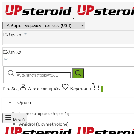
Ελληνικά
Ελληνικά
Αναζήτηση
Αναζήτηση
για:
Είσοδος
Λίστα επιθυμιών
Καροτσάκι
0
Ομιλία
Από του στόματος στεροειδή
Μενού
Anadrol (Oxymetholone)
Anavar (Oxandrolone)