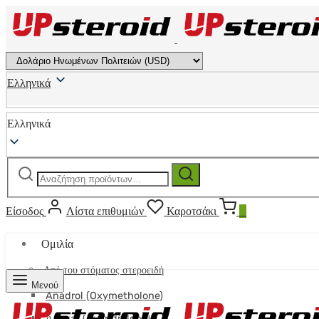
Ελληνικά
Ελληνικά
Αναζήτηση
Αναζήτηση
για:
Είσοδος
Λίστα επιθυμιών
Καροτσάκι
0
Ομιλία
Από του στόματος στεροειδή
Μενού
Anadrol (Oxymetholone)
Anavar (Oxandrolone)