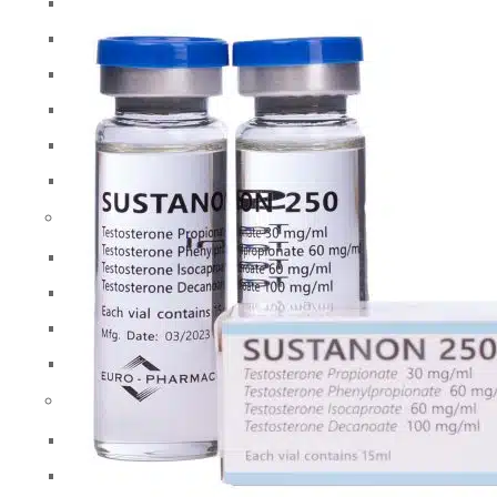
MK-677 Ibutamoren
RAD-140 Testolone
S23 Mastorin
S4 Andarine
SR-9009 Stenabolic
YK-11 Myostine
Απώλεια βάρους
Κλενβουτερόλη
Salbutamol
T3-Cytomel / T4
Reductil (σιμπουτραμίνη)
Άλλες Προφορικές Εξετάσεις
Φιναστερίδη
Ισοτρετινοΐνη (Roaccutane)