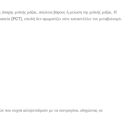
 άπαχης μυϊκής μάζας, απώλεια βάρους ή μείωση της μυϊκής μάζας. Η
ραπεία (PCT), επειδή δεν αρωματίζει ούτε καταστέλλει τον μεταβολισμό.
ών που συχνά αλληλεπιδρούν με τα οιστρογόνα, οδηγώντας σε