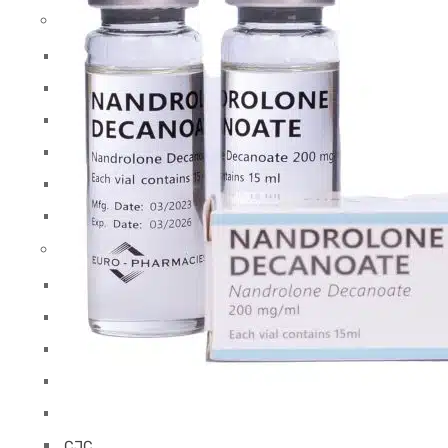
Τεστοστερόνες
Sustanon (μείγμα τεστοστερόνης)
Βάση τεστοστερόνης
Κυπιονική τεστοστερόνη
Enanthate τεστοστερόνης
Propionate τεστοστερόνης
Τεστοστερόνη Undecanoate
Πεπτίδια (A-L)
5-Αμινο
Aicar
AOD9604
BPC-157
Καγριλιντίδη
CJC