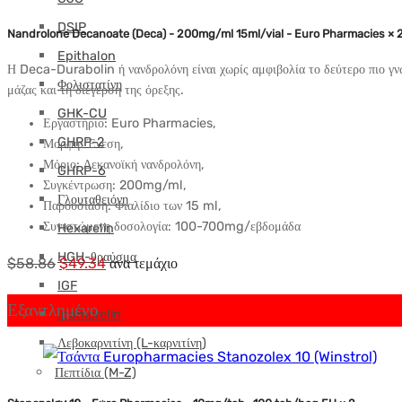
DSIP
Nandrolone Decanoate (Deca) - 200mg/ml 15ml/vial - Euro Pharmacies × 
Epithalon
Η Deca-Durabolin ή νανδρολόνη είναι χωρίς αμφιβολία το δεύτερο πιο γνω
Φολιστατίνη
μάζας και τη διέγερση της όρεξης.
GHK-CU
Εργαστήριο: Euro Pharmacies,
GHRP-2
Μορφή: Ένεση,
Μόριο: Δεκανοϊκή νανδρολόνη,
GHRP-6
Συγκέντρωση: 200mg/ml,
Γλουταθειόνη
Παρουσίαση: Φιαλίδιο των 15 ml,
Συνιστώμενη δοσολογία: 100-700mg/εβδομάδα
Hexarelin
HGH-θραύσμα
Αρχική
Η
$
58.86
$
49.34
ανα τεμάχιο
IGF
τιμή:
τρέχουσα
Εξαντλημένο
Ipamorelin
$58.86.
τιμή
είναι:
Λεβοκαρνιτίνη (L-καρνιτίνη)
$49.34.
Πεπτίδια (M-Z)