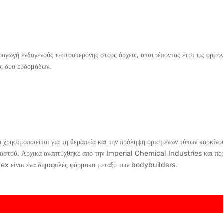
γωγή ενδογενούς τεστοστερόνης στους όρχεις, αποτρέποντας έτσι τις ορμον
ς δύο εβδομάδων.
α χρησιμοποιείται για τη θεραπεία και την πρόληψη ορισμένων τύπων καρκίν
 μαστού. Αρχικά αναπτύχθηκε από την Imperial Chemical Industries και 
dex είναι ένα δημοφιλές φάρμακο μεταξύ των bodybuilders.