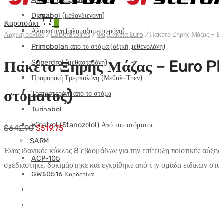
ΠΑΚΕΤΟ
Dianabol (μεθανδιενόνη)
Καροτσάκι
0
Αλοτεστίνη (φλουοξυμεστερόνη)
Αρχική σελίδα
/
Laboratoires
/
Φαρμακεία Euro
/
Πακέτο Ξηρής Μάζας – 
Primobolan από το στόμα (οξική μεθενολόνη)
Πακέτο Ξηρής Μάζας – Euro P
Superdrol (μεθαστερόνη)
Προφορική Τρεμπολόνη (Μεθυλ-Τρεν)
στόματος)
Τεστοστερόνη από το στόμα
Turinabol
Winstrol (Stanozolol) Από του στόματος
Αρχική
Η
$
642.90
$
519.75
SARM
τιμή:
τρέχουσα
Ένας ιδανικός κύκλος 8 εβδομάδων για την επίτευξη ποιοτικής αύ
$642.90.
τιμή
ACP-105
σχεδιάστηκε, δοκιμάστηκε και εγκρίθηκε από την ομάδα ειδικών στ
είναι:
GW50516 Καρδερίνα
$519.75.
LGD Ligandrol
MK-2866 Ostarine