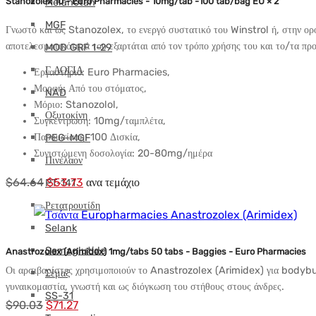
Stanozolex 10 - Euro Pharmacies - 10mg/tab -100 tab/bag EU × 2
Melanotan
MGF
Γνωστό και ως Stanozolex, το ενεργό συστατικό του Winstrol ή, στην ορ
αποτελεσματικότητά του εξαρτάται από τον τρόπο χρήσης του και το/τα προ
MOD GRF 1-29
Γ ΛΟΓΙΑ
Εργαστήριο: Euro Pharmacies,
Μορφή: Από του στόματος,
NAD
Μόριο: Stanozolol,
Οξυτοκίνη
Συγκέντρωση: 10mg/ταμπλέτα,
Παρουσίαση: 100 Δισκία,
PEG-MGF
Συνιστώμενη δοσολογία: 20-80mg/ημέρα
Πινέλαον
Αρχική
Η
$
64.64
$
53.73
ανα τεμάχιο
PT-141
τιμή:
τρέχουσα
Ρετατρουτίδη
$64.64.
τιμή
Selank
είναι:
Semaglutide
Anastrozolex (Arimidex) 1mg/tabs 50 tabs - Baggies - Euro Pharmacies
$53.73.
Οι αρσιβαρίστες χρησιμοποιούν το Anastrozolex (Arimidex) για bodybuil
Σέμαξ
γυναικομαστία, γνωστή και ως διόγκωση του στήθους στους άνδρες.
SS-31
Αρχική
Η
$
90.03
$
71.27