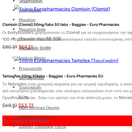
Tesamorelin
τιμή:
τρέχουσα
Τειρζεπατίδη
$90.03.
τιμή
Θυμαλίνη
είναι:
Clomixin (Clomid) 50mg/tabs 50 tabs - Baggies - Euro Pharmacies
Θυμοσίνη άλφα
$71.27.
Οι bodybuilders χρησιμοποιούν το Clomid για να ενεργοποιήσουν την παρα
Θυμοσίνη βήτα TB-500
100 mcg Clomid αποκαθιστά τα φυσιολογικά επίπεδα τεστοστερόνης εντό
Αρχική
Η
$
80.79
$
59.21
Triptorelin GnRH
τιμή:
τρέχουσα
Απώλεια βάρους
$80.79.
τιμή
Ρετατρουτίδη
είναι:
Tamoxifen 20mg 50tabs - Baggies - Euro-Pharmacies EU
Semaglutide
$59.21.
Το Nolvadex είναι εμπορική ονομασία για την κιτρική ταμοξιφαίνη, η οποί
Τειρζεπατίδη
από οιστρογόνα μπλοκάροντας τους υποδοχείς οιστρογόνων στον ιστό του
Άλλοι
Οργανισμού Υγείας. Λόγω των οφελών του στην ανάπτυξη μυών, το Nolva
Αρχική
Η
$
68.10
$
53.73
HGH Αυξητική Ορμόνη
τιμή:
τρέχουσα
Βακτηριοστατικό νερό
Ανεπαρκές απόθεμα
$68.10.
τιμή
Σύριγγες ενδομυϊκής ένεσης
είναι: