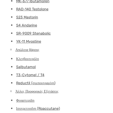
MK-677 Ibutamoren
RAD-140 Testolone
S23 Mastorin
S4 Andarine
SR-9009 Stenabolic
YK-11 Myostine
Απώλεια βάρους
Κλενβουτερόλη
Salbutamol
T3-Cytomel / T4
Reductil (σιμπουτραμίνη)
Άλλες Προφορικές Εξετάσεις
Φιναστερίδη
Ισοτρετινοΐνη (Roaccutane)