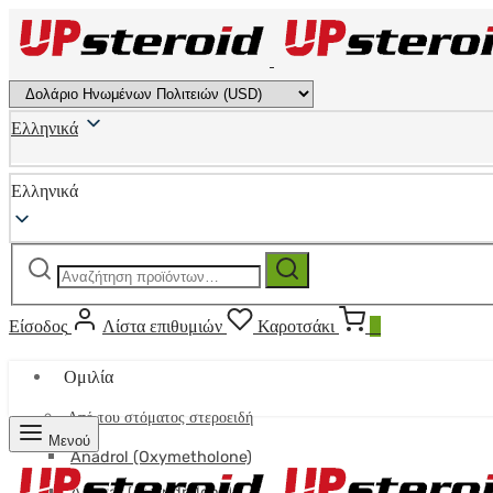
Ελληνικά
Ελληνικά
Αναζήτηση
Αναζήτηση
για:
Είσοδος
Λίστα επιθυμιών
Καροτσάκι
0
Ομιλία
Από του στόματος στεροειδή
Μενού
Anadrol (Oxymetholone)
Anavar (Oxandrolone)