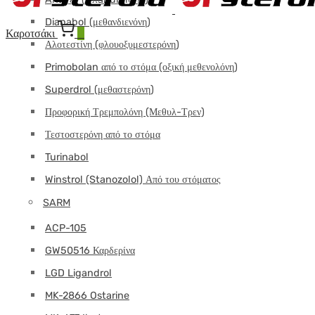
Dianabol (μεθανδιενόνη)
Καροτσάκι
0
Αλοτεστίνη (φλουοξυμεστερόνη)
Primobolan από το στόμα (οξική μεθενολόνη)
Superdrol (μεθαστερόνη)
Προφορική Τρεμπολόνη (Μεθυλ-Τρεν)
Τεστοστερόνη από το στόμα
Turinabol
Winstrol (Stanozolol) Από του στόματος
SARM
ACP-105
GW50516 Καρδερίνα
LGD Ligandrol
MK-2866 Ostarine