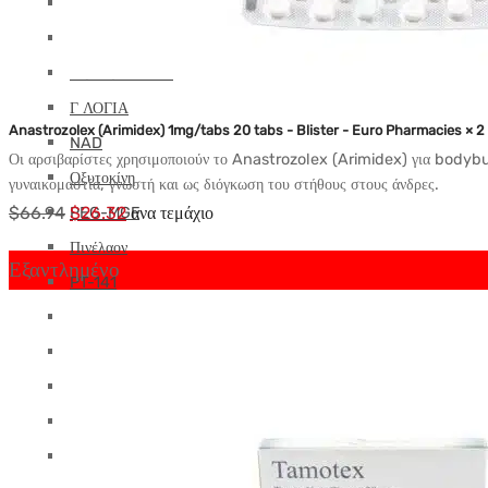
Melanotan
MGF
MOD GRF 1-29
Γ ΛΟΓΙΑ
Anastrozolex (Arimidex) 1mg/tabs 20 tabs - Blister - Euro Pharmacies × 2
NAD
Οι αρσιβαρίστες χρησιμοποιούν το Anastrozolex (Arimidex) για bodybuil
Οξυτοκίνη
γυναικομαστία, γνωστή και ως διόγκωση του στήθους στους άνδρες.
Αρχική
Η
$
66.94
$
26.32
ανα τεμάχιο
PEG-MGF
τιμή:
τρέχουσα
Πινέλαον
Εξαντλημένο
$66.94.
τιμή
PT-141
είναι:
Ρετατρουτίδη
$26.32.
Selank
Semaglutide
Σέμαξ
SS-31