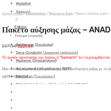
ΠΑΚΕΤΟ
Modafinil
Χάπια σεξ
Αρχική σελίδα
/
Laboratoires
/
Φαρμακεία Euro
/
Πακέτο αύξησης μάζας 
Ενέσεις
Πακέτο αύξησης μάζας – ANAD
Ενέσιμα στεροειδή
Boldenone (Equipoise)
Αρχική
Η
$
371.65
$
209.44
Deca-Durabolin (Δεκαονική νανδρολόνη)
τιμή:
τρέχουσα
Το προϊόν προστασίας του ήπατος ή “Samarin” δεν περιλαμβάνεται 
$371.65.
τιμή
Masteron (Drostanolone)
είναι:
Φαινυλοπροπιονική νανδρολόνη (NPP)
Μια ιδανική πορεία 4 εβδομάδων για την οικοδόμηση μάζας με το 
$209.44.
upsteroide.to!
Parabolan (Τρεμπολόνες)
Primobolan Ενέσιμο (Μεθενολόνη Enanthate)
Τρεστολόνη (MENT)
Ένεση Winstrol (Stanozolol)
Στεροειδές μείγμα