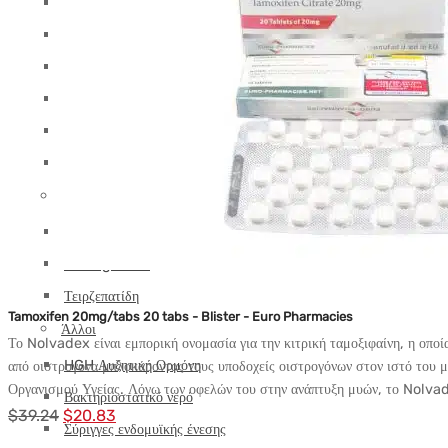
Tesamorelin
Τειρζεπατίδη
Θυμαλίνη
Θυμοσίνη άλφα
Θυμοσίνη βήτα TB-500
Triptorelin GnRH
Απώλεια βάρους
Ρετατρουτίδη
Semaglutide
Τειρζεπατίδη
Tamoxifen 20mg/tabs 20 tabs - Blister - Euro Pharmacies
Άλλοι
Το Nolvadex είναι εμπορική ονομασία για την κιτρική ταμοξιφαίνη, η οποί
HGH Αυξητική Ορμόνη
από οιστρογόνα μπλοκάροντας τους υποδοχείς οιστρογόνων στον ιστό του
Οργανισμού Υγείας. Λόγω των οφελών του στην ανάπτυξη μυών, το Nolva
Βακτηριοστατικό νερό
Αρχική
Η
$
39.24
$
20.83
Σύριγγες ενδομυϊκής ένεσης
τιμή:
τρέχουσα