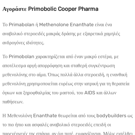
Αγοράστε Primobolic Cooper Pharma
Το Primabolan ή Methenolone Enanthate είναι ένα
αναβολικό στεροειδές μακράς δράσης με εξαιρετικά χαμηλές
ανδρογόνες ιδιότητες.
Το Primobolan χαρακτηρίζεται από έναν μακρύ εστέρα, με
αποτέλεσμα αργή απορρόφηση και σταθερή συγκέντρωση
μεθενολόνης στο αίμα. Όπως πολλά άλλα στεροειδή, η ενανθική
μεθενολόνη χρησιμοποιείται ευρέως στην ιατρική για τη θεραπεία
όγκων και ξηροφθαλμίας του μαστού, του AIDS και άλλων
παθήσεων.
Η Μεθενολόνη Enanthate θεωρείται από τους bodybuilders ως
το πιο ήπιο και ασφαλές αναβολικό στεροειδές επειδή οι
παρενέργειές της σπάνια, αν όχι ποτέ, εμφανίζονται. Μόλις εισέλθει