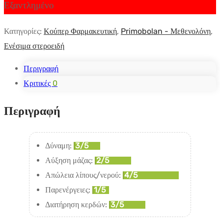
Εξαντλημένο
Κατηγορίες:
Κούπερ Φαρμακευτική
,
Primobolan - Μεθενολόνη
,
Ενέσιμα στεροειδή
Περιγραφή
Κριτικές
0
Περιγραφή
Δύναμη:
3/5
Αύξηση μάζας:
2/5
Απώλεια λίπους/νερού:
4/5
Παρενέργειες:
1/5
Διατήρηση κερδών:
3/5