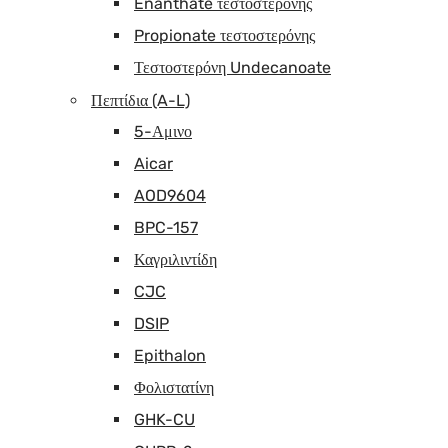
Enanthate τεστοστερόνης
Propionate τεστοστερόνης
Τεστοστερόνη Undecanoate
Πεπτίδια (A-L)
5-Αμινο
Aicar
AOD9604
BPC-157
Καγριλιντίδη
CJC
DSIP
Epithalon
Φολιστατίνη
GHK-CU