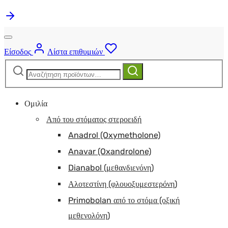
Είσοδος
Λίστα επιθυμιών
Αναζήτηση
Αναζήτηση
για:
Ομιλία
Από του στόματος στεροειδή
Anadrol (Oxymetholone)
Anavar (Oxandrolone)
Dianabol (μεθανδιενόνη)
Αλοτεστίνη (φλουοξυμεστερόνη)
Primobolan από το στόμα (οξική
μεθενολόνη)