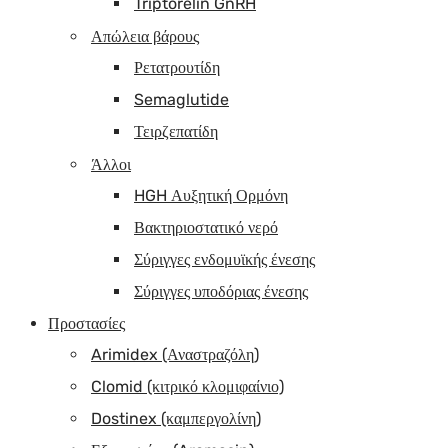
Triptorelin GnRH
Απώλεια βάρους
Ρετατρουτίδη
Semaglutide
Τειρζεπατίδη
Άλλοι
HGH Αυξητική Ορμόνη
Βακτηριοστατικό νερό
Σύριγγες ενδομυϊκής ένεσης
Σύριγγες υποδόριας ένεσης
Προστασίες
Arimidex (Αναστραζόλη)
Clomid (κιτρικό κλομιφαίνιο)
Dostinex (καμπεργολίνη)