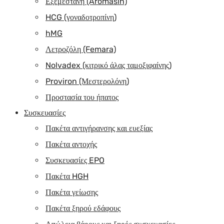
Εξεμεστάνη (Aromasin)
HCG (γοναδοτροπίνη)
hMG
Λετροζόλη (Femara)
Nolvadex (κιτρικό άλας ταμοξιφαίνης)
Proviron (Μεστερολόνη)
Προστασία του ήπατος
Συσκευασίες
Πακέτα αντιγήρανσης και ευεξίας
Πακέτα αντοχής
Συσκευασίες EPO
Πακέτα HGH
Πακέτα γείωσης
Πακέτα ξηρού εδάφους