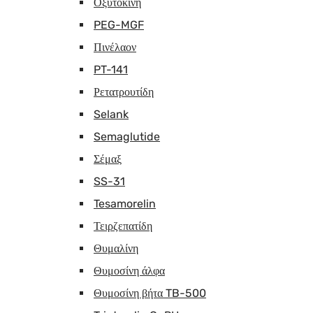
Οξυτοκίνη
PEG-MGF
Πινέλαον
PT-141
Ρετατρουτίδη
Selank
Semaglutide
Σέμαξ
SS-31
Tesamorelin
Τειρζεπατίδη
Θυμαλίνη
Θυμοσίνη άλφα
Θυμοσίνη βήτα TB-500