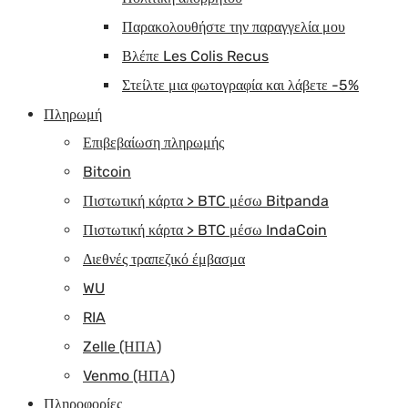
Παρακολουθήστε την παραγγελία μου
Βλέπε Les Colis Recus
Στείλτε μια φωτογραφία και λάβετε -5%
Πληρωμή
Επιβεβαίωση πληρωμής
Bitcoin
Πιστωτική κάρτα > BTC μέσω Bitpanda
Πιστωτική κάρτα > BTC μέσω IndaCoin
Διεθνές τραπεζικό έμβασμα
WU
RIA
Zelle (ΗΠΑ)
Venmo (ΗΠΑ)
Πληροφορίες