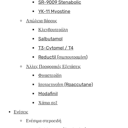
SR-9009 Stenabolic
YK-11 Myostine
Απώλεια βάρους
Κλενβουτερόλη
Salbutamol
T3-Cytomel / T4
Reductil (σιμπουτραμίνη)
Άλλες Προφορικές Εξετάσεις
Φιναστερίδη
Ισοτρετινοΐνη (Roaccutane)
Modafinil
Χάπια σεξ
Ενέσεις
Ενέσιμα στεροειδή