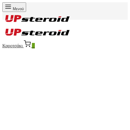
Μενού
Καροτσάκι
0