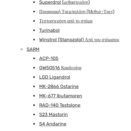
Superdrol (μεθαστερόνη)
Προφορική Τρεμπολόνη (Μεθυλ-Τρεν)
Τεστοστερόνη από το στόμα
Turinabol
Winstrol (Stanozolol) Από του στόματος
SARM
ACP-105
GW50516 Καρδερίνα
LGD Ligandrol
MK-2866 Ostarine
MK-677 Ibutamoren
RAD-140 Testolone
S23 Mastorin
S4 Andarine