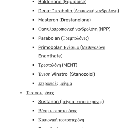
Boldenone (Equipoise)
Deca-Durabolin (Δεκαονική νανδρολόνη)
Masteron (Drostanolone)
Φαινυλοπροπιονική νανδρολόνη (NPP)
Parabolan (Τρεμπολόνες)
Primobolan Ενέσιμο (Μεθενολόνη
Enanthate)
Τρεστολόνη (MENT)
Ένεση Winstrol (Stanozolol)
Στεροειδές μείγμα
Τεστοστερόνες
Sustanon (μείγμα τεστοστερόνης)
Βάση τεστοστερόνης
Κυπιονική τεστοστερόνη