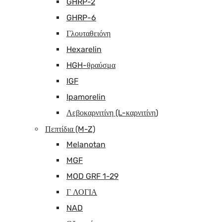
GHRP-2
GHRP-6
Γλουταθειόνη
Hexarelin
HGH-θραύσμα
IGF
Ipamorelin
Λεβοκαρνιτίνη (L-καρνιτίνη)
Πεπτίδια (M-Z)
Melanotan
MGF
MOD GRF 1-29
Γ ΛΟΓΙΑ
NAD