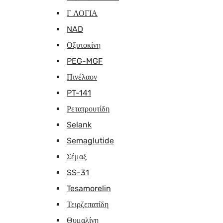
Γ ΛΟΓΙΑ
NAD
Οξυτοκίνη
PEG-MGF
Πινέλαον
PT-141
Ρετατρουτίδη
Selank
Semaglutide
Σέμαξ
SS-31
Tesamorelin
Τειρζεπατίδη
Θυμαλίνη