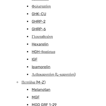
Φολιστατίνη
GHK-CU
GHRP-2
GHRP-6
Γλουταθειόνη
Hexarelin
HGH-θραύσμα
IGF
Ipamorelin
Λεβοκαρνιτίνη (L-καρνιτίνη)
Πεπτίδια (M-Z)
Melanotan
MGF
MOD GRF 1-29