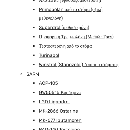
Αλοτεστίνη (φλουοξυμεστερόνη)
Primobolan από το στόμα (οξική
μεθενολόνη)
Superdrol (μεθαστερόνη)
Προφορική Τρεμπολόνη (Μεθυλ-Τρεν)
Τεστοστερόνη από το στόμα
Turinabol
Winstrol (Stanozolol) Από του στόματος
SARM
ACP-105
GW50516 Καρδερίνα
LGD Ligandrol
MK-2866 Ostarine
MK-677 Ibutamoren
RAD-140 Testolone