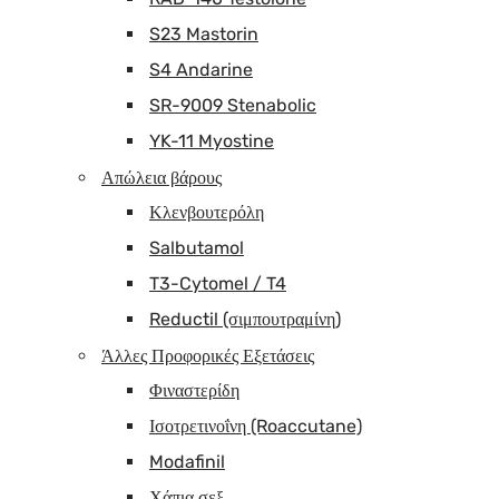
S23 Mastorin
S4 Andarine
SR-9009 Stenabolic
YK-11 Myostine
Απώλεια βάρους
Κλενβουτερόλη
Salbutamol
T3-Cytomel / T4
Reductil (σιμπουτραμίνη)
Άλλες Προφορικές Εξετάσεις
Φιναστερίδη
Ισοτρετινοΐνη (Roaccutane)
Modafinil
Χάπια σεξ