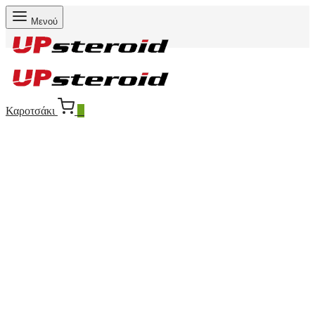
Μενού
Καροτσάκι
0