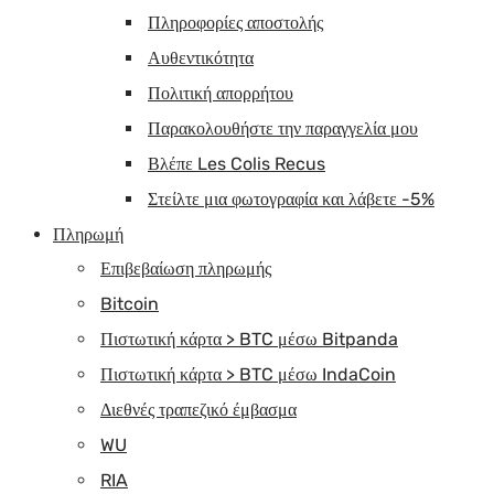
Πληροφορίες αποστολής
Αυθεντικότητα
Πολιτική απορρήτου
Παρακολουθήστε την παραγγελία μου
Βλέπε Les Colis Recus
Στείλτε μια φωτογραφία και λάβετε -5%
Πληρωμή
Επιβεβαίωση πληρωμής
Bitcoin
Πιστωτική κάρτα > BTC μέσω Bitpanda
Πιστωτική κάρτα > BTC μέσω IndaCoin
Διεθνές τραπεζικό έμβασμα
WU
RIA