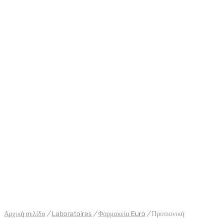
WH EURO-PHARMA
Αρχική σελίδα
/
Laboratoires
/
Φαρμακεία Euro
/
Προπιονική