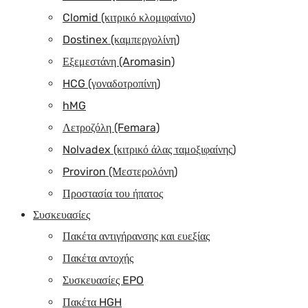
Clomid (κιτρικό κλομιφαίνιο)
Dostinex (καμπεργολίνη)
Εξεμεστάνη (Aromasin)
HCG (γοναδοτροπίνη)
hMG
Λετροζόλη (Femara)
Nolvadex (κιτρικό άλας ταμοξιφαίνης)
Proviron (Μεστερολόνη)
Προστασία του ήπατος
Συσκευασίες
Πακέτα αντιγήρανσης και ευεξίας
Πακέτα αντοχής
Συσκευασίες EPO
Πακέτα HGH