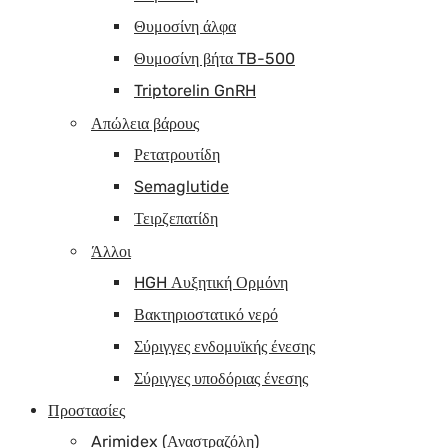
Θυμοσίνη άλφα
Θυμοσίνη βήτα TB-500
Triptorelin GnRH
Απώλεια βάρους
Ρετατρουτίδη
Semaglutide
Τειρζεπατίδη
Άλλοι
HGH Αυξητική Ορμόνη
Βακτηριοστατικό νερό
Σύριγγες ενδομυϊκής ένεσης
Σύριγγες υποδόριας ένεσης
Προστασίες
Arimidex (Αναστραζόλη)