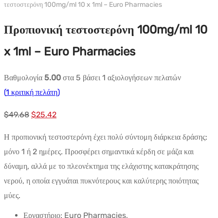
τεστοστερόνη 100mg/ml 10 x 1ml – Euro Pharmacies
Προπιονική τεστοστερόνη 100mg/ml 10
x 1ml – Euro Pharmacies
Βαθμολογία
5.00
στα 5 βάσει
1
αξιολογήσεων πελατών
(
1
κριτική πελάτη)
Αρχική
Η
$
49.68
$
25.42
τιμή:
τρέχουσα
Η προπιονική τεστοστερόνη έχει πολύ σύντομη διάρκεια δράσης:
$49.68.
τιμή
μόνο 1 ή 2 ημέρες. Προσφέρει σημαντικά κέρδη σε μάζα και
είναι:
δύναμη, αλλά με το πλεονέκτημα της ελάχιστης κατακράτησης
$25.42.
νερού, η οποία εγγυάται πυκνότερους και καλύτερης ποιότητας
μύες.
Εργαστήριο: Euro Pharmacies,