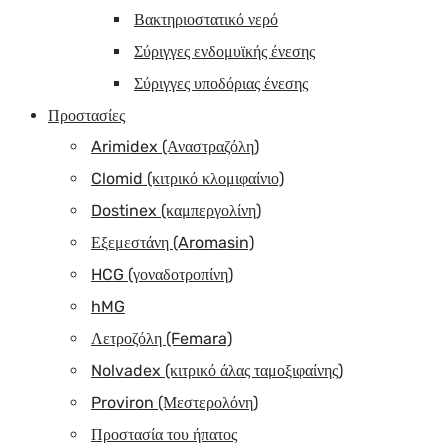
Βακτηριοστατικό νερό
Σύριγγες ενδομυϊκής ένεσης
Σύριγγες υποδόριας ένεσης
Προστασίες
Arimidex (Αναστραζόλη)
Clomid (κιτρικό κλομιφαίνιο)
Dostinex (καμπεργολίνη)
Εξεμεστάνη (Aromasin)
HCG (γοναδοτροπίνη)
hMG
Λετροζόλη (Femara)
Nolvadex (κιτρικό άλας ταμοξιφαίνης)
Proviron (Μεστερολόνη)
Προστασία του ήπατος