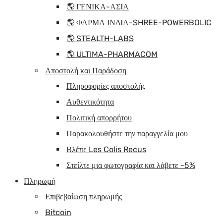
🌎 ΓΕΝΙΚΑ-ΑΣΙΑ
🌎 ΦΑΡΜΑ ΙΝΔΙΑ-SHREE-POWERBOLIC
🌎 STEALTH-LABS
🌎 ULTIMA-PHARMACOM
Αποστολή και Παράδοση
Πληροφορίες αποστολής
Αυθεντικότητα
Πολιτική απορρήτου
Παρακολουθήστε την παραγγελία μου
Βλέπε Les Colis Recus
Στείλτε μια φωτογραφία και λάβετε -5%
Πληρωμή
Επιβεβαίωση πληρωμής
Bitcoin