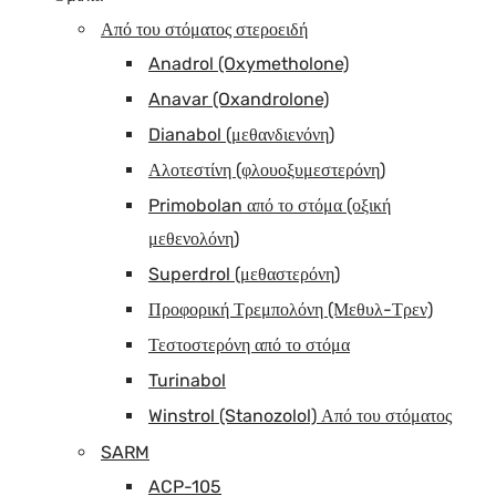
Από του στόματος στεροειδή
Anadrol (Oxymetholone)
Anavar (Oxandrolone)
Dianabol (μεθανδιενόνη)
Αλοτεστίνη (φλουοξυμεστερόνη)
Primobolan από το στόμα (οξική
μεθενολόνη)
Superdrol (μεθαστερόνη)
Προφορική Τρεμπολόνη (Μεθυλ-Τρεν)
Τεστοστερόνη από το στόμα
Turinabol
Winstrol (Stanozolol) Από του στόματος
SARM
ACP-105