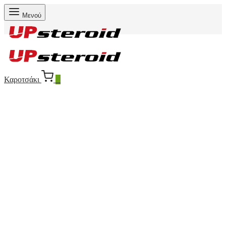
Μενού
Καροτσάκι
0