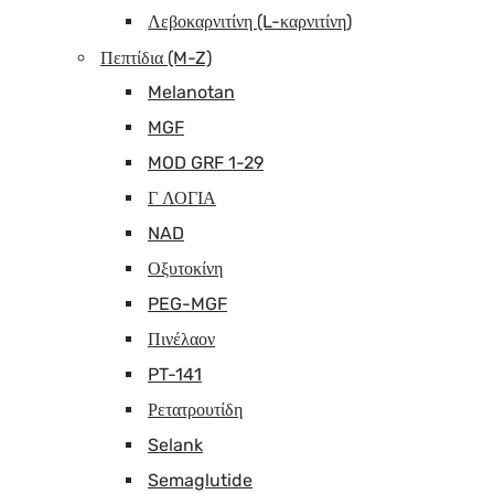
Λεβοκαρνιτίνη (L-καρνιτίνη)
Πεπτίδια (M-Z)
Melanotan
MGF
MOD GRF 1-29
Γ ΛΟΓΙΑ
NAD
Οξυτοκίνη
PEG-MGF
Πινέλαον
PT-141
Ρετατρουτίδη
Selank
Semaglutide