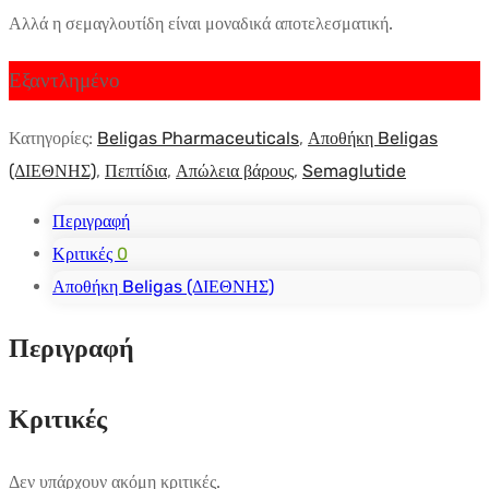
είναι:
Αλλά η σεμαγλουτίδη είναι μοναδικά αποτελεσματική.
$61.17.
Εξαντλημένο
Κατηγορίες:
Beligas Pharmaceuticals
,
Αποθήκη Beligas
(ΔΙΕΘΝΗΣ)
,
Πεπτίδια
,
Απώλεια βάρους
,
Semaglutide
Περιγραφή
Κριτικές
0
Αποθήκη Beligas (ΔΙΕΘΝΗΣ)
Περιγραφή
Κριτικές
Δεν υπάρχουν ακόμη κριτικές.