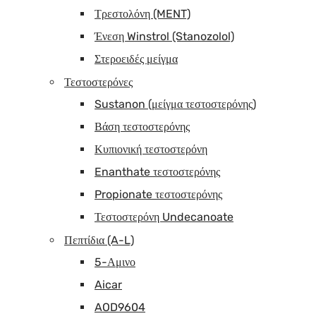
Τρεστολόνη (MENT)
Ένεση Winstrol (Stanozolol)
Στεροειδές μείγμα
Τεστοστερόνες
Sustanon (μείγμα τεστοστερόνης)
Βάση τεστοστερόνης
Κυπιονική τεστοστερόνη
Enanthate τεστοστερόνης
Propionate τεστοστερόνης
Τεστοστερόνη Undecanoate
Πεπτίδια (A-L)
5-Αμινο
Aicar
AOD9604