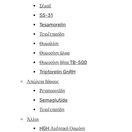
Σέμαξ
SS-31
Tesamorelin
Τειρζεπατίδη
Θυμαλίνη
Θυμοσίνη άλφα
Θυμοσίνη βήτα TB-500
Triptorelin GnRH
Απώλεια βάρους
Ρετατρουτίδη
Semaglutide
Τειρζεπατίδη
Άλλοι
HGH Αυξητική Ορμόνη