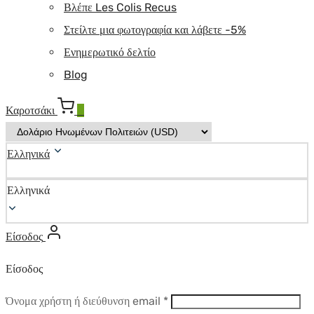
Βλέπε Les Colis Recus
Στείλτε μια φωτογραφία και λάβετε -5%
Ενημερωτικό δελτίο
Blog
Καροτσάκι
0
Ελληνικά
Ελληνικά
Είσοδος
Είσοδος
Απαιτούμενο
Όνομα χρήστη ή διεύθυνση email
*