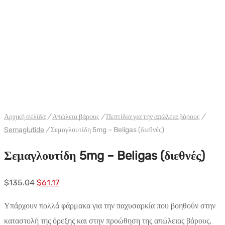
WH BELIGAS INTERNATIONAL
Αρχική σελίδα
/
Απώλεια βάρους
/
Πεπτίδια για την απώλεια βάρους
/
Semaglutide
/
Σεμαγλουτίδη 5mg – Beligas (διεθνές)
Σεμαγλουτίδη 5mg – Beligas (διεθνές)
Αρχική
Η
$
135.04
$
61.17
τιμή:
τρέχουσα
Υπάρχουν πολλά φάρμακα για την παχυσαρκία που βοηθούν στην
$135.04.
τιμή
καταστολή της όρεξης και στην προώθηση της απώλειας βάρους.