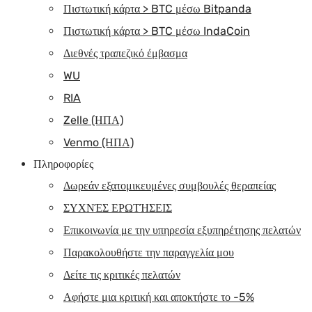
Πιστωτική κάρτα > BTC μέσω Bitpanda
Πιστωτική κάρτα > BTC μέσω IndaCoin
Διεθνές τραπεζικό έμβασμα
WU
RIA
Zelle (ΗΠΑ)
Venmo (ΗΠΑ)
Πληροφορίες
Δωρεάν εξατομικευμένες συμβουλές θεραπείας
ΣΥΧΝΈΣ ΕΡΩΤΉΣΕΙΣ
Επικοινωνία με την υπηρεσία εξυπηρέτησης πελατών
Παρακολουθήστε την παραγγελία μου
Δείτε τις κριτικές πελατών
Αφήστε μια κριτική και αποκτήστε το -5%