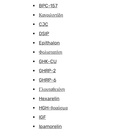
BPC-157
Καγριλιντίδη
CJC
DSIP
Epithalon
Φολιστατίνη
GHK-CU
GHRP-2
GHRP-6
Γλουταθειόνη
Hexarelin
HGH-θραύσμα
IGF
Ipamorelin