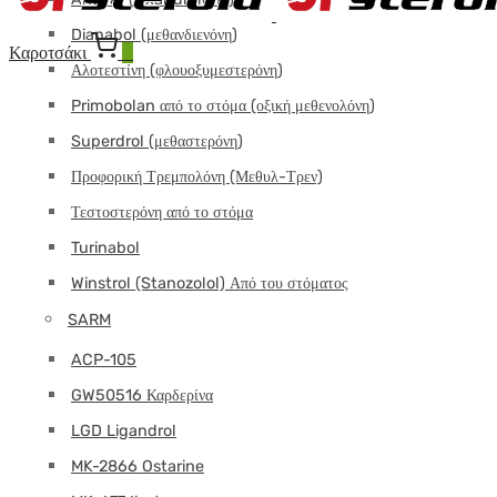
Dianabol (μεθανδιενόνη)
Καροτσάκι
0
Αλοτεστίνη (φλουοξυμεστερόνη)
Primobolan από το στόμα (οξική μεθενολόνη)
Superdrol (μεθαστερόνη)
Προφορική Τρεμπολόνη (Μεθυλ-Τρεν)
Τεστοστερόνη από το στόμα
Turinabol
Winstrol (Stanozolol) Από του στόματος
SARM
ACP-105
GW50516 Καρδερίνα
LGD Ligandrol
MK-2866 Ostarine