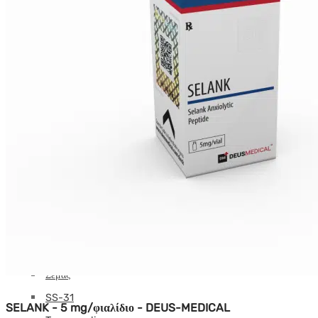
Melanotan
MGF
MOD GRF 1-29
Γ ΛΟΓΙΑ
NAD
Οξυτοκίνη
PEG-MGF
Πινέλαον
PT-141
Ρετατρουτίδη
Selank
Semaglutide
Σέμαξ
SS-31
SELANK - 5 mg/φιαλίδιο - DEUS-MEDICAL