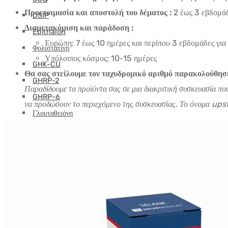
Προετοιμασία και αποστολή του δέματος :
2 έως 3 εβδομάδ
DSIP
Διαμετακόμιση και παράδοση :
Epithalon
Ευρώπη: 7 έως 10 ημέρες και περίπου 3 εβδομάδες για
Φολιστατίνη
Υπόλοιπος κόσμος: 10-15 ημέρες
GHK-CU
Θα σας στείλουμε τον ταχυδρομικό αριθμό παρακολούθησ
GHRP-2
Παραδίδουμε τα προϊόντα σας σε μια διακριτική συσκευασία πο
GHRP-6
να προδώσουν το περιεχόμενο της συσκευασίας. Το όνομα upste
Γλουταθειόνη
Hexarelin
HGH-θραύσμα
IGF
Ipamorelin
Λεβοκαρνιτίνη (L-καρνιτίνη)
Πεπτίδια (M-Z)