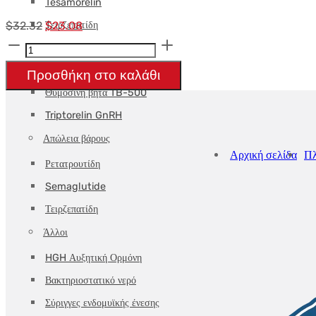
Tesamorelin
Αρχική
Η
Τειρζεπατίδη
$
32.32
$
23.08
SELANK
τιμή:
τρέχουσα
Θυμαλίνη
-
$32.32.
τιμή
Θυμοσίνη άλφα
Προσθήκη στο καλάθι
5
είναι:
Θυμοσίνη βήτα TB-500
mg/vial
$23.08.
Triptorelin GnRH
-
Απώλεια βάρους
DEUS-
Αρχική σελίδα
Π
Ρετατρουτίδη
MEDICAL
Semaglutide
ποσότητα
Τειρζεπατίδη
Άλλοι
HGH Αυξητική Ορμόνη
Βακτηριοστατικό νερό
Σύριγγες ενδομυϊκής ένεσης