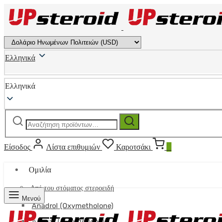
Ελληνικά
Ελληνικά
Αναζήτηση
Αναζήτηση
για:
Είσοδος
Λίστα επιθυμιών
Καροτσάκι
0
Ομιλία
Από του στόματος στεροειδή
Μενού
Anadrol (Oxymetholone)
Anavar (Oxandrolone)