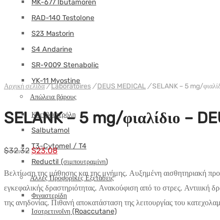
MK-677 Ibutamoren
RAD-140 Testolone
S23 Mastorin
S4 Andarine
SR-9009 Stenabolic
YK-11 Myostine
Αρχική σελίδα
/
Laboratoires
/
DEUS MEDICAL
/
SELANK – 5 mg/φιαλί
Απώλεια βάρους
SELANK – 5 mg/φιαλίδιο – D
Κλενβουτερόλη
Salbutamol
T3-Cytomel / T4
Αρχική
Η
$
32.32
$
23.08
Reductil (σιμπουτραμίνη)
τιμή:
τρέχουσα
Βελτίωση της μάθησης και της μνήμης. Αυξημένη αισθητηριακή προσ
Άλλες Προφορικές Εξετάσεις
$32.32.
τιμή
εγκεφαλικής δραστηριότητας. Ανακούφιση από το στρες. Αντιιική δρ
είναι:
Φιναστερίδη
της ανηδονίας. Πιθανή αποκατάσταση της λειτουργίας του κατεχολ
$23.08.
Ισοτρετινοΐνη (Roaccutane)