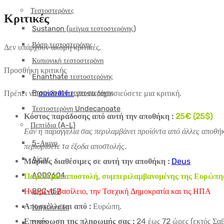
Τεστοστερόνες
Κριτικές
Sustanon (μείγμα τεστοστερόνης)
Βάση τεστοστερόνης
Δεν υπάρχουν ακόμη κριτικές.
Κυπιονική τεστοστερόνη
Προσθήκη κριτικής
Enanthate τεστοστερόνης
Πρέπει να
συνδεθείτε
για να δημοσιεύσετε μια κριτική.
Propionate τεστοστερόνης
Τεστοστερόνη Undecanoate
Κόστος παράδοσης από αυτή την αποθήκη :
25€ (25$)
Πεπτίδια (A-L)
Εάν η παραγγελία σας περιλαμβάνει προϊόντα από άλλες αποθήκ
5-Αμινο
περιορίσετε τα έξοδα αποστολής.
Aicar
Μάρκες διαθέσιμες σε αυτή την αποθήκη :
Deus
AOD9604
Παγκόσμια αποστολή, συμπεριλαμβανομένης της Ευρώπης (
Ηνωμένο Βασίλειο, την Τσεχική Δημοκρατία και τις ΗΠΑ
BPC-157
Αποστέλλεται από :
Ευρώπη.
Καγριλιντίδη
Επικύρωση της πληρωμής σας :
24 έως 72 ώρες (εκτός Σαβ
CJC