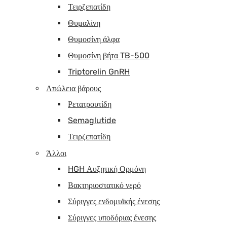
Τειρζεπατίδη
Θυμαλίνη
Θυμοσίνη άλφα
Θυμοσίνη βήτα TB-500
Triptorelin GnRH
Απώλεια βάρους
Ρετατρουτίδη
Semaglutide
Τειρζεπατίδη
Άλλοι
HGH Αυξητική Ορμόνη
Βακτηριοστατικό νερό
Σύριγγες ενδομυϊκής ένεσης
Σύριγγες υποδόριας ένεσης