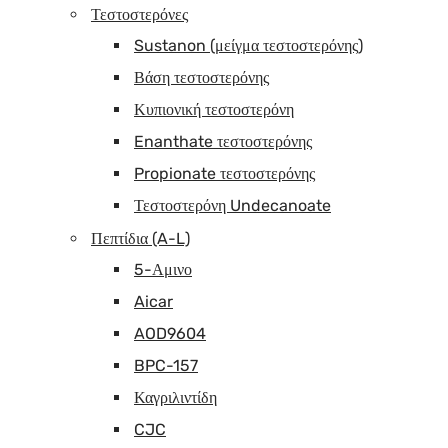
Τεστοστερόνες
Sustanon (μείγμα τεστοστερόνης)
Βάση τεστοστερόνης
Κυπιονική τεστοστερόνη
Enanthate τεστοστερόνης
Propionate τεστοστερόνης
Τεστοστερόνη Undecanoate
Πεπτίδια (A-L)
5-Αμινο
Aicar
AOD9604
BPC-157
Καγριλιντίδη
CJC