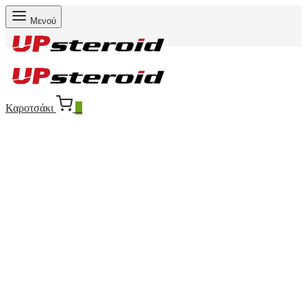
Μενού
Καροτσάκι
0