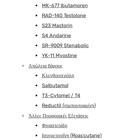
MK-677 Ibutamoren
RAD-140 Testolone
S23 Mastorin
S4 Andarine
SR-9009 Stenabolic
YK-11 Myostine
Απώλεια βάρους
Κλενβουτερόλη
Salbutamol
T3-Cytomel / T4
Reductil (σιμπουτραμίνη)
Άλλες Προφορικές Εξετάσεις
Φιναστερίδη
Ισοτρετινοΐνη (Roaccutane)