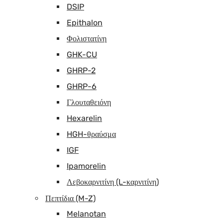
DSIP
Epithalon
Φολιστατίνη
GHK-CU
GHRP-2
GHRP-6
Γλουταθειόνη
Hexarelin
HGH-θραύσμα
IGF
Ipamorelin
Λεβοκαρνιτίνη (L-καρνιτίνη)
Πεπτίδια (M-Z)
Melanotan