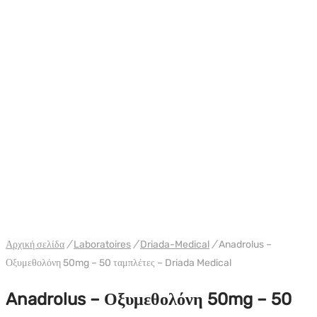
WH DRIADA
Αρχική σελίδα
/
Laboratoires
/
Driada-Medical
/
Anadrolus –
Οξυμεθολόνη 50mg – 50 ταμπλέτες – Driada Medical
Anadrolus – Οξυμεθολόνη 50mg – 50