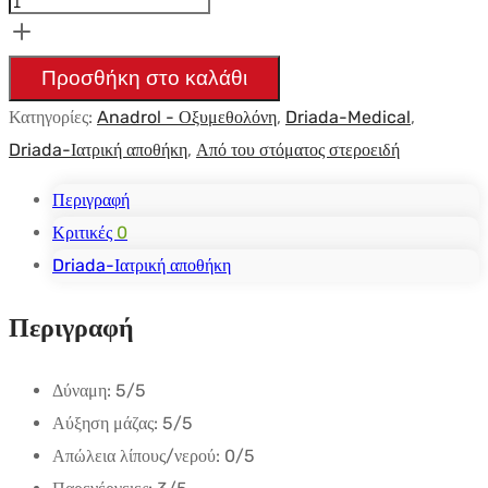
Oxymetholone
50mg
Προσθήκη στο καλάθι
-
Κατηγορίες:
Anadrol - Οξυμεθολόνη
,
Driada-Medical
,
50tabs
Driada-Ιατρική αποθήκη
,
Από του στόματος στεροειδή
-
Driada
Περιγραφή
Medical
Κριτικές
0
ποσότητα
Driada-Ιατρική αποθήκη
Περιγραφή
Δύναμη:
5/5
Αύξηση μάζας:
5/5
Απώλεια λίπους/νερού:
0/5