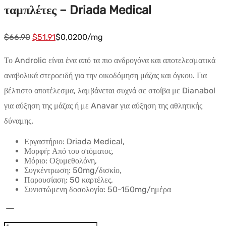
ταμπλέτες – Driada Medical
Αρχική
Η
$
66.90
$
51.91
$0,0200/mg
τιμή:
τρέχουσα
Το Androlic είναι ένα από τα πιο ανδρογόνα και αποτελεσματικά
$66.90.
τιμή
αναβολικά στεροειδή για την οικοδόμηση μάζας και όγκου. Για
είναι:
βέλτιστο αποτέλεσμα, λαμβάνεται συχνά σε στοίβα με Dianabol
$51.91.
για αύξηση της μάζας ή με Anavar για αύξηση της αθλητικής
δύναμης.
Εργαστήριο: Driada Medical,
Μορφή: Από του στόματος,
Μόριο: Οξυμεθολόνη,
Συγκέντρωση: 50mg/δισκίο,
Παρουσίαση: 50 καρτέλες,
Συνιστώμενη δοσολογία: 50-150mg/ημέρα
Anadrolus
-