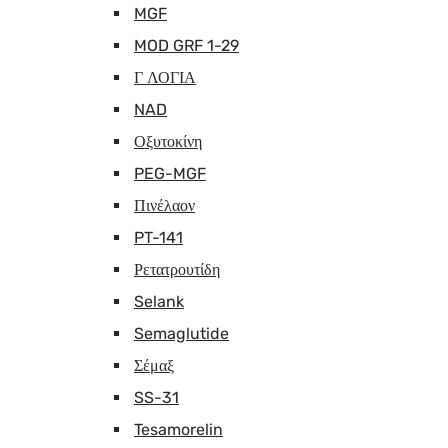
MGF
MOD GRF 1-29
Γ ΛΟΓΙΑ
NAD
Οξυτοκίνη
PEG-MGF
Πινέλαον
PT-141
Ρετατρουτίδη
Selank
Semaglutide
Σέμαξ
SS-31
Tesamorelin