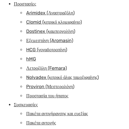
Προστασίες
Arimidex (Αναστραζόλη)
Clomid (κιτρικό κλομιφαίνιο)
Dostinex (καμπεργολίνη)
Εξεμεστάνη (Aromasin)
HCG (γοναδοτροπίνη)
hMG
Λετροζόλη (Femara)
Nolvadex (κιτρικό άλας ταμοξιφαίνης)
Proviron (Μεστερολόνη)
Προστασία του ήπατος
Συσκευασίες
Πακέτα αντιγήρανσης και ευεξίας
Πακέτα αντοχής