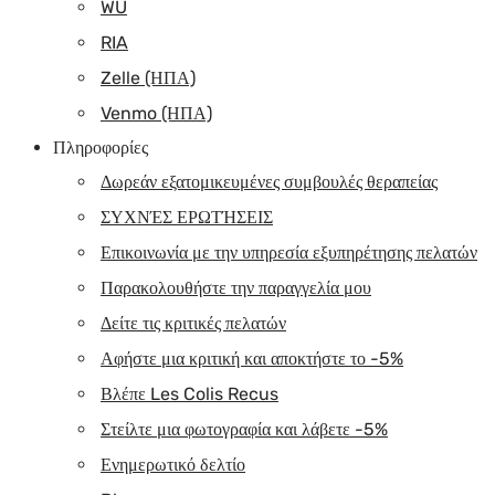
WU
RIA
Zelle (ΗΠΑ)
Venmo (ΗΠΑ)
Πληροφορίες
Δωρεάν εξατομικευμένες συμβουλές θεραπείας
ΣΥΧΝΈΣ ΕΡΩΤΉΣΕΙΣ
Επικοινωνία με την υπηρεσία εξυπηρέτησης πελατών
Παρακολουθήστε την παραγγελία μου
Δείτε τις κριτικές πελατών
Αφήστε μια κριτική και αποκτήστε το -5%
Βλέπε Les Colis Recus
Στείλτε μια φωτογραφία και λάβετε -5%
Ενημερωτικό δελτίο