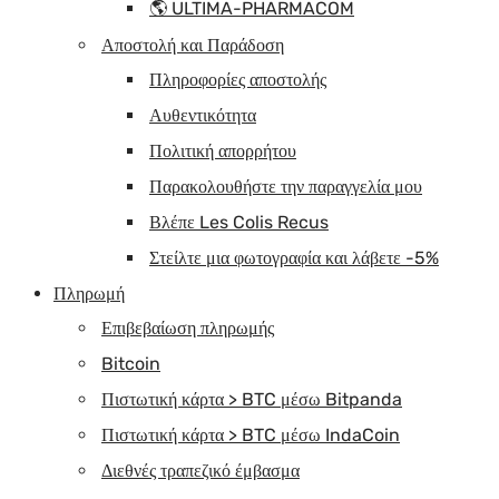
🌎 ULTIMA-PHARMACOM
Αποστολή και Παράδοση
Πληροφορίες αποστολής
Αυθεντικότητα
Πολιτική απορρήτου
Παρακολουθήστε την παραγγελία μου
Βλέπε Les Colis Recus
Στείλτε μια φωτογραφία και λάβετε -5%
Πληρωμή
Επιβεβαίωση πληρωμής
Bitcoin
Πιστωτική κάρτα > BTC μέσω Bitpanda
Πιστωτική κάρτα > BTC μέσω IndaCoin
Διεθνές τραπεζικό έμβασμα