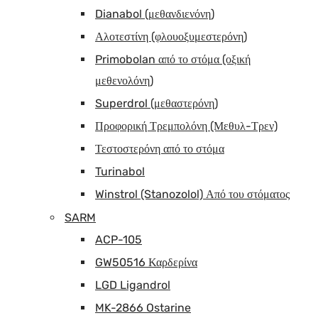
Dianabol (μεθανδιενόνη)
Αλοτεστίνη (φλουοξυμεστερόνη)
Primobolan από το στόμα (οξική
μεθενολόνη)
Superdrol (μεθαστερόνη)
Προφορική Τρεμπολόνη (Μεθυλ-Τρεν)
Τεστοστερόνη από το στόμα
Turinabol
Winstrol (Stanozolol) Από του στόματος
SARM
ACP-105
GW50516 Καρδερίνα
LGD Ligandrol
MK-2866 Ostarine