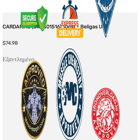
CARDARINE (GW-501516) 10mg - Beligas USA
$
74.98
Εξαντλημένο