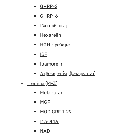
GHRP-2
GHRP-6
Γλουταθειόνη
Hexarelin
HGH-θραύσμα
IGF
Ipamorelin
Λεβοκαρνιτίνη (L-καρνιτίνη)
Πεπτίδια (M-Z)
Melanotan
MGF
MOD GRF 1-29
Γ ΛΟΓΙΑ
NAD