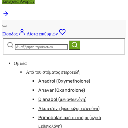
Συνέχεια Αγορών
Είσοδος
Λίστα επιθυμιών
Αναζήτηση
Αναζήτηση
για:
Ομιλία
Από του στόματος στεροειδή
Anadrol (Oxymetholone)
Anavar (Oxandrolone)
Dianabol (μεθανδιενόνη)
Αλοτεστίνη (φλουοξυμεστερόνη)
Primobolan από το στόμα (οξική
μεθενολόνη)