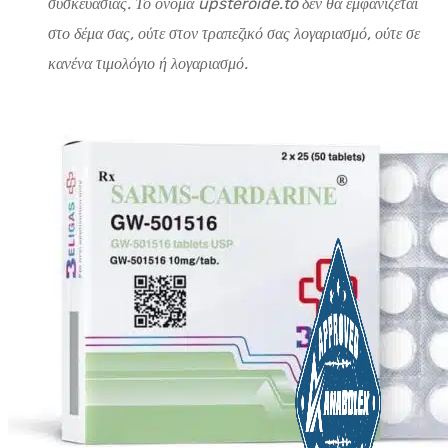
συσκευασίας. Το όνομα upsteroide.to δεν θα εμφανίζεται
στο δέμα σας, ούτε στον τραπεζικό σας λογαριασμό, ούτε σε
κανένα τιμολόγιο ή λογαριασμό.