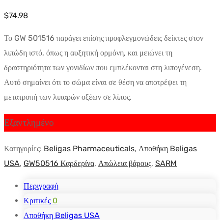
$
74.98
Το GW 501516 παράγει επίσης προφλεγμονώδεις δείκτες στον
λιπώδη ιστό, όπως η αυξητική ορμόνη, και μειώνει τη
δραστηριότητα των γονιδίων που εμπλέκονται στη λιπογένεση.
Αυτό σημαίνει ότι το σώμα είναι σε θέση να αποτρέψει τη
μετατροπή των λιπαρών οξέων σε λίπος.
Εξαντλημένο
Κατηγορίες:
Beligas Pharmaceuticals
,
Αποθήκη Beligas
USA
,
GW50516 Καρδερίνα
,
Απώλεια βάρους
,
SARM
Περιγραφή
Κριτικές
0
Αποθήκη Beligas USA