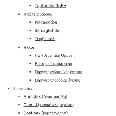
Triptorelin GnRH
Απώλεια βάρους
Ρετατρουτίδη
Semaglutide
Τειρζεπατίδη
Άλλοι
HGH Αυξητική Ορμόνη
Βακτηριοστατικό νερό
Σύριγγες ενδομυϊκής ένεσης
Σύριγγες υποδόριας ένεσης
Προστασίες
Arimidex (Αναστραζόλη)
Clomid (κιτρικό κλομιφαίνιο)
Dostinex (καμπεργολίνη)