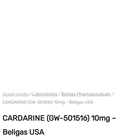
WH ΗΠΑ BELIGAS
Αρχική σελίδα
/
Laboratoires
/
Beligas Pharmaceuticals
/
CARDARINE (GW-501516) 10mg – Beligas USA
CARDARINE (GW-501516) 10mg –
Beligas USA