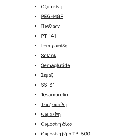
Οξυτοκίνη
PEG-MGF
Πινέλαον
PT-141
Ρετατρουτίδη
Selank
Semaglutide
Σέμαξ
SS-31
Tesamorelin
Τειρζεπατίδη
Θυμαλίνη
Θυμοσίνη άλφα
Θυμοσίνη βήτα TB-500