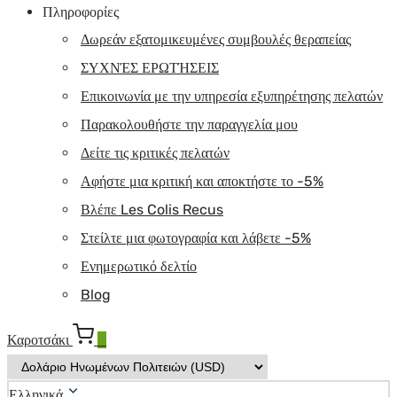
Πληροφορίες
Δωρεάν εξατομικευμένες συμβουλές θεραπείας
ΣΥΧΝΈΣ ΕΡΩΤΉΣΕΙΣ
Επικοινωνία με την υπηρεσία εξυπηρέτησης πελατών
Παρακολουθήστε την παραγγελία μου
Δείτε τις κριτικές πελατών
Αφήστε μια κριτική και αποκτήστε το -5%
Βλέπε Les Colis Recus
Στείλτε μια φωτογραφία και λάβετε -5%
Ενημερωτικό δελτίο
Blog
Καροτσάκι
0
Ελληνικά