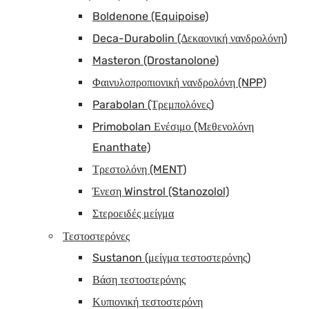
Boldenone (Equipoise)
Deca-Durabolin (Δεκαονική νανδρολόνη)
Masteron (Drostanolone)
Φαινυλοπροπιονική νανδρολόνη (NPP)
Parabolan (Τρεμπολόνες)
Primobolan Ενέσιμο (Μεθενολόνη
Enanthate)
Τρεστολόνη (MENT)
Ένεση Winstrol (Stanozolol)
Στεροειδές μείγμα
Τεστοστερόνες
Sustanon (μείγμα τεστοστερόνης)
Βάση τεστοστερόνης
Κυπιονική τεστοστερόνη