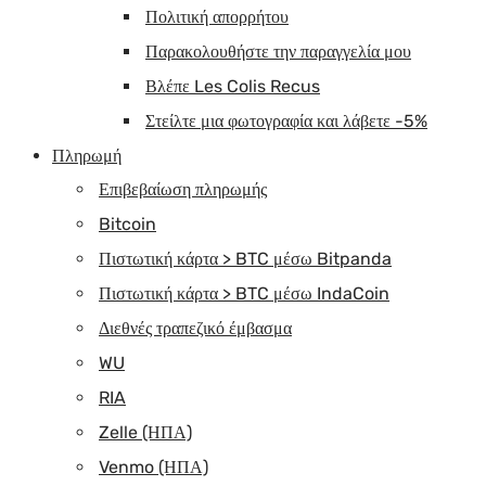
Πολιτική απορρήτου
Παρακολουθήστε την παραγγελία μου
Βλέπε Les Colis Recus
Στείλτε μια φωτογραφία και λάβετε -5%
Πληρωμή
Επιβεβαίωση πληρωμής
Bitcoin
Πιστωτική κάρτα > BTC μέσω Bitpanda
Πιστωτική κάρτα > BTC μέσω IndaCoin
Διεθνές τραπεζικό έμβασμα
WU
RIA
Zelle (ΗΠΑ)
Venmo (ΗΠΑ)