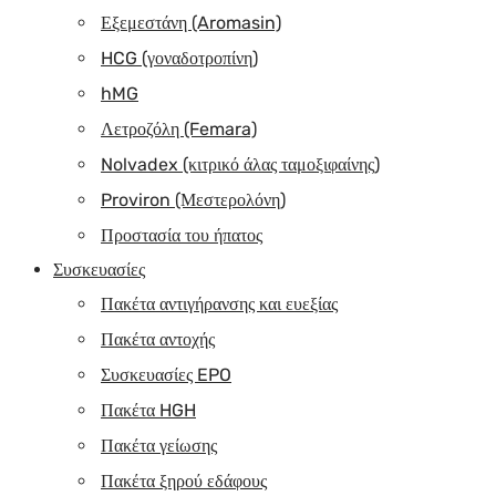
Εξεμεστάνη (Aromasin)
HCG (γοναδοτροπίνη)
hMG
Λετροζόλη (Femara)
Nolvadex (κιτρικό άλας ταμοξιφαίνης)
Proviron (Μεστερολόνη)
Προστασία του ήπατος
Συσκευασίες
Πακέτα αντιγήρανσης και ευεξίας
Πακέτα αντοχής
Συσκευασίες EPO
Πακέτα HGH
Πακέτα γείωσης
Πακέτα ξηρού εδάφους