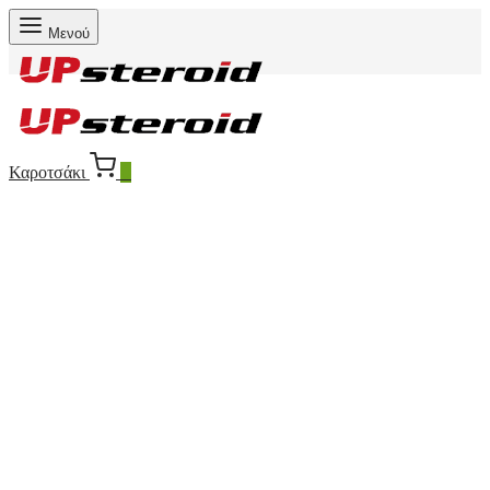
Μενού
Καροτσάκι
0