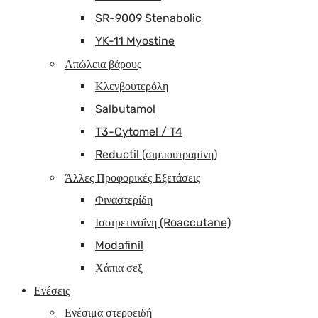
SR-9009 Stenabolic
YK-11 Myostine
Απώλεια βάρους
Κλενβουτερόλη
Salbutamol
T3-Cytomel / T4
Reductil (σιμπουτραμίνη)
Άλλες Προφορικές Εξετάσεις
Φιναστερίδη
Ισοτρετινοΐνη (Roaccutane)
Modafinil
Χάπια σεξ
Ενέσεις
Ενέσιμα στεροειδή