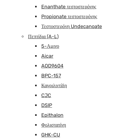
Enanthate τεστοστερόνης
Propionate τεστοστερόνης
Τεστοστερόνη Undecanoate
Πεπτίδια (A-L)
5-Αμινο
Aicar
AOD9604
BPC-157
Καγριλιντίδη
CJC
DSIP
Epithalon
Φολιστατίνη
GHK-CU