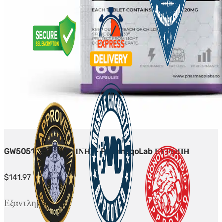
GW50516 (ΚΑΡΔΑΡΙΝΗ) - PharmaqoLab ΕΥΡΩΠΗ
$
141.97
Εξαντλημένο