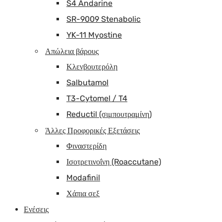
S4 Andarine
SR-9009 Stenabolic
YK-11 Myostine
Απώλεια βάρους
Κλενβουτερόλη
Salbutamol
T3-Cytomel / T4
Reductil (σιμπουτραμίνη)
Άλλες Προφορικές Εξετάσεις
Φιναστερίδη
Ισοτρετινοΐνη (Roaccutane)
Modafinil
Χάπια σεξ
Ενέσεις