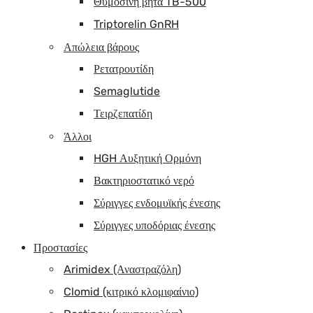
Θυμοσίνη βήτα TB-500
Triptorelin GnRH
Απώλεια βάρους
Ρετατρουτίδη
Semaglutide
Τειρζεπατίδη
Άλλοι
HGH Αυξητική Ορμόνη
Βακτηριοστατικό νερό
Σύριγγες ενδομυϊκής ένεσης
Σύριγγες υποδόριας ένεσης
Προστασίες
Arimidex (Αναστραζόλη)
Clomid (κιτρικό κλομιφαίνιο)