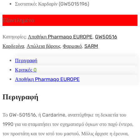
Συστατικό:
Καρδαρίν
(
GW5015196
)
Εξαντλημένο
Κατηγορίες:
Αποθήκη Pharmaqo EUROPE
,
GW50516
Καρδερίνα
,
Απώλεια βάρους
,
Φαρμακό
,
SARM
Περιγραφή
Κριτικές
0
Αποθήκη Pharmaqo EUROPE
Περιγραφή
Το GW-501516, ή Cardarine, αναπτύχθηκε τη δεκαετία του
1990 για να σταματήσει τον σχηματισμό όγκων στο παχύ έντερο,
τον προστάτη και τον ιστό του μαστού. Μόλις άρχισε η έρευνα,