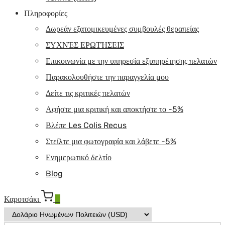
Πληροφορίες
Δωρεάν εξατομικευμένες συμβουλές θεραπείας
ΣΥΧΝΈΣ ΕΡΩΤΉΣΕΙΣ
Επικοινωνία με την υπηρεσία εξυπηρέτησης πελατών
Παρακολουθήστε την παραγγελία μου
Δείτε τις κριτικές πελατών
Αφήστε μια κριτική και αποκτήστε το -5%
Βλέπε Les Colis Recus
Στείλτε μια φωτογραφία και λάβετε -5%
Ενημερωτικό δελτίο
Blog
Καροτσάκι
0