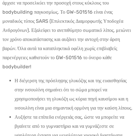
άρχισε να προσελκύει την προσοχή στους κύκλους του
bodybuilding παγκοσμίως. Το GW-501516 είναι ένας
μοναδικός τύπος SARS (Επιλεκτικός Διαμορφωτής Υποδοχέα
Ανδρογόνων). Εξαλείφει το ανεπιθύμητο σωματικό λίπος, μειώνει
τον χρόνο αποκατάστασης και αυξάνει την αντοχή στην άρση
βαρών. Όλα αυτά τα καταπληκτικά οφέλη χωρίς επιβλαβείς
παρενέργειες καθιστούν το GW-501516 το όνειρο κάθε
bodybuilder!
Η διέγερση της πρόσληψης γλυκόζης και της ευαισθησίας
στην ινσουλίνη σημαίνει ότι το σώμα μπορεί να
χρησιμοποιήσει τη γλυκόζη ως κύρια πηγή καυσίμου και η
ινσουλίνη είναι μια σημαντική ορμόνη για την καύση λίπους.
Αυξήστε τα επίπεδα ενέργειάς σας, ώστε να μπορείτε να
βγαίνετε από το γυμναστήριο και να γυμνάζεστε σε
υψηλότερη ένταση για μεγαλύτερα χρονικά διαστήματα.