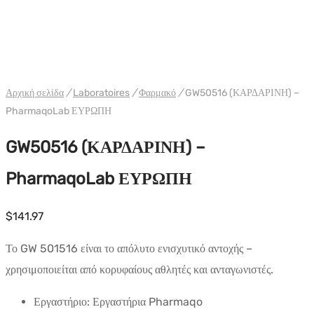
WH PHARMAQO ΕΕ
Αρχική σελίδα
/
Laboratoires
/
Φαρμακό
/
GW50516 (ΚΑΡΔΑΡΙΝΗ) –
PharmaqoLab ΕΥΡΩΠΗ
GW50516 (ΚΑΡΔΑΡΙΝΗ) –
PharmaqoLab ΕΥΡΩΠΗ
$
141.97
Το GW 501516 είναι το απόλυτο ενισχυτικό αντοχής –
χρησιμοποιείται από κορυφαίους αθλητές και ανταγωνιστές.
Εργαστήριο:
Εργαστήρια Pharmaqo