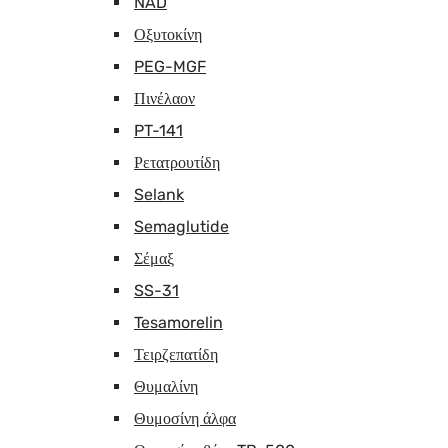
NAD
Οξυτοκίνη
PEG-MGF
Πινέλαον
PT-141
Ρετατρουτίδη
Selank
Semaglutide
Σέμαξ
SS-31
Tesamorelin
Τειρζεπατίδη
Θυμαλίνη
Θυμοσίνη άλφα