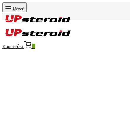
Μενού
Καροτσάκι
0