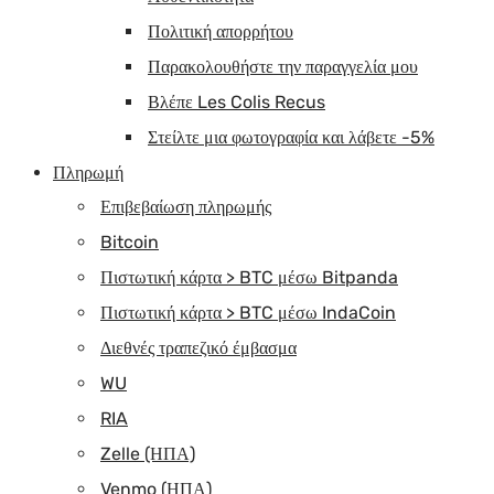
Πολιτική απορρήτου
Παρακολουθήστε την παραγγελία μου
Βλέπε Les Colis Recus
Στείλτε μια φωτογραφία και λάβετε -5%
Πληρωμή
Επιβεβαίωση πληρωμής
Bitcoin
Πιστωτική κάρτα > BTC μέσω Bitpanda
Πιστωτική κάρτα > BTC μέσω IndaCoin
Διεθνές τραπεζικό έμβασμα
WU
RIA
Zelle (ΗΠΑ)
Venmo (ΗΠΑ)