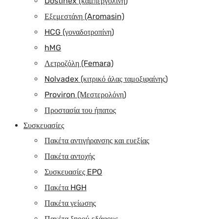
Dostinex (καμπεργολίνη)
Εξεμεστάνη (Aromasin)
HCG (γοναδοτροπίνη)
hMG
Λετροζόλη (Femara)
Nolvadex (κιτρικό άλας ταμοξιφαίνης)
Proviron (Μεστερολόνη)
Προστασία του ήπατος
Συσκευασίες
Πακέτα αντιγήρανσης και ευεξίας
Πακέτα αντοχής
Συσκευασίες EPO
Πακέτα HGH
Πακέτα γείωσης
Πακέτα ξηρού εδάφους