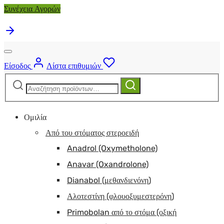
Συνέχεια Αγορών
Είσοδος
Λίστα επιθυμιών
Αναζήτηση
Αναζήτηση
για:
Ομιλία
Από του στόματος στεροειδή
Anadrol (Oxymetholone)
Anavar (Oxandrolone)
Dianabol (μεθανδιενόνη)
Αλοτεστίνη (φλουοξυμεστερόνη)
Primobolan από το στόμα (οξική