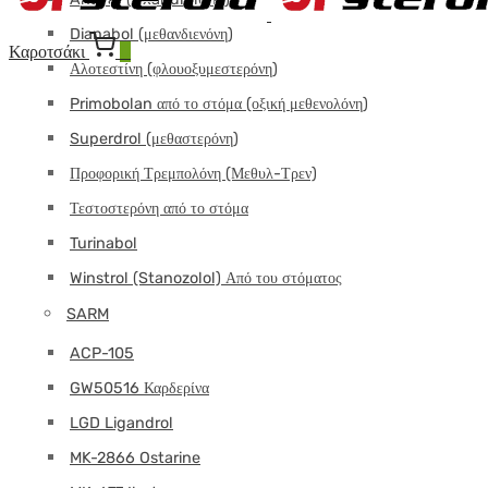
Dianabol (μεθανδιενόνη)
Καροτσάκι
0
Αλοτεστίνη (φλουοξυμεστερόνη)
Primobolan από το στόμα (οξική μεθενολόνη)
Superdrol (μεθαστερόνη)
Προφορική Τρεμπολόνη (Μεθυλ-Τρεν)
Τεστοστερόνη από το στόμα
Turinabol
Winstrol (Stanozolol) Από του στόματος
SARM
ACP-105
GW50516 Καρδερίνα
LGD Ligandrol
MK-2866 Ostarine