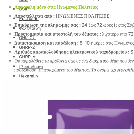
Αποστολή μόνο στις Ηνωμένες Πολιτείες
DSIP
Αποστέλλεται από :
ΗΝΩΜΕΝΕΣ ΠΟΛΙΤΕΙΕΣ
Epithalon
Επικύρωση της πληρωμής σας :
24 έως 72 ώρες (εκτός Σα
Φολιστατίνη
Προετοιμασία και αποστολή του δέματος :
λιγότερο από 72
GHK-CU
Διαμετακόμιση και παράδοση :
8-10 ημέρες στις Ηνωμένες 
GHRP-2
Αριθμός παρακολούθησης ηλεκτρονικού ταχυδρομείου :
3
GHRP-6
Θα παραλάβετε τα προϊόντα σας σε ένα διακριτικό δέμα που δε
Γλουταθειόνη
προδώσουν το περιεχόμενο του δέματος. Το όνομα upsteroide 
Hexarelin
HGH-θραύσμα
IGF
Ipamorelin
Λεβοκαρνιτίνη (L-καρνιτίνη)
Πεπτίδια (M-Z)