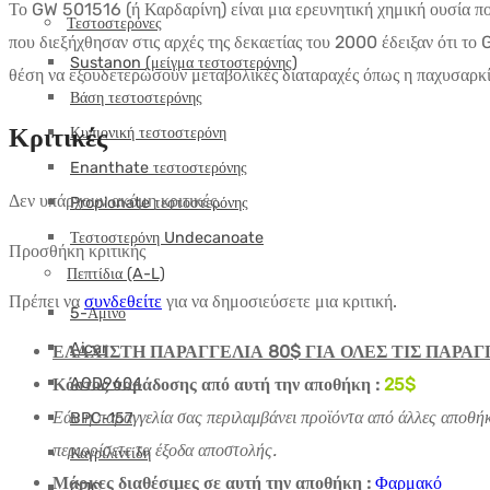
Το GW 501516 (ή Καρδαρίνη) είναι μια ερευνητική χημική ουσία πο
Τεστοστερόνες
που διεξήχθησαν στις αρχές της δεκαετίας του 2000 έδειξαν ότι 
Sustanon (μείγμα τεστοστερόνης)
θέση να εξουδετερώσουν μεταβολικές διαταραχές όπως η παχυσαρκί
Βάση τεστοστερόνης
Κριτικές
Κυπιονική τεστοστερόνη
Enanthate τεστοστερόνης
Δεν υπάρχουν ακόμη κριτικές.
Propionate τεστοστερόνης
Τεστοστερόνη Undecanoate
Προσθήκη κριτικής
Πεπτίδια (A-L)
Πρέπει να
συνδεθείτε
για να δημοσιεύσετε μια κριτική.
5-Αμινο
Aicar
ΕΛΑΧΙΣΤΗ ΠΑΡΑΓΓΕΛΙΑ 80$ ΓΙΑ ΟΛΕΣ ΤΙΣ ΠΑΡΑΓ
AOD9604
Κόστος παράδοσης από αυτή την αποθήκη :
25
$
Εάν η παραγγελία σας περιλαμβάνει προϊόντα από άλλες αποθήκ
BPC-157
περιορίσετε τα έξοδα αποστολής.
Καγριλιντίδη
Μάρκες διαθέσιμες σε αυτή την αποθήκη :
Φαρμακό
CJC