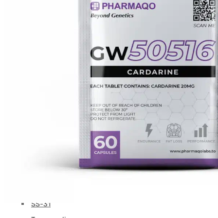
Melanotan
MGF
MOD GRF 1-29
Γ ΛΟΓΙΑ
NAD
Οξυτοκίνη
PEG-MGF
Πινέλαον
PT-141
Ρετατρουτίδη
Selank
Semaglutide
Σέμαξ
SS-31