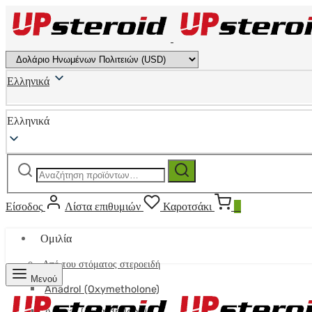
Ελληνικά
Ελληνικά
Αναζήτηση
Αναζήτηση
για:
Είσοδος
Λίστα επιθυμιών
Καροτσάκι
0
Ομιλία
Από του στόματος στεροειδή
Μενού
Anadrol (Oxymetholone)
Anavar (Oxandrolone)