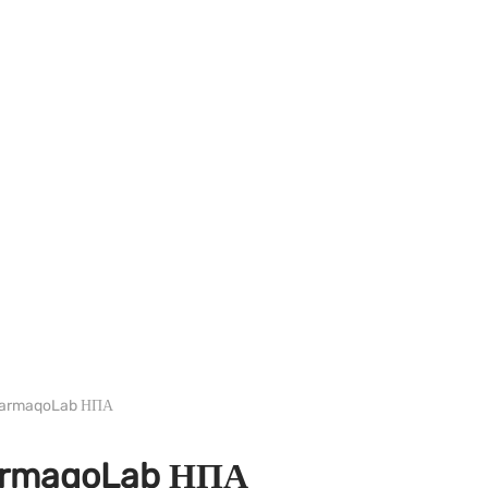
WH PHARMAQO ΗΠΑ
harmaqoLab ΗΠΑ
armaqoLab ΗΠΑ