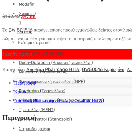
Modafinil
Χάπια σεξ
Αρχική
Η
$
132.42
$
97.88
τιμή:
τρέχουσα
Το GW 501516 παράγει επίσης προφλεγμονώδεις δείκτες στον λιπώδη
Ενέσεις
$132.42.
τιμή
σώμα είναι σε θέση να αποτρέψει τη μετατροπή των λιπαρών οξέων 
είναι:
Ενέσιμα στεροειδή
$97.88.
Boldenone (Equipoise)
Εξαντλημένο
Deca-Durabolin (Δεκαονική νανδρολόνη)
Κατηγορίες:
Αποθήκη Pharmaqo ΗΠΑ
,
GW50516 Καρδερίνα
,
Απ
Masteron (Drostanolone)
Φαινυλοπροπιονική νανδρολόνη (NPP)
Περιγραφή
Parabolan (Τρεμπολόνες)
Κριτικές
0
Primobolan Ενέσιμο (Μεθενολόνη Enanthate)
Αποθήκη Pharmaqo ΗΠΑ (ΕΓΧΩΡΙΑ ΗΠΑ)
Τρεστολόνη (MENT)
Περιγραφή
Ένεση Winstrol (Stanozolol)
Στεροειδές μείγμα