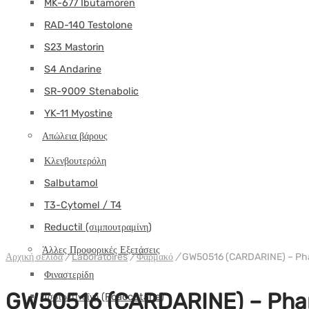
MK-677 Ibutamoren
RAD-140 Testolone
S23 Mastorin
S4 Andarine
SR-9009 Stenabolic
YK-11 Myostine
Απώλεια βάρους
Κλενβουτερόλη
Salbutamol
T3-Cytomel / T4
Reductil (σιμπουτραμίνη)
Άλλες Προφορικές Εξετάσεις
Αρχική σελίδα
/
Laboratoires
/
Φαρμακό
/
GW50516 (CARDARINE) – P
Φιναστερίδη
GW50516 (CARDARINE) – Ph
Ισοτρετινοΐνη (Roaccutane)