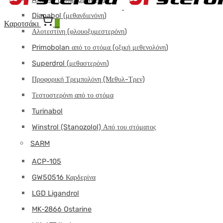
Dianabol (μεθανδιενόνη)
Καροτσάκι
0
Αλοτεστίνη (φλουοξυμεστερόνη)
Primobolan από το στόμα (οξική μεθενολόνη)
Superdrol (μεθαστερόνη)
Προφορική Τρεμπολόνη (Μεθυλ-Τρεν)
Τεστοστερόνη από το στόμα
Turinabol
Winstrol (Stanozolol) Από του στόματος
SARM
ACP-105
GW50516 Καρδερίνα
LGD Ligandrol
MK-2866 Ostarine