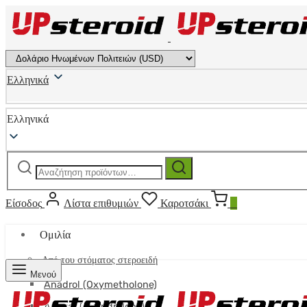
Ελληνικά
Ελληνικά
Αναζήτηση
Αναζήτηση
για:
Είσοδος
Λίστα επιθυμιών
Καροτσάκι
0
Ομιλία
Από του στόματος στεροειδή
Μενού
Anadrol (Oxymetholone)
Anavar (Oxandrolone)