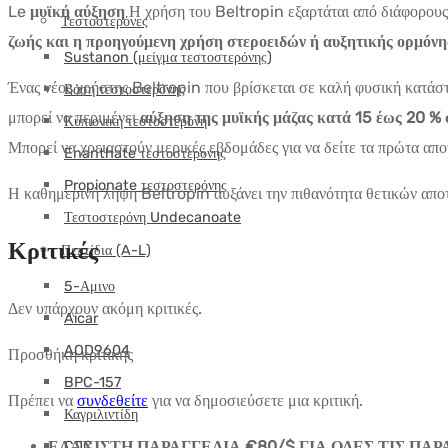
Le
μυϊκή αύξηση
Η χρήση του Beltropin εξαρτάται από διάφορους
Τεστοστερόνες
ζωής και η προηγούμενη χρήση στεροειδών ή αυξητικής ορμόνη
Sustanon (μείγμα τεστοστερόνης)
Ένας νέος χρήστης Beltropin που βρίσκεται σε καλή φυσική κατάστ
Βάση τεστοστερόνης
μπορεί να περιμένει
αύξηση της μυϊκής μάζας κατά 15 έως 20 % 
Κυπιονική τεστοστερόνη
Μπορεί να χρειαστούν μερικές εβδομάδες για να δείτε τα πρώτα απ
Enanthate τεστοστερόνης
Propionate τεστοστερόνης
Η καθημερινή λήψη Beltropin αυξάνει την πιθανότητα θετικών απο
Τεστοστερόνη Undecanoate
Κριτικές
Πεπτίδια (A-L)
5-Αμινο
Δεν υπάρχουν ακόμη κριτικές.
Aicar
AOD9604
Προσθήκη κριτικής
BPC-157
Πρέπει να
συνδεθείτε
για να δημοσιεύσετε μια κριτική.
Καγριλιντίδη
ΕΛΑΧΙΣΤΗ ΠΑΡΑΓΓΕΛΙΑ €80/$ ΓΙΑ ΟΛΕΣ ΤΙΣ ΠΑΡ
CJC