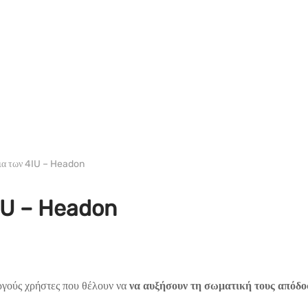
ΦΑΡΜΑ/SHREE/POWERBOLIC
ια των 4IU – Headon
IU – Headon
εργούς χρήστες που θέλουν να
να αυξήσουν τη σωματική τους απόδ