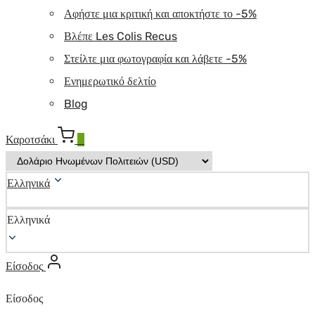
Αφήστε μια κριτική και αποκτήστε το -5%
Βλέπε Les Colis Recus
Στείλτε μια φωτογραφία και λάβετε -5%
Ενημερωτικό δελτίο
Blog
Καροτσάκι
0
Ελληνικά
Ελληνικά
Είσοδος
Είσοδος