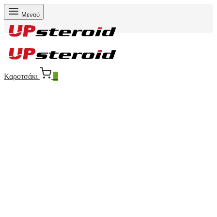
Μενού
Καροτσάκι
0