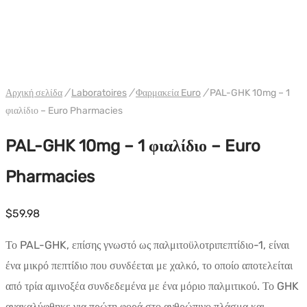
WH EURO-PHARMA
Αρχική σελίδα
/
Laboratoires
/
Φαρμακεία Euro
/
PAL-GHK 10mg – 1
φιαλίδιο – Euro Pharmacies
PAL-GHK 10mg – 1 φιαλίδιο – Euro
Pharmacies
$
59.98
Το PAL-GHK, επίσης γνωστό ως παλμιτοϋλοτριπεπτίδιο-1, είναι
ένα μικρό πεπτίδιο που συνδέεται με χαλκό, το οποίο αποτελείται
από τρία αμινοξέα συνδεδεμένα με ένα μόριο παλμιτικού. Το GHK
ανακαλύφθηκε για πρώτη φορά στο ανθρώπινο πλάσμα και