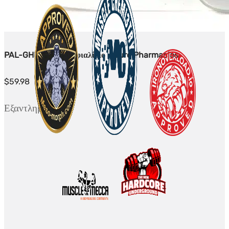
PAL-GHK 10mg - 1 φιαλίδιο - Euro Pharmacies
$
59.98
Εξαντλημένο