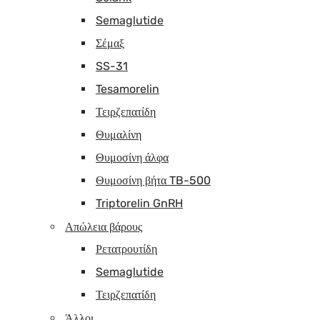
Semaglutide
Σέμαξ
SS-31
Tesamorelin
Τειρζεπατίδη
Θυμαλίνη
Θυμοσίνη άλφα
Θυμοσίνη βήτα TB-500
Triptorelin GnRH
Απώλεια βάρους
Ρετατρουτίδη
Semaglutide
Τειρζεπατίδη
Άλλοι