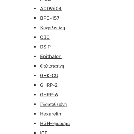
AOD9604
BPC-157
Καγριλιντίδη
CJC
DSIP
Epithalon
Φολιστατίνη
GHK-CU
GHRP-2
GHRP-6
Γλουταθειόνη
Hexarelin
HGH-θραύσμα
IGF