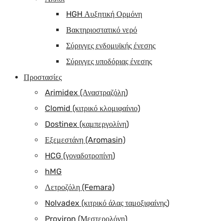
HGH Αυξητική Ορμόνη
Βακτηριοστατικό νερό
Σύριγγες ενδομυϊκής ένεσης
Σύριγγες υποδόριας ένεσης
Προστασίες
Arimidex (Αναστραζόλη)
Clomid (κιτρικό κλομιφαίνιο)
Dostinex (καμπεργολίνη)
Εξεμεστάνη (Aromasin)
HCG (γοναδοτροπίνη)
hMG
Λετροζόλη (Femara)
Nolvadex (κιτρικό άλας ταμοξιφαίνης)
Proviron (Μεστερολόνη)