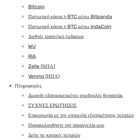
Bitcoin
Πιστωτική κάρτα > BTC μέσω Bitpanda
Πιστωτική κάρτα > BTC μέσω IndaCoin
Διεθνές τραπεζικό έμβασμα
WU
RIA
Zelle (ΗΠΑ)
Venmo (ΗΠΑ)
Πληροφορίες
Δωρεάν εξατομικευμένες συμβουλές θεραπείας
ΣΥΧΝΈΣ ΕΡΩΤΉΣΕΙΣ
Επικοινωνία με την υπηρεσία εξυπηρέτησης πελατών
Παρακολουθήστε την παραγγελία μου
Δείτε τις κριτικές πελατών