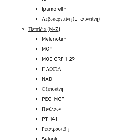
Ipamorelin
Λεβοκαρνιτίνη (L-καρνιτίνη)
Πεπτίδια (M-Z)
Melanotan
MGF
MOD GRF 1-29
Γ ΛΟΓΙΑ
NAD
Οξυτοκίνη
PEG-MGF
Πινέλαον
PT-141
Ρετατρουτίδη
Selank