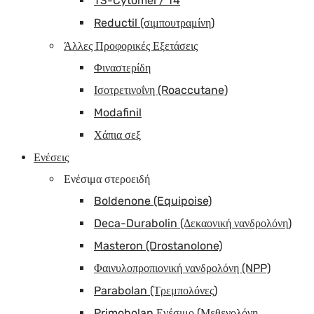
T3-Cytomel / T4
Reductil (σιμπουτραμίνη)
Άλλες Προφορικές Εξετάσεις
Φιναστερίδη
Ισοτρετινοΐνη (Roaccutane)
Modafinil
Χάπια σεξ
Ενέσεις
Ενέσιμα στεροειδή
Boldenone (Equipoise)
Deca-Durabolin (Δεκαονική νανδρολόνη)
Masteron (Drostanolone)
Φαινυλοπροπιονική νανδρολόνη (NPP)
Parabolan (Τρεμπολόνες)
Primobolan Ενέσιμο (Μεθενολόνη