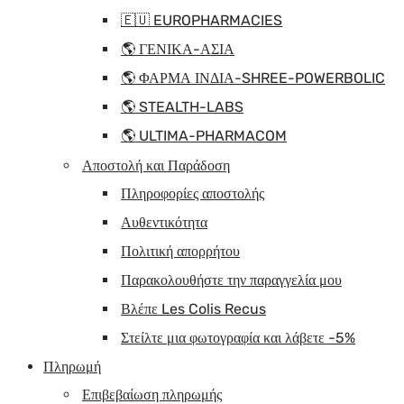
🇪🇺 EUROPHARMACIES
🌎 ΓΕΝΙΚΑ-ΑΣΙΑ
🌎 ΦΑΡΜΑ ΙΝΔΙΑ-SHREE-POWERBOLIC
🌎 STEALTH-LABS
🌎 ULTIMA-PHARMACOM
Αποστολή και Παράδοση
Πληροφορίες αποστολής
Αυθεντικότητα
Πολιτική απορρήτου
Παρακολουθήστε την παραγγελία μου
Βλέπε Les Colis Recus
Στείλτε μια φωτογραφία και λάβετε -5%
Πληρωμή
Επιβεβαίωση πληρωμής