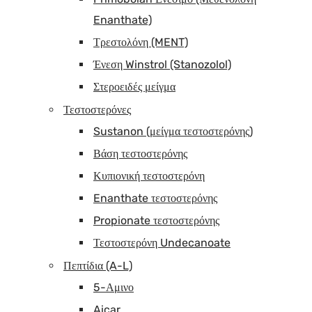
Enanthate)
Τρεστολόνη (MENT)
Ένεση Winstrol (Stanozolol)
Στεροειδές μείγμα
Τεστοστερόνες
Sustanon (μείγμα τεστοστερόνης)
Βάση τεστοστερόνης
Κυπιονική τεστοστερόνη
Enanthate τεστοστερόνης
Propionate τεστοστερόνης
Τεστοστερόνη Undecanoate
Πεπτίδια (A-L)
5-Αμινο
Aicar