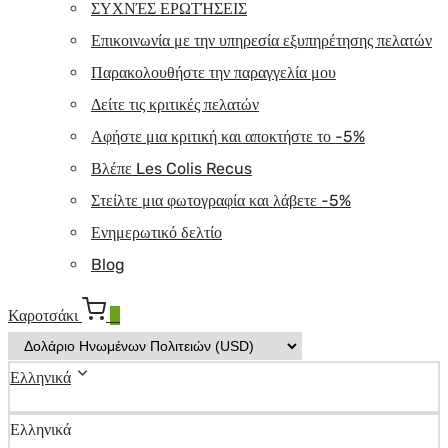
ΣΥΧΝΈΣ ΕΡΩΤΉΣΕΙΣ
Επικοινωνία με την υπηρεσία εξυπηρέτησης πελατών
Παρακολουθήστε την παραγγελία μου
Δείτε τις κριτικές πελατών
Αφήστε μια κριτική και αποκτήστε το -5%
Βλέπε Les Colis Recus
Στείλτε μια φωτογραφία και λάβετε -5%
Ενημερωτικό δελτίο
Blog
Καροτσάκι
0
Ελληνικά
Ελληνικά