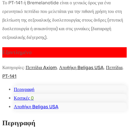
Το PT-141 ή Bremelanotide είναι ο γενικός όρος για ένα
$56.61.
τιμή
ερευνητικό πεπτίδιο που μελετάται για την πιθανή χρήση του στη
είναι:
βελτίωση της σεξουαλικής δυσλειτουργίας στους άνδρες (στυτική
$40.44.
δυσλειτουργία ή ανικανότητα) και στις γυναίκες (διαταραχή
σεξουαλικής διέγερσης).
Εξαντλημένο
Κατηγορίες:
Πεπτίδια Axiom
,
Αποθήκη Beligas USA
,
Πεπτίδια
,
PT-141
Περιγραφή
Κριτικές
0
Αποθήκη Beligas USA
Περιγραφή