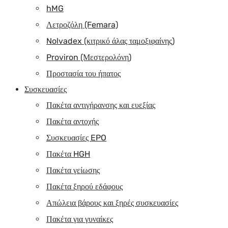
hMG
Λετροζόλη (Femara)
Nolvadex (κιτρικό άλας ταμοξιφαίνης)
Proviron (Μεστερολόνη)
Προστασία του ήπατος
Συσκευασίες
Πακέτα αντιγήρανσης και ευεξίας
Πακέτα αντοχής
Συσκευασίες EPO
Πακέτα HGH
Πακέτα γείωσης
Πακέτα ξηρού εδάφους
Απώλεια βάρους και ξηρές συσκευασίες
Πακέτα για γυναίκες