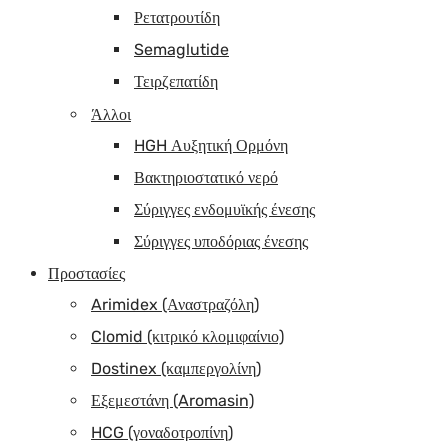
Ρετατρουτίδη
Semaglutide
Τειρζεπατίδη
Άλλοι
HGH Αυξητική Ορμόνη
Βακτηριοστατικό νερό
Σύριγγες ενδομυϊκής ένεσης
Σύριγγες υποδόριας ένεσης
Προστασίες
Arimidex (Αναστραζόλη)
Clomid (κιτρικό κλομιφαίνιο)
Dostinex (καμπεργολίνη)
Εξεμεστάνη (Aromasin)
HCG (γοναδοτροπίνη)