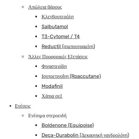
Απώλεια βάρους
Κλενβουτερόλη
Salbutamol
T3-Cytomel / T4
Reductil (σιμπουτραμίνη)
Άλλες Προφορικές Εξετάσεις
Φιναστερίδη
Ισοτρετινοΐνη (Roaccutane)
Modafinil
Χάπια σεξ
Ενέσεις
Ενέσιμα στεροειδή
Boldenone (Equipoise)
Deca-Durabolin (Δεκαονική νανδρολόνη)