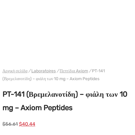
WH ΗΠΑ BELIGAS
Αρχική σελίδα
/
Laboratoires
/
Πεπτίδια Axiom
/
PT-141
(Βρεμελανοτίδη) – φιάλη των 10 mg – Axiom Peptides
PT-141 (Βρεμελανοτίδη) – φιάλη των 10
mg – Axiom Peptides
Αρχική
Η
$
56.61
$
40.44
τιμή:
τρέχουσα