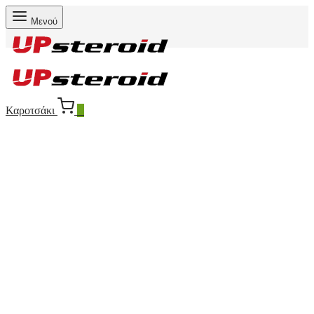
Μενού
Καροτσάκι
0