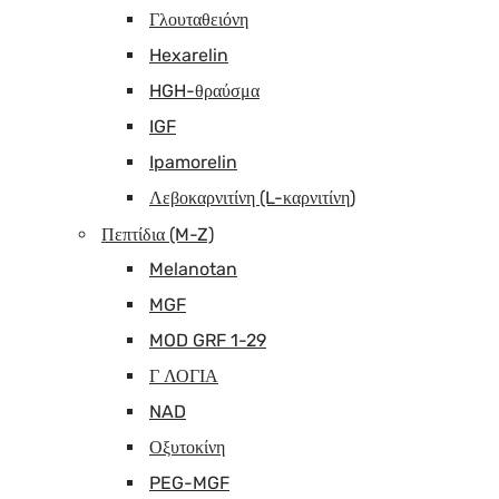
Γλουταθειόνη
Hexarelin
HGH-θραύσμα
IGF
Ipamorelin
Λεβοκαρνιτίνη (L-καρνιτίνη)
Πεπτίδια (M-Z)
Melanotan
MGF
MOD GRF 1-29
Γ ΛΟΓΙΑ
NAD
Οξυτοκίνη
PEG-MGF