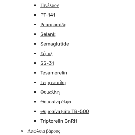
Πινέλαον
PT-141
Ρετατρουτίδη
Selank
Semaglutide
Σέμαξ
SS-31
Tesamorelin
Τειρζεπατίδη
Θυμαλίνη
Θυμοσίνη άλφα
Θυμοσίνη βήτα TB-500
Triptorelin GnRH
Απώλεια βάρους