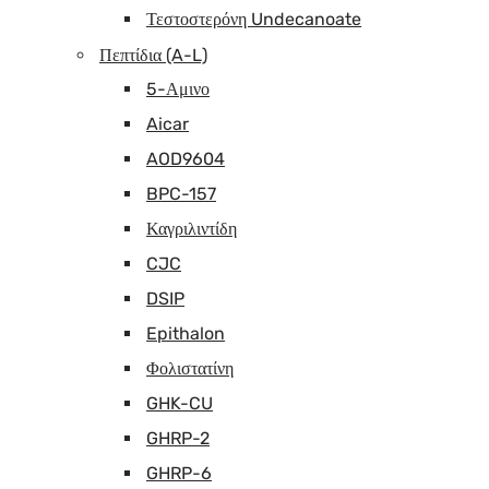
Τεστοστερόνη Undecanoate
Πεπτίδια (A-L)
5-Αμινο
Aicar
AOD9604
BPC-157
Καγριλιντίδη
CJC
DSIP
Epithalon
Φολιστατίνη
GHK-CU
GHRP-2
GHRP-6