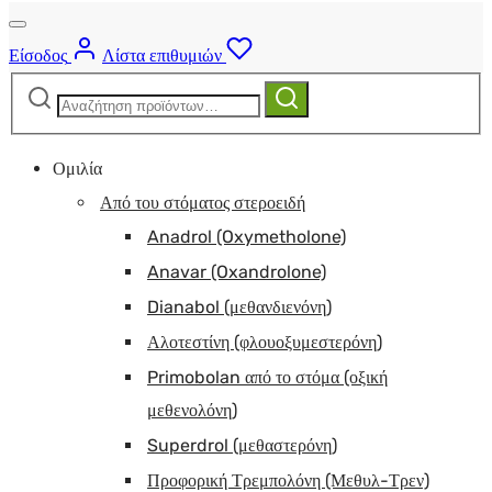
Είσοδος
Λίστα επιθυμιών
Αναζήτηση
Αναζήτηση
για:
Ομιλία
Από του στόματος στεροειδή
Anadrol (Oxymetholone)
Anavar (Oxandrolone)
Dianabol (μεθανδιενόνη)
Αλοτεστίνη (φλουοξυμεστερόνη)
Primobolan από το στόμα (οξική
μεθενολόνη)
Superdrol (μεθαστερόνη)
Προφορική Τρεμπολόνη (Μεθυλ-Τρεν)