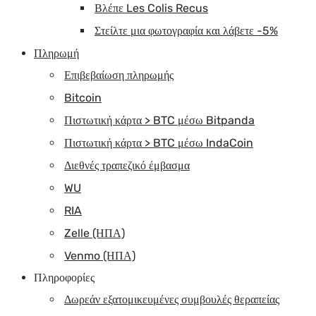
Βλέπε Les Colis Recus
Στείλτε μια φωτογραφία και λάβετε -5%
Πληρωμή
Επιβεβαίωση πληρωμής
Bitcoin
Πιστωτική κάρτα > BTC μέσω Bitpanda
Πιστωτική κάρτα > BTC μέσω IndaCoin
Διεθνές τραπεζικό έμβασμα
WU
RIA
Zelle (ΗΠΑ)
Venmo (ΗΠΑ)
Πληροφορίες
Δωρεάν εξατομικευμένες συμβουλές θεραπείας