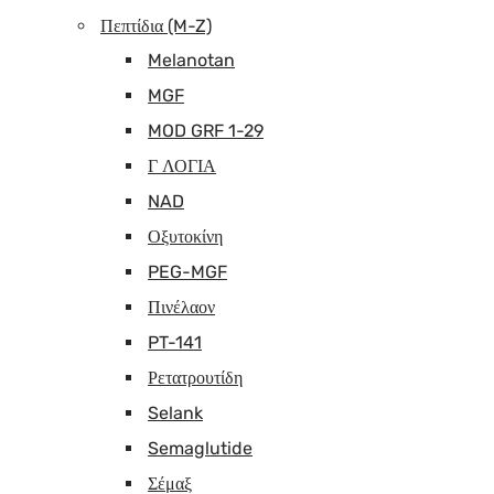
Πεπτίδια (M-Z)
Melanotan
MGF
MOD GRF 1-29
Γ ΛΟΓΙΑ
NAD
Οξυτοκίνη
PEG-MGF
Πινέλαον
PT-141
Ρετατρουτίδη
Selank
Semaglutide
Σέμαξ