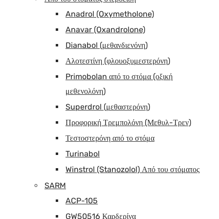
Anadrol (Oxymetholone)
Anavar (Oxandrolone)
Dianabol (μεθανδιενόνη)
Αλοτεστίνη (φλουοξυμεστερόνη)
Primobolan από το στόμα (οξική
μεθενολόνη)
Superdrol (μεθαστερόνη)
Προφορική Τρεμπολόνη (Μεθυλ-Τρεν)
Τεστοστερόνη από το στόμα
Turinabol
Winstrol (Stanozolol) Από του στόματος
SARM
ACP-105
GW50516 Καρδερίνα