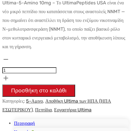
Ultima-5-Amino 10mg – Το UltimaPeptides USA είναι ένα
νέο μικρό πεπτίδιο που κατατάσσεται στους αναστολείς NNMT —
που σημαίνει ότι αναστέλλει τη δράση του ενζύμου νικοτιναμίδη
Ν-μεθυλοτρανσφεράση (NNMT), το οποίο παίζει βασικό ρόλο
στον κυτταρικό ενεργειακό μεταβολισμό, την αποθήκευση λίπους
και τη γήρανση.
Ultima-
5-
Amino
10mg
Προσθήκη στο καλάθι
-
Κατηγορίες:
5-Αμινο
,
Αποθήκη Ultima των ΗΠΑ (ΗΠΑ
UltimaPeptides
ΕΣΩΤΕΡΙΚΟΥ)
,
Πεπτίδια
,
Εργαστήρια Ultima
USA
ποσότητα
Περιγραφή