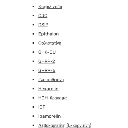
Καγριλιντίδη
CJC
DSIP
Epithalon
Φολιστατίνη
GHK-CU
GHRP-2
GHRP-6
Γλουταθειόνη
Hexarelin
HGH-θραύσμα
IGF
Ipamorelin
Λεβοκαρνιτίνη (L-καρνιτίνη)