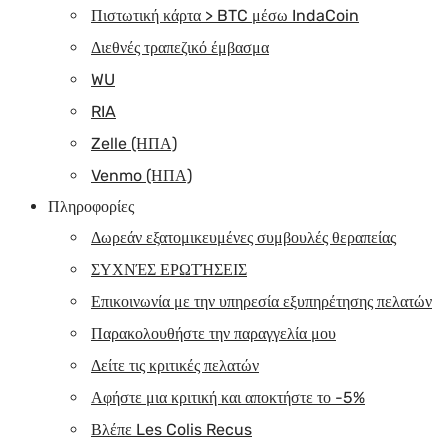
Πιστωτική κάρτα > BTC μέσω IndaCoin
Διεθνές τραπεζικό έμβασμα
WU
RIA
Zelle (ΗΠΑ)
Venmo (ΗΠΑ)
Πληροφορίες
Δωρεάν εξατομικευμένες συμβουλές θεραπείας
ΣΥΧΝΈΣ ΕΡΩΤΉΣΕΙΣ
Επικοινωνία με την υπηρεσία εξυπηρέτησης πελατών
Παρακολουθήστε την παραγγελία μου
Δείτε τις κριτικές πελατών
Αφήστε μια κριτική και αποκτήστε το -5%
Βλέπε Les Colis Recus