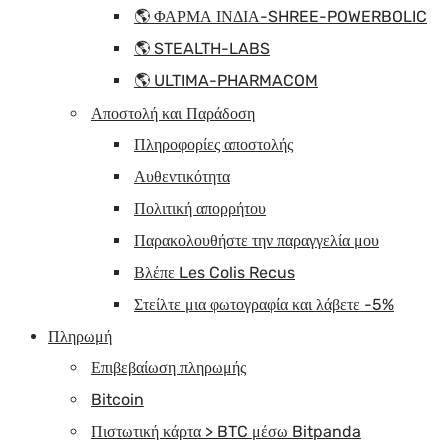
🌎 ΦΑΡΜΑ ΙΝΔΙΑ-SHREE-POWERBOLIC
🌎 STEALTH-LABS
🌎 ULTIMA-PHARMACOM
Αποστολή και Παράδοση
Πληροφορίες αποστολής
Αυθεντικότητα
Πολιτική απορρήτου
Παρακολουθήστε την παραγγελία μου
Βλέπε Les Colis Recus
Στείλτε μια φωτογραφία και λάβετε -5%
Πληρωμή
Επιβεβαίωση πληρωμής
Bitcoin
Πιστωτική κάρτα > BTC μέσω Bitpanda