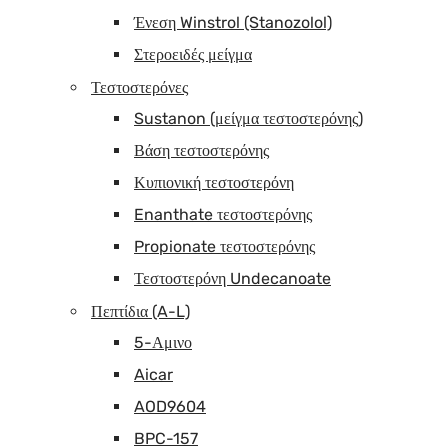
Ένεση Winstrol (Stanozolol)
Στεροειδές μείγμα
Τεστοστερόνες
Sustanon (μείγμα τεστοστερόνης)
Βάση τεστοστερόνης
Κυπιονική τεστοστερόνη
Enanthate τεστοστερόνης
Propionate τεστοστερόνης
Τεστοστερόνη Undecanoate
Πεπτίδια (A-L)
5-Αμινο
Aicar
AOD9604
BPC-157