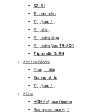
SS-31
Tesamorelin
Τειρζεπατίδη
Θυμαλίνη
Θυμοσίνη άλφα
Θυμοσίνη βήτα TB-500
Triptorelin GnRH
Απώλεια βάρους
Ρετατρουτίδη
Semaglutide
Τειρζεπατίδη
Άλλοι
HGH Αυξητική Ορμόνη
Βακτηριοστατικό νερό