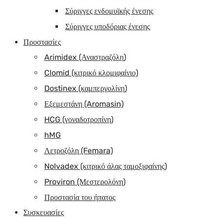
Σύριγγες ενδομυϊκής ένεσης
Σύριγγες υποδόριας ένεσης
Προστασίες
Arimidex (Αναστραζόλη)
Clomid (κιτρικό κλομιφαίνιο)
Dostinex (καμπεργολίνη)
Εξεμεστάνη (Aromasin)
HCG (γοναδοτροπίνη)
hMG
Λετροζόλη (Femara)
Nolvadex (κιτρικό άλας ταμοξιφαίνης)
Proviron (Μεστερολόνη)
Προστασία του ήπατος
Συσκευασίες