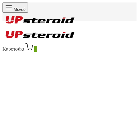
Μενού
Καροτσάκι
0