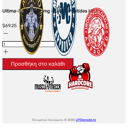
Ultima-5-Amino 10mg - UltimaPeptides ΗΠΑ
$
69.25
Ultima-
5-
Amino
10mg
Προσθήκη στο καλάθι
-
UltimaPeptides
USA
ποσότητα
Πνευματικά δικαιώματα © 2026
UPSteroide.to