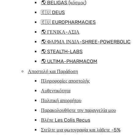
🌎 BELIGAS (κόσμος)
🇪🇺 DEUS
🇪🇺 EUROPHARMACIES
🌎 ΓΕΝΙΚΑ-ΑΣΙΑ
🌎 ΦΑΡΜΑ ΙΝΔΙΑ-SHREE-POWERBOLIC
🌎 STEALTH-LABS
🌎 ULTIMA-PHARMACOM
Αποστολή και Παράδοση
Πληροφορίες αποστολής
Αυθεντικότητα
Πολιτική απορρήτου
Παρακολουθήστε την παραγγελία μου
Βλέπε Les Colis Recus
Στείλτε μια φωτογραφία και λάβετε -5%