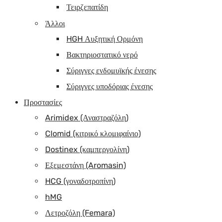
Τειρζεπατίδη
Άλλοι
HGH Αυξητική Ορμόνη
Βακτηριοστατικό νερό
Σύριγγες ενδομυϊκής ένεσης
Σύριγγες υποδόριας ένεσης
Προστασίες
Arimidex (Αναστραζόλη)
Clomid (κιτρικό κλομιφαίνιο)
Dostinex (καμπεργολίνη)
Εξεμεστάνη (Aromasin)
HCG (γοναδοτροπίνη)
hMG
Λετροζόλη (Femara)