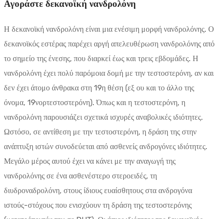
Αγοράστε δεκανοϊκή νανδρολόνη
Η δεκανοϊκή νανδρολόνη είναι μια ενέσιμη μορφή νανδρολόνης. Ο
δεκανοϊκός εστέρας παρέχει αργή απελευθέρωση νανδρολόνης από
το σημείο της ένεσης, που διαρκεί έως και τρεις εβδομάδες. Η
νανδρολόνη έχει πολύ παρόμοια δομή με την τεστοστερόνη, αν και
δεν έχει άτομο άνθρακα στη 19η θέση (εξ ου και το άλλο της
όνομα, 19νορτεστοστερόνη). Όπως και η τεστοστερόνη, η
νανδρολόνη παρουσιάζει σχετικά ισχυρές αναβολικές ιδιότητες.
Ωστόσο, σε αντίθεση με την τεστοστερόνη, η δράση της στην
ανάπτυξη ιστών συνοδεύεται από ασθενείς ανδρογόνες ιδιότητες.
Μεγάλο μέρος αυτού έχει να κάνει με την αναγωγή της
νανδρολόνης σε ένα ασθενέστερο στεροειδές, τη
διυδροναδρολόνη, στους ίδιους ευαίσθητους στα ανδρογόνα
ιστούς-στόχους που ενισχύουν τη δράση της τεστοστερόνης