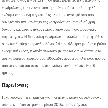
(μετατρέποντάς την σε DHT). Οι ήπιες ιδιότητες της δεκανοϊκής
νανδρολόνης την έχουν καταστήσει ένα από τα πιο δημοφιλή
ενέσιμα στεροειδή παγκοσμίως, ιδιαίτερα αγαπητό από τους
αθλητές για την ικανότητά της να προάγει σημαντική αύξηση
δύναμης και μυϊκής μάζας χωρίς ανδρογόνες ή οιστρογονικές
παρενέργειες. Η δεκανοϊκή νανδρολόνη προκαλεί απότομη αύξηση
στην απελευθέρωση νανδρολόνης 24 έως 48 ώρες μετά από βαθιά
ενδομυϊκή ένεση, η οποία σταδιακά μειώνεται για να φτάσει στα
αρχικά επίπεδα περίπου δύο εβδομάδες αργότερα. Ο μέσος χρόνος
ημιζωής αποδέσμευσης της δεκανοϊκής νανδρολόνης είναι 8
ημέρες.
Παρενέργειες
Η νανδρολόνη έχει χαμηλή τάση να μετατρέπεται σε οιστρογόνα, η
οποία εκτιμάται σε μόνο περίπου 200% από αυτήν που