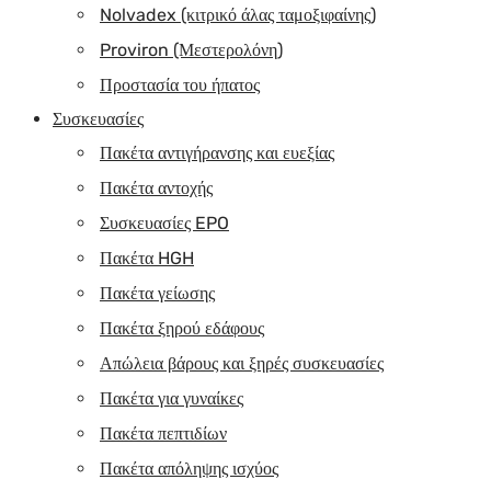
Nolvadex (κιτρικό άλας ταμοξιφαίνης)
Proviron (Μεστερολόνη)
Προστασία του ήπατος
Συσκευασίες
Πακέτα αντιγήρανσης και ευεξίας
Πακέτα αντοχής
Συσκευασίες EPO
Πακέτα HGH
Πακέτα γείωσης
Πακέτα ξηρού εδάφους
Απώλεια βάρους και ξηρές συσκευασίες
Πακέτα για γυναίκες
Πακέτα πεπτιδίων
Πακέτα απόληψης ισχύος