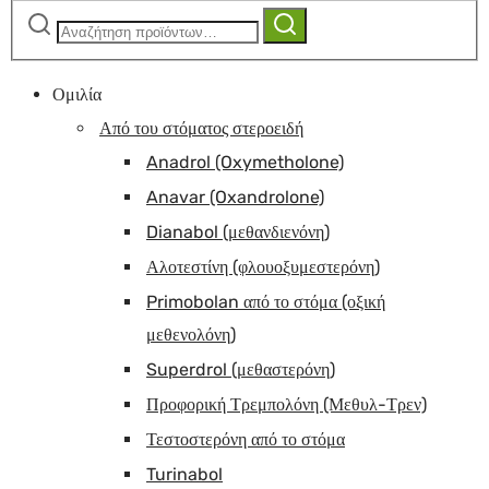
Αναζήτηση
Αναζήτηση
για:
Ομιλία
Από του στόματος στεροειδή
Anadrol (Oxymetholone)
Anavar (Oxandrolone)
Dianabol (μεθανδιενόνη)
Αλοτεστίνη (φλουοξυμεστερόνη)
Primobolan από το στόμα (οξική
μεθενολόνη)
Superdrol (μεθαστερόνη)
Προφορική Τρεμπολόνη (Μεθυλ-Τρεν)
Τεστοστερόνη από το στόμα
Turinabol