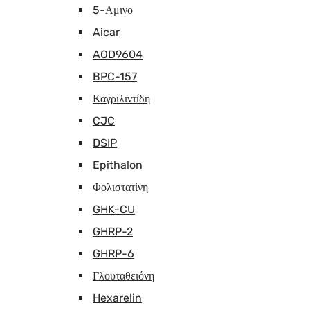
5-Αμινο
Aicar
AOD9604
BPC-157
Καγριλιντίδη
CJC
DSIP
Epithalon
Φολιστατίνη
GHK-CU
GHRP-2
GHRP-6
Γλουταθειόνη
Hexarelin