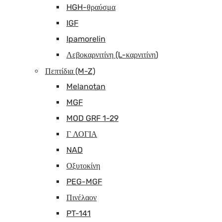
HGH-θραύσμα
IGF
Ipamorelin
Λεβοκαρνιτίνη (L-καρνιτίνη)
Πεπτίδια (M-Z)
Melanotan
MGF
MOD GRF 1-29
Γ ΛΟΓΙΑ
NAD
Οξυτοκίνη
PEG-MGF
Πινέλαον
PT-141