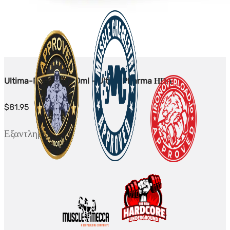
Ultima-Deca 250 10ml - UltimaPharma ΗΠΑ
$
81.95
Εξαντλημένο