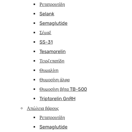
Ρετατρουτίδη
Selank
Semaglutide
Σέμαξ
SS-31
Tesamorelin
Τειρζεπατίδη
Θυμαλίνη
Θυμοσίνη άλφα
Θυμοσίνη βήτα TB-500
Triptorelin GnRH
Απώλεια βάρους
Ρετατρουτίδη
Semaglutide