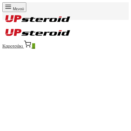
Μενού
Καροτσάκι
0