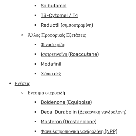
Salbutamol
T3-Cytomel / T4
Reductil (σιμπουτραμίνη)
Άλλες Προφορικές Εξετάσεις
Φιναστερίδη
Ισοτρετινοΐνη (Roaccutane)
Modafinil
Χάπια σεξ
Ενέσεις
Ενέσιμα στεροειδή
Boldenone (Equipoise)
Deca-Durabolin (Δεκαονική νανδρολόνη)
Masteron (Drostanolone)
Φαινυλοπροπιονική νανδρολόνη (NPP)