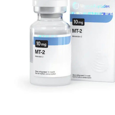
Tesamorelin
Τειρζεπατίδη
Θυμαλίνη
Θυμοσίνη άλφα
Θυμοσίνη βήτα TB-500
Triptorelin GnRH
Απώλεια βάρους
Ρετατρουτίδη
Semaglutide
Τειρζεπατίδη
Άλλοι
HGH Αυξητική Ορμόνη
Βακτηριοστατικό νερό
Σύριγγες ενδομυϊκής ένεσης