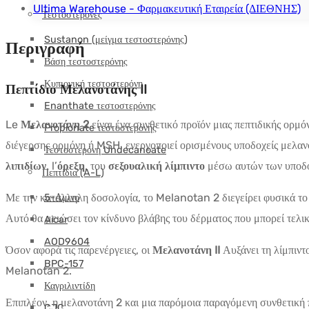
ποσότητα
Ultima Warehouse - Φαρμακευτική Εταιρεία (ΔΙΕΘΝΗΣ)
Τεστοστερόνες
Sustanon (μείγμα τεστοστερόνης)
Περιγραφή
Βάση τεστοστερόνης
Κυπιονική τεστοστερόνη
Πεπτίδιο Μελανοτάνης II
Enanthate τεστοστερόνης
Le
Μελανοτάνη 2
είναι ένα συνθετικό προϊόν μιας πεπτιδικής ορμ
Propionate τεστοστερόνης
διέγερσης ορμόνη ή MSH, ενεργοποιεί ορισμένους υποδοχείς μελανο
Τεστοστερόνη Undecanoate
λιπιδίων
, l’
όρεξη
, του
σεξουαλική λίμπιντο
μέσω αυτών των υποδο
Πεπτίδια (A-L)
Με την κατάλληλη δοσολογία, το Melanotan 2 διεγείρει φυσικά τ
5-Αμινο
Αυτό θα μειώσει τον κίνδυνο βλάβης του δέρματος που μπορεί τελικ
Aicar
AOD9604
Όσον αφορά τις παρενέργειες, οι
Μελανοτάνη II
Αυξάνει τη λίμπιντο
BPC-157
Melanotan 2.
Καγριλιντίδη
Επιπλέον, η μελανοτάνη 2 και μια παρόμοια παραγόμενη συνθετική
CJC