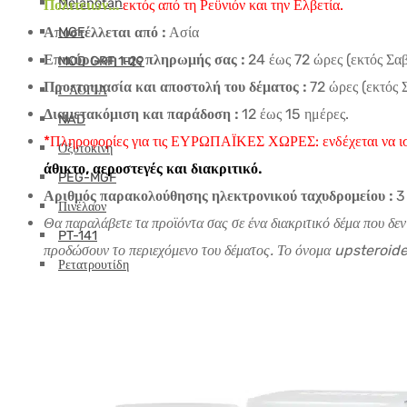
Melanotan
Πολιτειών...
εκτός από τη Ρεϋνιόν και την Ελβετία.
Αποστέλλεται από :
Ασία
MGF
Επικύρωση της πληρωμής σας :
24 έως 72 ώρες (εκτός Σα
MOD GRF 1-29
Προετοιμασία και αποστολή του δέματος :
72 ώρες (εκτός 
Γ ΛΟΓΙΑ
Διαμετακόμιση και παράδοση :
12 έως 15 ημέρες.
NAD
*Πληροφορίες για τις ΕΥΡΩΠΑΪΚΕΣ ΧΩΡΕΣ: ενδέχεται να ισ
Οξυτοκίνη
άθικτο, αεροστεγές και διακριτικό.
PEG-MGF
Αριθμός παρακολούθησης ηλεκτρονικού ταχυδρομείου :
3
Πινέλαον
Θα παραλάβετε τα προϊόντα σας σε ένα διακριτικό δέμα που δε
PT-141
προδώσουν το περιεχόμενο του δέματος. Το όνομα upsteroide 
Ρετατρουτίδη
Selank
Semaglutide
Σέμαξ
SS-31