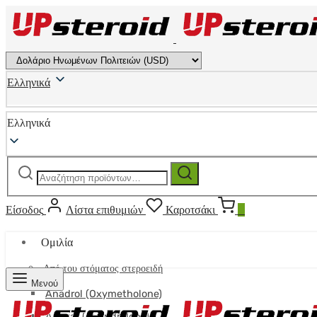
Ελληνικά
Ελληνικά
Αναζήτηση
Αναζήτηση
για:
Είσοδος
Λίστα επιθυμιών
Καροτσάκι
0
Ομιλία
Από του στόματος στεροειδή
Μενού
Anadrol (Oxymetholone)
Anavar (Oxandrolone)