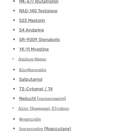
MK-677 Ibutamoren
RAD-140 Testolone
S23 Mastorin
S4 Andarine
SR-9009 Stenabolic
YK-11 Myostine
Απώλεια βάρους
Κλενβουτερόλη
Salbutamol
T3-Cytomel / T4
Reductil (σιμπουτραμίνη)
Άλλες Προφορικές Εξετάσεις
Φιναστερίδη
Ισοτρετινοΐνη (Roaccutane)