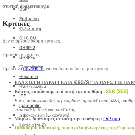
στυτική δυσλειτουργία
.
DSIP
Epithalon
Κριτικές
Φολιστατίνη
GHK-CU
Δεν υπάρχουν ακόμη κριτικές.
GHRP-2
Προσθήκη κριτικής
GHRP-6
Γλουταθειόνη
Πρέπει να
συνδεθείτε
για να δημοσιεύσετε μια κριτική.
Hexarelin
ΕΛΑΧΙΣΤΗ ΠΑΡΑΓΓΕΛΙΑ €80/$ ΓΙΑ ΟΛΕΣ ΤΙΣ ΠΑΡ
HGH-θραύσμα
Κόστος παράδοσης από αυτή την αποθήκη :
25€ (25$)
IGF
Εάν η παραγγελία σας περιλαμβάνει προϊόντα από άλλες αποθήκ
Ipamorelin
περιορίσετε τα έξοδα αποστολής.
Λεβοκαρνιτίνη (L-καρνιτίνη)
Μάρκες διαθέσιμες σε αυτή την αποθήκη :
Ούλτιμα
Πεπτίδια (M-Z)
Παγκόσμια αποστολή, συμπεριλαμβανομένης της Ευρώπης (