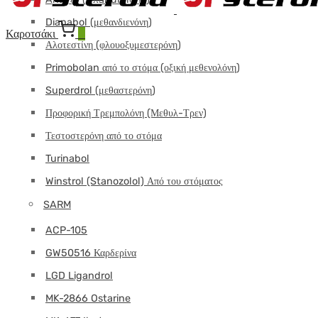
Dianabol (μεθανδιενόνη)
Καροτσάκι
0
Αλοτεστίνη (φλουοξυμεστερόνη)
Primobolan από το στόμα (οξική μεθενολόνη)
Superdrol (μεθαστερόνη)
Προφορική Τρεμπολόνη (Μεθυλ-Τρεν)
Τεστοστερόνη από το στόμα
Turinabol
Winstrol (Stanozolol) Από του στόματος
SARM
ACP-105
GW50516 Καρδερίνα
LGD Ligandrol
MK-2866 Ostarine