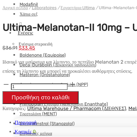
Modafinil
Αρχική σελίδα
/
Laboratoires
/
Εργαστήρια Ultima
/
Ultima-Melanotan-I
Χάπια σεξ
Ultima-Melanotan-II 10mg – 
Ενέσεις
Ενέσιμα στεροειδή
Αρχική
Η
$
36.91
$
33.45
Boldenone (Equipoise)
τιμή:
τρέχουσα
Ιδανικό για μαύρισμα και λίμπιντο, το πεπτίδιο Melanotan 2 επιτρ
Deca-Durabolin (Δεκαονική νανδρολόνη)
$36.91.
τιμή
επίσης τη λίμπιντο και μπορεί να προκαλέσει αυθόρμητες στύσεις.
Masteron (Drostanolone)
είναι:
$33.45.
Φαινυλοπροπιονική νανδρολόνη (NPP)
Ultima-
Melanotan-
Parabolan (Τρεμπολόνες)
Προσθήκη στο καλάθι
II
Primobolan Ενέσιμο (Μεθενολόνη Enanthate)
Κατηγορίες:
Ultima Warehouse / Pharmacom (ΔΙΕΘΝΕΣ)
,
Mel
10mg
Τρεστολόνη (MENT)
-
Περιγραφή
Ένεση Winstrol (Stanozolol)
UltimaPeptides
Κριτικές
0
Στεροειδές μείγμα