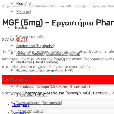
Modafinil
Αρχική σελίδα
/
Laboratoires
/
Φαρμακό
/
MGF (5mg) – Εργαστήρια Ph
Χάπια σεξ
MGF (5mg) – Εργαστήρια Pha
Ενέσεις
Ενέσιμα στεροειδή
Αρχική
Η
$
77.33
$
57.71
Boldenone (Equipoise)
τιμή:
τρέχουσα
Το MGF σημαίνει μηχανικός παράγοντας ανάπτυξης. Αυτό το πεπτίδιο
Deca-Durabolin (Δεκαονική νανδρολόνη)
$77.33.
τιμή
κατεστραμμένων μυών και την έναρξη της ανάπτυξης δορυφορικών κ
είναι:
Masteron (Drostanolone)
στις μυϊκές ίνες να συγχωνευθούν και να αναπτυχθούν.
$57.71.
Φαινυλοπροπιονική νανδρολόνη (NPP)
Parabolan (Τρεμπολόνες)
Εξαντλημένο
Primobolan Ενέσιμο (Μεθενολόνη Enanthate)
Κατηγορίες:
Pharmaqo Warehouse (Διεθνής)
,
MGF
,
Πεπτίδια
,
Φα
Τρεστολόνη (MENT)
Ένεση Winstrol (Stanozolol)
Περιγραφή
Στεροειδές μείγμα
Κριτικές
0