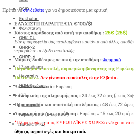
DSIP
Πρέπει να
συνδεθείτε
για να δημοσιεύσετε μια κριτική.
Epithalon
ΕΛΆΧΙΣΤΗ ΠΑΡΑΓΓΕΛΊΑ €100/$!
Φολιστατίνη
Κόστος παράδοσης από αυτή την αποθήκη :
25€ (25$)
GHK-CU
Εάν η παραγγελία σας περιλαμβάνει προϊόντα από άλλες αποθήκ
GHRP-2
περιορίσετε τα έξοδα αποστολής.
GHRP-6
Μάρκες διαθέσιμες σε αυτή την αποθήκη :
Φαρμακό
Γλουταθειόνη
Παγκόσμια αποστολή, συμπεριλαμβανομένης της Ευρώπης (
Hexarelin
Πολιτειών...
Δεν γίνονται αποστολές στην Ελβετία.
HGH-θραύσμα
Αποστέλλεται από :
Ευρώπη
IGF
Επικύρωση της πληρωμής σας :
24 έως 72 ώρες (εκτός Σα
Προετοιμασία και αποστολή του δέματος :
48 έως 72 ώρες 
Ipamorelin
Διαμετακόμιση και παράδοση :
Ευρώπη = 15 έως 20 ημέρες
Λεβοκαρνιτίνη (L-καρνιτίνη)
*Πληροφορίες για τις ΕΥΡΩΠΑΪΚΕΣ ΧΩΡΕΣ: ενδέχεται να ισ
Πεπτίδια (M-Z)
άθικτο, αεροστεγές και διακριτικό.