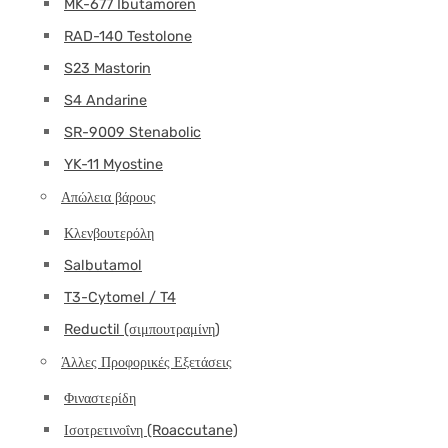
MK-677 Ibutamoren
RAD-140 Testolone
S23 Mastorin
S4 Andarine
SR-9009 Stenabolic
YK-11 Myostine
Απώλεια βάρους
Κλενβουτερόλη
Salbutamol
T3-Cytomel / T4
Reductil (σιμπουτραμίνη)
Άλλες Προφορικές Εξετάσεις
Φιναστερίδη
Ισοτρετινοΐνη (Roaccutane)