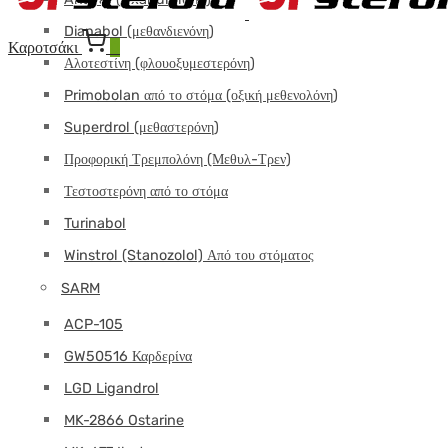
Dianabol (μεθανδιενόνη)
Καροτσάκι
0
Αλοτεστίνη (φλουοξυμεστερόνη)
Primobolan από το στόμα (οξική μεθενολόνη)
Superdrol (μεθαστερόνη)
Προφορική Τρεμπολόνη (Μεθυλ-Τρεν)
Τεστοστερόνη από το στόμα
Turinabol
Winstrol (Stanozolol) Από του στόματος
SARM
ACP-105
GW50516 Καρδερίνα
LGD Ligandrol
MK-2866 Ostarine