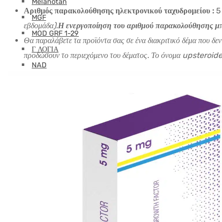
Melanotan
Αριθμός παρακολούθησης ηλεκτρονικού ταχυδρομείου :
5
MGF
εβδομάδα).
Η ενεργοποίηση του αριθμού παρακολούθησης μπο
MOD GRF 1-29
Θα παραλάβετε τα προϊόντα σας σε ένα διακριτικό δέμα που δε
Γ ΛΟΓΙΑ
προδώσουν το περιεχόμενο του δέματος. Το όνομα upsteroide 
NAD
Οξυτοκίνη
PEG-MGF
Πινέλαον
PT-141
Ρετατρουτίδη
Selank
Semaglutide
Σέμαξ
SS-31