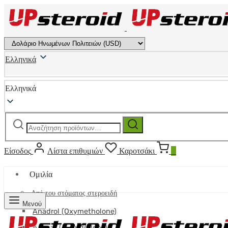
Ελληνικά
Ελληνικά
Αναζήτηση
Αναζήτηση
για:
Είσοδος
Λίστα επιθυμιών
Καροτσάκι
0
Ομιλία
Από του στόματος στεροειδή
Μενού
Anadrol (Oxymetholone)
Anavar (Oxandrolone)