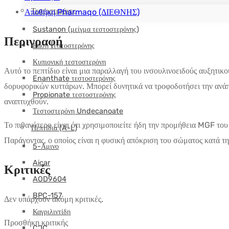
Τεστοστερόνες
Αποθήκη Pharmaqo (ΔΙΕΘΝΗΣ)
Sustanon (μείγμα τεστοστερόνης)
Περιγραφή
Βάση τεστοστερόνης
Κυπιονική τεστοστερόνη
Αυτό το πεπτίδιο είναι μια παραλλαγή του ινσουλινοειδούς αυξητικ
Enanthate τεστοστερόνης
δορυφορικών κυττάρων. Μπορεί δυνητικά να τροφοδοτήσει την ανάπτ
Propionate τεστοστερόνης
αναπτυχθούν.
Τεστοστερόνη Undecanoate
Το πιθανότερο είναι ότι χρησιμοποιείτε ήδη την προμήθεια MGF το
Πεπτίδια (A-L)
Παράγοντας, ο οποίος είναι η φυσική απόκριση του σώματος κατά τ
5-Αμινο
Aicar
Κριτικές
AOD9604
BPC-157
Δεν υπάρχουν ακόμη κριτικές.
Καγριλιντίδη
Προσθήκη κριτικής
CJC