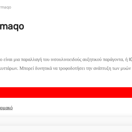
armaqo
rmaqo
 είναι μια παραλλαγή του ινσουλινοειδούς αυξητικού παράγοντα, ή IG
υττάρων. Μπορεί δυνητικά να τροφοδοτήσει την ανάπτυξη των μυών κ
ρμακό