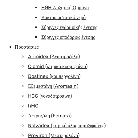
HGH Αυξητική Ορμόνη
Βακτηριοστατικό νερό
Σύριγγες ενδομυϊκής ένεσης
Σύριγγες υποδόριας ένεσης
Προστασίες
Arimidex (Αναστραζόλη)
Clomid (κιτρικό κλομιφαίνιο)
Dostinex (καμπεργολίνη)
Εξεμεστάνη (Aromasin)
HCG (γοναδοτροπίνη)
hMG
Λετροζόλη (Femara)
Nolvadex (κιτρικό άλας ταμοξιφαίνης)
Proviron (Μεστερολόνη)