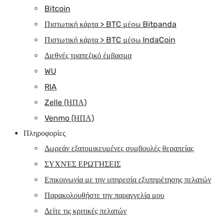
Bitcoin
Πιστωτική κάρτα > BTC μέσω Bitpanda
Πιστωτική κάρτα > BTC μέσω IndaCoin
Διεθνές τραπεζικό έμβασμα
WU
RIA
Zelle (ΗΠΑ)
Venmo (ΗΠΑ)
Πληροφορίες
Δωρεάν εξατομικευμένες συμβουλές θεραπείας
ΣΥΧΝΈΣ ΕΡΩΤΉΣΕΙΣ
Επικοινωνία με την υπηρεσία εξυπηρέτησης πελατών
Παρακολουθήστε την παραγγελία μου
Δείτε τις κριτικές πελατών