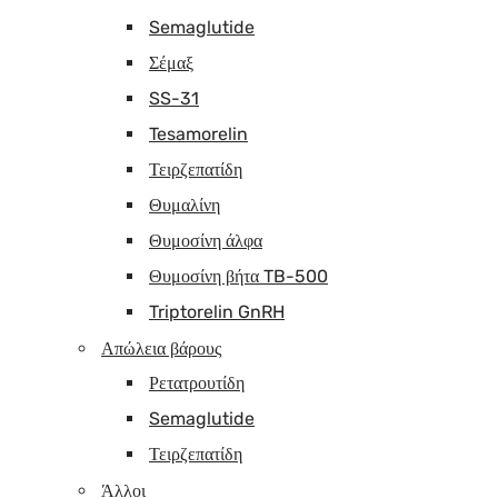
Semaglutide
Σέμαξ
SS-31
Tesamorelin
Τειρζεπατίδη
Θυμαλίνη
Θυμοσίνη άλφα
Θυμοσίνη βήτα TB-500
Triptorelin GnRH
Απώλεια βάρους
Ρετατρουτίδη
Semaglutide
Τειρζεπατίδη
Άλλοι