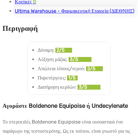
Κριτικές
0
Ultima Warehouse - Φαρμακευτική Εταιρεία (ΔΙΕΘΝΗΣ)
Περιγραφή
Δύναμη:
2/5
Αύξηση μάζας:
3/5
Απώλεια λίπους/νερού:
2/5
Παρενέργειες:
1/5
Διατήρηση κερδών:
3/5
Αγοράστε Boldenone Equipoise ή Undecylenate
Το στεροειδές Boldenone Equipoise είναι ουσιαστικά ένα
παράγωγο της τεστοστερόνης. Ως εκ τούτου, είναι γνωστό για τις