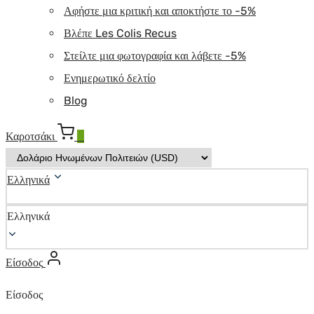
Αφήστε μια κριτική και αποκτήστε το -5%
Βλέπε Les Colis Recus
Στείλτε μια φωτογραφία και λάβετε -5%
Ενημερωτικό δελτίο
Blog
Καροτσάκι
0
Ελληνικά
Ελληνικά
Είσοδος
Είσοδος