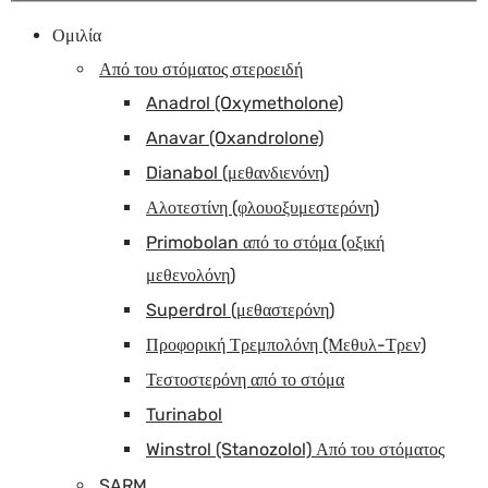
Ομιλία
Από του στόματος στεροειδή
Anadrol (Oxymetholone)
Anavar (Oxandrolone)
Dianabol (μεθανδιενόνη)
Αλοτεστίνη (φλουοξυμεστερόνη)
Primobolan από το στόμα (οξική
μεθενολόνη)
Superdrol (μεθαστερόνη)
Προφορική Τρεμπολόνη (Μεθυλ-Τρεν)
Τεστοστερόνη από το στόμα
Turinabol
Winstrol (Stanozolol) Από του στόματος
SARM