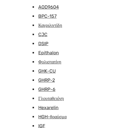
AOD9604
BPC-157
Καγριλιντίδη
CJC
DSIP
Epithalon
Φολιστατίνη
GHK-CU
GHRP-2
GHRP-6
Γλουταθειόνη
Hexarelin
HGH-θραύσμα
IGF