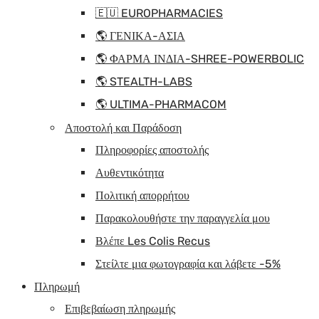
🇪🇺 EUROPHARMACIES
🌎 ΓΕΝΙΚΑ-ΑΣΙΑ
🌎 ΦΑΡΜΑ ΙΝΔΙΑ-SHREE-POWERBOLIC
🌎 STEALTH-LABS
🌎 ULTIMA-PHARMACOM
Αποστολή και Παράδοση
Πληροφορίες αποστολής
Αυθεντικότητα
Πολιτική απορρήτου
Παρακολουθήστε την παραγγελία μου
Βλέπε Les Colis Recus
Στείλτε μια φωτογραφία και λάβετε -5%
Πληρωμή
Επιβεβαίωση πληρωμής