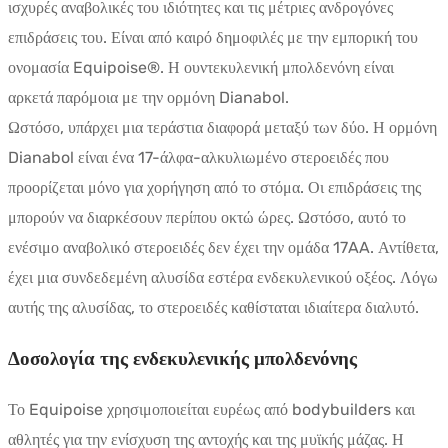
ισχυρές αναβολικές του ιδιότητες και τις μέτριες ανδρογόνες
επιδράσεις του. Είναι από καιρό δημοφιλές με την εμπορική του
ονομασία Equipoise®. Η ουντεκυλενική μπολδενόνη είναι
αρκετά παρόμοια με την ορμόνη Dianabol.
Ωστόσο, υπάρχει μια τεράστια διαφορά μεταξύ των δύο. Η ορμόνη
Dianabol είναι ένα 17-άλφα-αλκυλιωμένο στεροειδές που
προορίζεται μόνο για χορήγηση από το στόμα. Οι επιδράσεις της
μπορούν να διαρκέσουν περίπου οκτώ ώρες. Ωστόσο, αυτό το
ενέσιμο αναβολικό στεροειδές δεν έχει την ομάδα 17AA. Αντίθετα,
έχει μια συνδεδεμένη αλυσίδα εστέρα ενδεκυλενικού οξέος. Λόγω
αυτής της αλυσίδας, το στεροειδές καθίσταται ιδιαίτερα διαλυτό.
Δοσολογία της ενδεκυλενικής μπολδενόνης
Το Equipoise χρησιμοποιείται ευρέως από bodybuilders και
αθλητές για την ενίσχυση της αντοχής και της μυϊκής μάζας. Η