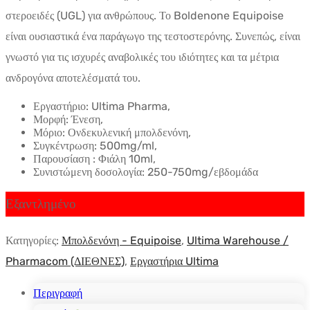
είναι:
στεροειδές (UGL) για ανθρώπους. Το Boldenone Equipoise
$79.59.
είναι ουσιαστικά ένα παράγωγο της τεστοστερόνης. Συνεπώς, είναι
γνωστό για τις ισχυρές αναβολικές του ιδιότητες και τα μέτρια
ανδρογόνα αποτελέσματά του.
Εργαστήριο: Ultima Pharma,
Μορφή: Ένεση,
Μόριο: Ονδεκυλενική μπολδενόνη,
Συγκέντρωση: 500mg/ml,
Παρουσίαση : Φιάλη 10ml,
Συνιστώμενη δοσολογία: 250-750mg/εβδομάδα
Εξαντλημένο
Κατηγορίες:
Μπολδενόνη - Equipoise
,
Ultima Warehouse /
Pharmacom (ΔΙΕΘΝΕΣ)
,
Εργαστήρια Ultima
Περιγραφή