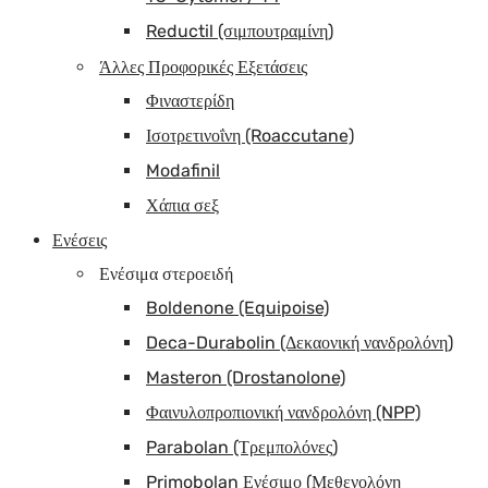
Reductil (σιμπουτραμίνη)
Άλλες Προφορικές Εξετάσεις
Φιναστερίδη
Ισοτρετινοΐνη (Roaccutane)
Modafinil
Χάπια σεξ
Ενέσεις
Ενέσιμα στεροειδή
Boldenone (Equipoise)
Deca-Durabolin (Δεκαονική νανδρολόνη)
Masteron (Drostanolone)
Φαινυλοπροπιονική νανδρολόνη (NPP)
Parabolan (Τρεμπολόνες)
Primobolan Ενέσιμο (Μεθενολόνη