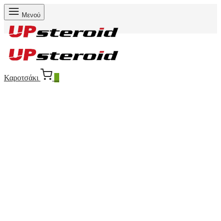
Μενού
Καροτσάκι
0