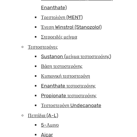
Enanthate)
Τρεστολόνη (MENT)
Ένεση Winstrol (Stanozolol)
Στεροειδές μείγμα
Τεστοστερόνες
Sustanon (μείγμα τεστοστερόνης)
Βάση τεστοστερόνης
Κυπιονική τεστοστερόνη
Enanthate τεστοστερόνης
Propionate τεστοστερόνης
Τεστοστερόνη Undecanoate
Πεπτίδια (A-L)
5-Αμινο
Aicar