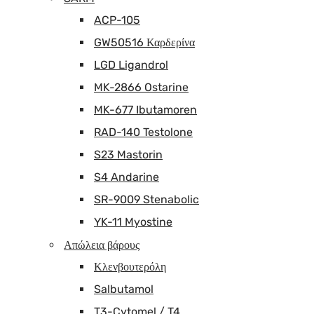
ACP-105
GW50516 Καρδερίνα
LGD Ligandrol
MK-2866 Ostarine
MK-677 Ibutamoren
RAD-140 Testolone
S23 Mastorin
S4 Andarine
SR-9009 Stenabolic
YK-11 Myostine
Απώλεια βάρους
Κλενβουτερόλη
Salbutamol
T3-Cytomel / T4