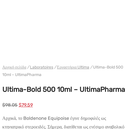
WH ULTIMA/PHARMACOM INT.
Αρχική σελίδα
/
Laboratoires
/
Εργαστήρια Ultima
/
Ultima-Bold 500
10ml – UltimaPharma
Ultima-Bold 500 10ml – UltimaPharma
Αρχική
Η
$
98.05
$
79.59
τιμή:
τρέχουσα
Αρχικά, το Boldenone Equipoise έγινε δημοφιλές ως
$98.05.
τιμή
κτηνιατρικό στεροειδές. Σήμερα, διατίθεται ως ενέσιμο αναβολικό