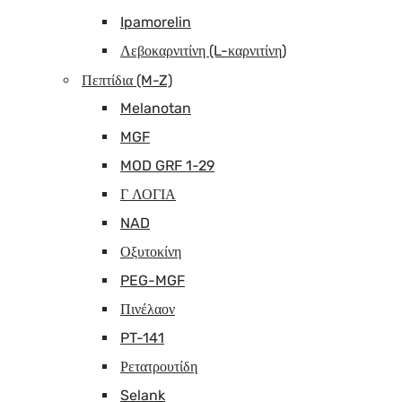
Ipamorelin
Λεβοκαρνιτίνη (L-καρνιτίνη)
Πεπτίδια (M-Z)
Melanotan
MGF
MOD GRF 1-29
Γ ΛΟΓΙΑ
NAD
Οξυτοκίνη
PEG-MGF
Πινέλαον
PT-141
Ρετατρουτίδη
Selank