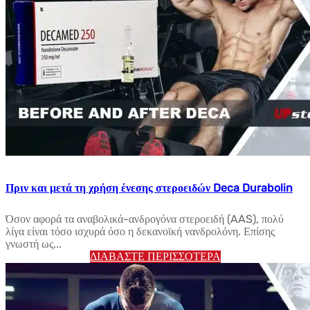
Πριν και μετά τη χρήση ένεσης στεροειδών Deca Durabolin
Όσον αφορά τα αναβολικά-ανδρογόνα στεροειδή (AAS), πολύ
λίγα είναι τόσο ισχυρά όσο η δεκανοϊκή νανδρολόνη. Επίσης
γνωστή ως...
ΔΙΑΒΆΣΤΕ ΠΕΡΙΣΣΌΤΕΡΑ