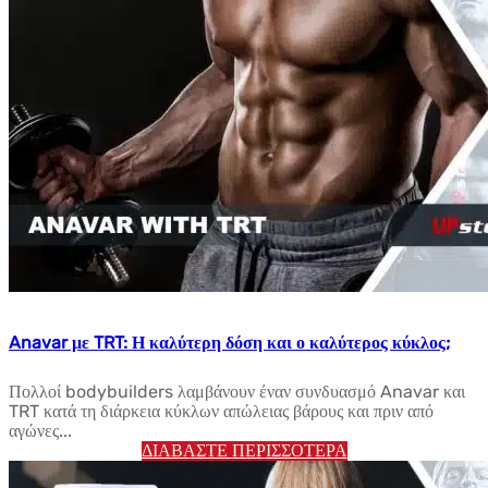
Anavar με TRT: Η καλύτερη δόση και ο καλύτερος κύκλος;
Πολλοί bodybuilders λαμβάνουν έναν συνδυασμό Anavar και
TRT κατά τη διάρκεια κύκλων απώλειας βάρους και πριν από
αγώνες...
ΔΙΑΒΆΣΤΕ ΠΕΡΙΣΣΌΤΕΡΑ