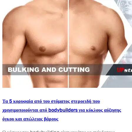
Τα 5 κορυφαία από του στόματος στεροειδή που
χρησιμοποιούνται από bodybuilders για κύκλους αύξησης
όγκου και απώλειας βάρους