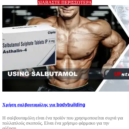
ΔΙΑΒΆΣΤΕ ΠΕΡΙΣΣΌΤΕΡΑ
Χρήση σαλβουταμόλης για bodybuilding
Η σαλβουταμόλη είναι ένα προϊόν που χρησιμοποιείται συχνά για
πολλαπλούς σκοπούς. Είναι ένα χρήσιμο φάρμακο για την
αύξηση...