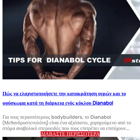
Πώς να ελαχιστοποιήσετε την κατακράτηση υγρών και το
φούσκωμα κατά τη διάρκεια ενός κύκλου Dianabol
Για τους περισσότερους bodybuilders, το Dianabol
(Μεθανδροστενολόνη) είναι ένα αξιόπιστο, χορηγούμενο από το
στόμα αναβολικό στεροειδές που τους επιτρέπει να επιτύχουν...
ΔΙΑΒΆΣΤΕ ΠΕΡΙΣΣΌΤΕΡΑ