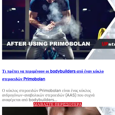
Τι πρέπει να περιμένουν οι bodybuilders από έναν κύκλο
στεροειδών Primobolan
Ο κύκλος στεροειδών Primobolan είναι ένας κύκλος
ανδρογόνων-αναβολικών στεροειδών (AAS) που συχνά
αναφέρεται από bodybuilders...
ΔΙΑΒΆΣΤΕ ΠΕΡΙΣΣΌΤΕΡΑ